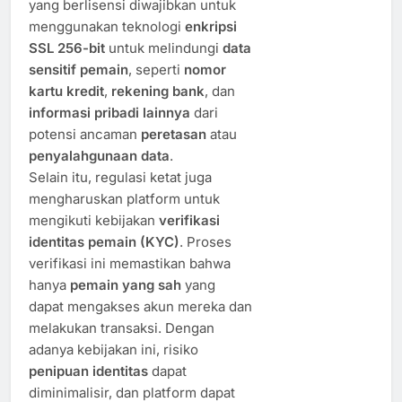
yang berlisensi diwajibkan untuk
menggunakan teknologi
enkripsi
SSL 256-bit
untuk melindungi
data
sensitif pemain
, seperti
nomor
kartu kredit
,
rekening bank
, dan
informasi pribadi lainnya
dari
potensi ancaman
peretasan
atau
penyalahgunaan data
.
Selain itu, regulasi ketat juga
mengharuskan platform untuk
mengikuti kebijakan
verifikasi
identitas pemain (KYC)
. Proses
verifikasi ini memastikan bahwa
hanya
pemain yang sah
yang
dapat mengakses akun mereka dan
melakukan transaksi. Dengan
adanya kebijakan ini, risiko
penipuan identitas
dapat
diminimalisir, dan platform dapat