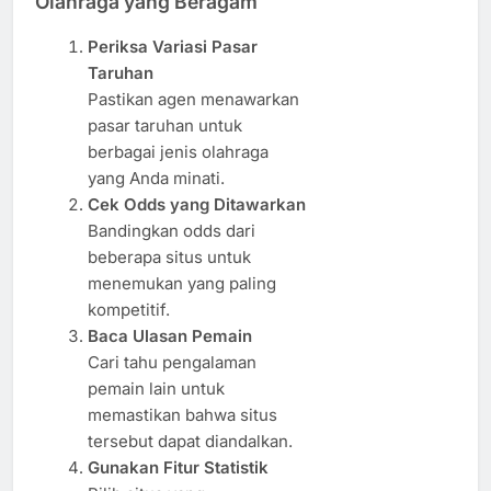
Olahraga yang Beragam
Periksa Variasi Pasar
Taruhan
Pastikan agen menawarkan
pasar taruhan untuk
berbagai jenis olahraga
yang Anda minati.
Cek Odds yang Ditawarkan
Bandingkan odds dari
beberapa situs untuk
menemukan yang paling
kompetitif.
Baca Ulasan Pemain
Cari tahu pengalaman
pemain lain untuk
memastikan bahwa situs
tersebut dapat diandalkan.
Gunakan Fitur Statistik