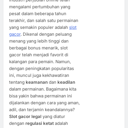
mengalami pertumbuhan yang
pesat dalam beberapa tahun
terakhir, dan salah satu permainan
yang semakin populer adalah
slot
gacor
. Dikenal dengan peluang
menang yang lebih tinggi dan
berbagai bonus menarik, slot
gacor telah menjadi favorit di
kalangan para pemain. Namun,
dengan peningkatan popularitas
ini, muncul juga kekhawatiran
tentang
keamanan
dan
keadilan
dalam permainan. Bagaimana kita
bisa yakin bahwa permainan ini
dijalankan dengan cara yang aman,
adil, dan terjamin keandalannya?
Slot gacor legal
yang diatur
dengan
regulasi ketat
adalah