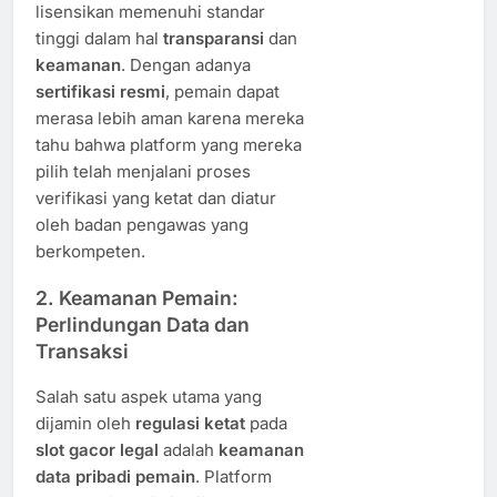
lisensikan memenuhi standar
tinggi dalam hal
transparansi
dan
keamanan
. Dengan adanya
sertifikasi resmi
, pemain dapat
merasa lebih aman karena mereka
tahu bahwa platform yang mereka
pilih telah menjalani proses
verifikasi yang ketat dan diatur
oleh badan pengawas yang
berkompeten.
2. Keamanan Pemain:
Perlindungan Data dan
Transaksi
Salah satu aspek utama yang
dijamin oleh
regulasi ketat
pada
slot gacor legal
adalah
keamanan
data pribadi pemain
. Platform