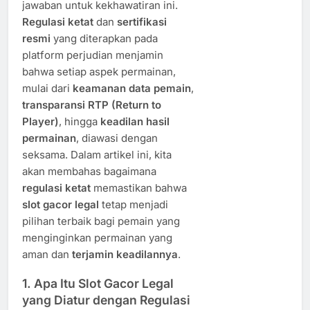
jawaban untuk kekhawatiran ini.
Regulasi ketat
dan
sertifikasi
resmi
yang diterapkan pada
platform perjudian menjamin
bahwa setiap aspek permainan,
mulai dari
keamanan data pemain
,
transparansi RTP (Return to
Player)
, hingga
keadilan hasil
permainan
, diawasi dengan
seksama. Dalam artikel ini, kita
akan membahas bagaimana
regulasi ketat
memastikan bahwa
slot gacor legal
tetap menjadi
pilihan terbaik bagi pemain yang
menginginkan permainan yang
aman dan
terjamin keadilannya
.
1. Apa Itu Slot Gacor Legal
yang Diatur dengan Regulasi