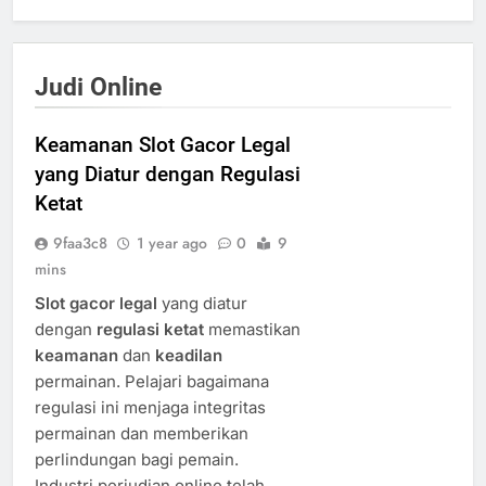
Judi Online
Keamanan Slot Gacor Legal
yang Diatur dengan Regulasi
Ketat
9faa3c8
1 year ago
0
9
mins
Slot gacor legal
yang diatur
dengan
regulasi ketat
memastikan
keamanan
dan
keadilan
permainan. Pelajari bagaimana
regulasi ini menjaga integritas
permainan dan memberikan
perlindungan bagi pemain.
Industri perjudian online telah