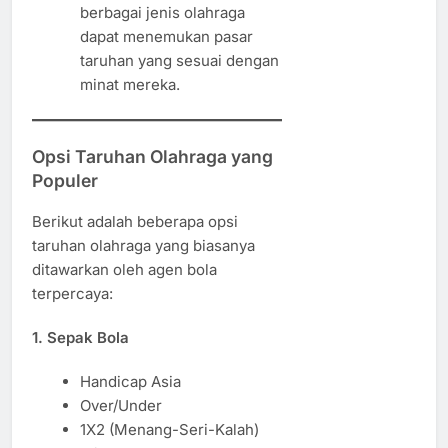
berbagai jenis olahraga
dapat menemukan pasar
taruhan yang sesuai dengan
minat mereka.
Opsi Taruhan Olahraga yang
Populer
Berikut adalah beberapa opsi
taruhan olahraga yang biasanya
ditawarkan oleh agen bola
terpercaya:
1. Sepak Bola
Handicap Asia
Over/Under
1X2 (Menang-Seri-Kalah)