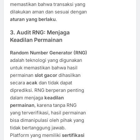
memastikan bahwa transaksi yang
dilakukan aman dan sesuai dengan
aturan yang berlaku
.
3. Audit RNG: Menjaga
Keadilan Permainan
Random Number Generator (RNG)
adalah teknologi yang digunakan
untuk memastikan bahwa hasil
permainan
slot gacor
dihasilkan
secara
acak
dan tidak dapat
diprediksi. RNG berperan penting
dalam menjaga
keadilan
permainan
, karena tanpa RNG
yang terverifikasi, hasil permainan
bisa dimanipulasi oleh pihak yang
tidak bertanggung jawab.
Platform yang memiliki
sertifikasi