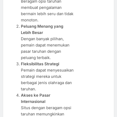
Beragam opsi taruhan
membuat pengalaman
bermain lebih seru dan tidak
monoton.
Peluang Menang yang
Lebih Besar
Dengan banyak pilihan,
pemain dapat menemukan
pasar taruhan dengan
peluang terbaik.
Fleksibilitas Strategi
Pemain dapat menyesuaikan
strategi mereka untuk
berbagai jenis olahraga dan
taruhan.
Akses ke Pasar
Internasional
Situs dengan beragam opsi
taruhan memungkinkan