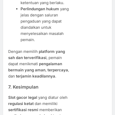
ketentuan yang berlaku.
Perlindungan hukum
yang
jelas dengan saluran
pengaduan yang dapat
diandalkan untuk
menyelesaikan masalah
pemain.
Dengan memilih
platform yang
sah dan terverifikasi
, pemain
dapat menikmati
pengalaman
bermain yang aman
,
terpercaya
,
dan
terjamin keadilannya
.
7. Kesimpulan
Slot gacor legal
yang diatur oleh
regulasi ketat
dan memiliki
sertifikasi resmi
memberikan