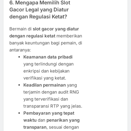
6. Mengapa Memilih Slot
Gacor Legal yang Diatur
dengan Regulasi Ketat?
Bermain di
slot gacor yang diatur
dengan regulasi ketat
memberikan
banyak keuntungan bagi pemain, di
antaranya:
Keamanan data pribadi
yang terlindungi dengan
enkripsi dan kebijakan
verifikasi yang ketat.
Keadilan permainan
yang
terjamin dengan audit RNG
yang terverifikasi dan
transparansi RTP yang jelas.
Pembayaran yang tepat
waktu
dan
penarikan yang
transparan
, sesuai dengan