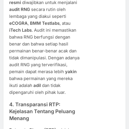
resmi
diwajibkan untuk menjalani
audit RNG
secara rutin oleh
lembaga yang diakui seperti
eCOGRA
,
BMM Testlabs
, atau
iTech Labs
. Audit ini memastikan
bahwa RNG berfungsi dengan
benar dan bahwa setiap hasil
permainan benar-benar acak dan
tidak dimanipulasi. Dengan adanya
audit RNG yang terverifikasi,
pemain dapat merasa lebih
yakin
bahwa permainan yang mereka
ikuti adalah
adil
dan tidak
dipengaruhi oleh pihak luar.
4. Transparansi RTP:
Kejelasan Tentang Peluang
Menang