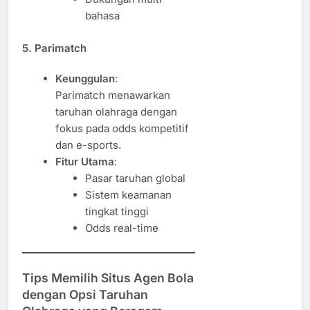
bahasa
5. Parimatch
Keunggulan
:
Parimatch menawarkan
taruhan olahraga dengan
fokus pada odds kompetitif
dan e-sports.
Fitur Utama
:
Pasar taruhan global
Sistem keamanan
tingkat tinggi
Odds real-time
Tips Memilih Situs Agen Bola
dengan Opsi Taruhan