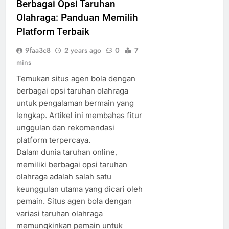
Berbagai Opsi Taruhan
Olahraga: Panduan Memilih
Platform Terbaik
9faa3c8
2 years ago
0
7
mins
Temukan situs agen bola dengan
berbagai opsi taruhan olahraga
untuk pengalaman bermain yang
lengkap. Artikel ini membahas fitur
unggulan dan rekomendasi
platform terpercaya.
Dalam dunia taruhan online,
memiliki berbagai opsi taruhan
olahraga adalah salah satu
keunggulan utama yang dicari oleh
pemain. Situs agen bola dengan
variasi taruhan olahraga
memungkinkan pemain untuk