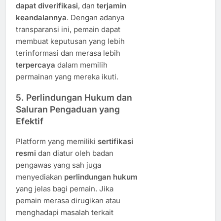
dapat diverifikasi
, dan
terjamin
keandalannya
. Dengan adanya
transparansi ini, pemain dapat
membuat keputusan yang lebih
terinformasi dan merasa lebih
terpercaya
dalam memilih
permainan yang mereka ikuti.
5. Perlindungan Hukum dan
Saluran Pengaduan yang
Efektif
Platform yang memiliki
sertifikasi
resmi
dan diatur oleh badan
pengawas yang sah juga
menyediakan
perlindungan hukum
yang jelas bagi pemain. Jika
pemain merasa dirugikan atau
menghadapi masalah terkait