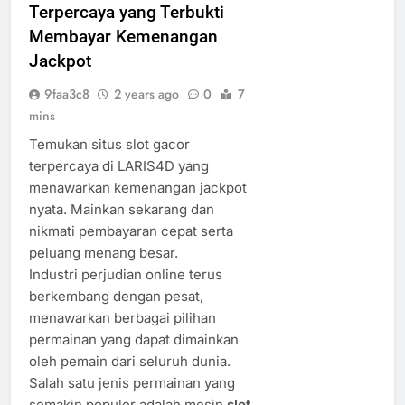
Terpercaya yang Terbukti
Membayar Kemenangan
Jackpot
9faa3c8
2 years ago
0
7
mins
Temukan situs slot gacor
terpercaya di LARIS4D yang
menawarkan kemenangan jackpot
nyata. Mainkan sekarang dan
nikmati pembayaran cepat serta
peluang menang besar.
Industri perjudian online terus
berkembang dengan pesat,
menawarkan berbagai pilihan
permainan yang dapat dimainkan
oleh pemain dari seluruh dunia.
Salah satu jenis permainan yang
semakin populer adalah mesin
slot
.