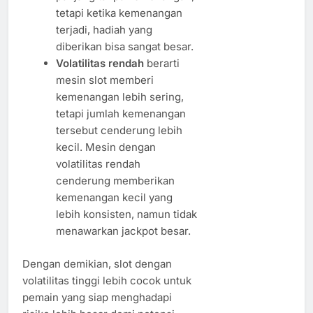
tetapi ketika kemenangan
terjadi, hadiah yang
diberikan bisa sangat besar.
Volatilitas rendah
berarti
mesin slot memberi
kemenangan lebih sering,
tetapi jumlah kemenangan
tersebut cenderung lebih
kecil. Mesin dengan
volatilitas rendah
cenderung memberikan
kemenangan kecil yang
lebih konsisten, namun tidak
menawarkan jackpot besar.
Dengan demikian, slot dengan
volatilitas tinggi lebih cocok untuk
pemain yang siap menghadapi