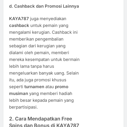
d. Cashback dan Promosi Lainnya
KAYA787
juga menyediakan
cashback
untuk pemain yang
mengalami kerugian. Cashback ini
memberikan pengembalian
sebagian dari kerugian yang
dialami oleh pemain, memberi
mereka kesempatan untuk bermain
lebih lama tanpa harus
mengeluarkan banyak uang. Selain
itu, ada juga promosi khusus
seperti
turnamen
atau
promo
musiman
yang memberi hadiah
lebih besar kepada pemain yang
berpartisipasi.
2.
Cara Mendapatkan Free
Spins dan Bonus di KAYA787