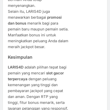
menyenangkan.
Selain itu, LARIS4D juga
menawarkan berbagai
promosi
dan bonus
menarik bagi para
pemain baru maupun pemain setia.
Manfaatkan bonus ini untuk
meningkatkan peluang Anda dalam
meraih jackpot besar.
Kesimpulan
LARIS4D
adalah pilihan tepat bagi
pemain yang mencari
slot gacor
terpercaya
dengan peluang
kemenangan yang tinggi dan
pembayaran jackpot yang cepat
dan aman. Dengan RTP yang
tinggi, fitur bonus menarik, serta
layanan pelanggan yang responsif,