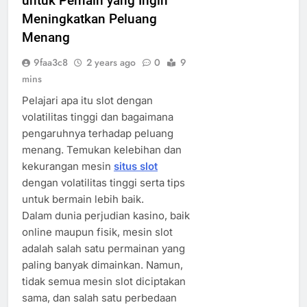
untuk Pemain yang Ingin
Meningkatkan Peluang
Menang
9faa3c8
2 years ago
0
9
mins
Pelajari apa itu slot dengan
volatilitas tinggi dan bagaimana
pengaruhnya terhadap peluang
menang. Temukan kelebihan dan
kekurangan mesin
situs slot
dengan volatilitas tinggi serta tips
untuk bermain lebih baik.
Dalam dunia perjudian kasino, baik
online maupun fisik, mesin slot
adalah salah satu permainan yang
paling banyak dimainkan. Namun,
tidak semua mesin slot diciptakan
sama, dan salah satu perbedaan