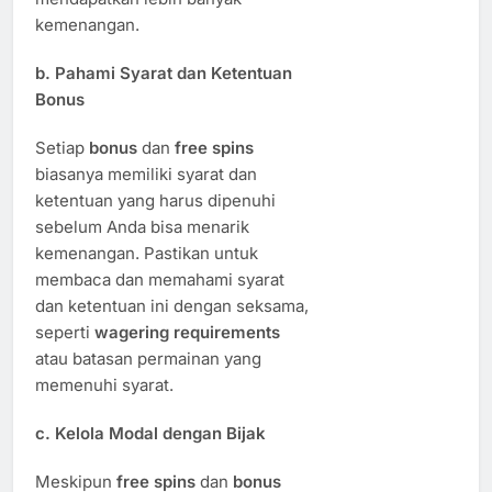
kemenangan.
b. Pahami Syarat dan Ketentuan
Bonus
Setiap
bonus
dan
free spins
biasanya memiliki syarat dan
ketentuan yang harus dipenuhi
sebelum Anda bisa menarik
kemenangan. Pastikan untuk
membaca dan memahami syarat
dan ketentuan ini dengan seksama,
seperti
wagering requirements
atau batasan permainan yang
memenuhi syarat.
c. Kelola Modal dengan Bijak
Meskipun
free spins
dan
bonus