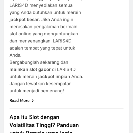
LARIS4D menyediakan semua
yang Anda butuhkan untuk meraih
jackpot besar
. Jika Anda ingin
merasakan pengalaman bermain
slot online yang menguntungkan
dan menyenangkan, LARIS4D
adalah tempat yang tepat untuk
Anda.
Bergabunglah sekarang dan
mainkan slot gacor
di LARIS4D
untuk meraih
jackpot impian
Anda.
Jangan lewatkan kesempatan
untuk menjadi pemenang!
Read More
Apa Itu Slot dengan
Volatilitas Tinggi? Panduan