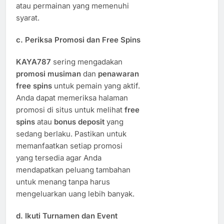
atau permainan yang memenuhi
syarat.
c. Periksa Promosi dan Free Spins
KAYA787
sering mengadakan
promosi musiman
dan
penawaran
free spins
untuk pemain yang aktif.
Anda dapat memeriksa halaman
promosi di situs untuk melihat
free
spins
atau
bonus deposit
yang
sedang berlaku. Pastikan untuk
memanfaatkan setiap promosi
yang tersedia agar Anda
mendapatkan peluang tambahan
untuk menang tanpa harus
mengeluarkan uang lebih banyak.
d. Ikuti Turnamen dan Event