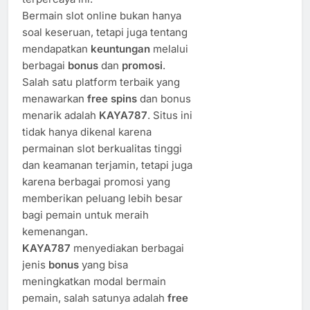
Bermain slot online bukan hanya
soal keseruan, tetapi juga tentang
mendapatkan
keuntungan
melalui
berbagai
bonus
dan
promosi
.
Salah satu platform terbaik yang
menawarkan
free spins
dan bonus
menarik adalah
KAYA787
. Situs ini
tidak hanya dikenal karena
permainan slot berkualitas tinggi
dan keamanan terjamin, tetapi juga
karena berbagai promosi yang
memberikan peluang lebih besar
bagi pemain untuk meraih
kemenangan.
KAYA787
menyediakan berbagai
jenis
bonus
yang bisa
meningkatkan modal bermain
pemain, salah satunya adalah
free