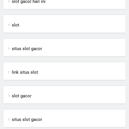
slot gacor hari ini
slot
situs slot gacor
link situs slot
slot gacor
situs slot gacor