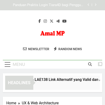
Skip
Gamer Generasi Baru dan Perangkat Teknologi
to
Masa Kini: Evolusi Cara Bermain di Era Digital
content
Peran Infrastruktur IT dalam Operasional
Lebah4D: Fondasi Stabilitas dan Keandalan
Sistem Digital
Cara Menemukan LAE138 Link Alternatif yang
Valid dan Aktif
Panduan Praktis Login Tiara4D bagi Pengguna
Baru Platform
Amal MP
Amal MP Menyediakan Layanan
Gamer Generasi Baru dan Perangkat Teknologi
NEWSLETTER
RANDOM NEWS
Masa Kini: Evolusi Cara Bermain di Era Digital
Pembayaran Online Yang Aman Dan
Peran Infrastruktur IT dalam Operasional
Terpercaya Untuk Berbagai Kebutuhan
Lebah4D: Fondasi Stabilitas dan Keandalan
MENU
Sistem Digital
Transaksi Digital.
ara Menemukan LAE138 Link Alternatif yang Valid dan Aktif
HEADLINES
 Months Ago
Home
UX & Web Architecture