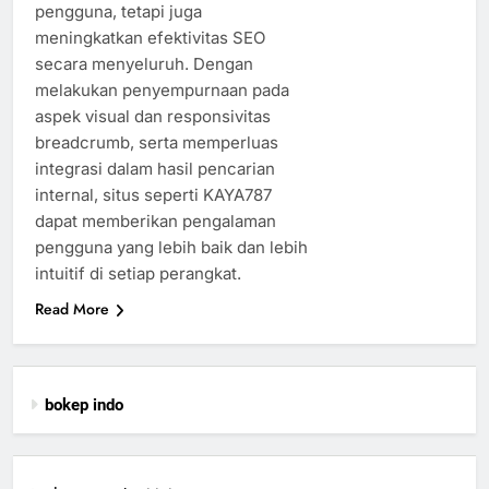
pengguna, tetapi juga
meningkatkan efektivitas SEO
secara menyeluruh. Dengan
melakukan penyempurnaan pada
aspek visual dan responsivitas
breadcrumb, serta memperluas
integrasi dalam hasil pencarian
internal, situs seperti KAYA787
dapat memberikan pengalaman
pengguna yang lebih baik dan lebih
intuitif di setiap perangkat.
Read More
bokep indo