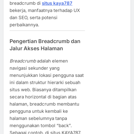
breadcrumb di
situs kaya787
bekerja, manfaatnya terhadap UX
dan SEO, serta potensi
perbaikannya.
Pengertian Breadcrumb dan
Jalur Akses Halaman
Breadcrumb
adalah elemen
navigasi sekunder yang
menunjukkan lokasi pengguna saat
ini dalam struktur hierarki sebuah
situs web. Biasanya ditampilkan
secara horizontal di bagian atas
halaman, breadcrumb membantu
pengguna untuk kembali ke
halaman sebelumnya tanpa
menggunakan tombol “back”.
Sebagai contoh, di situs KAYA787,