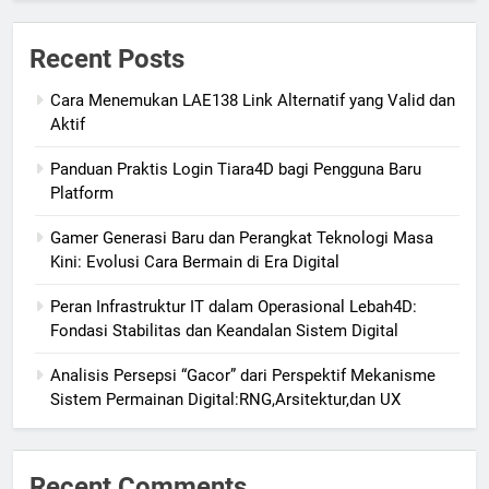
Recent Posts
Cara Menemukan LAE138 Link Alternatif yang Valid dan
Aktif
Panduan Praktis Login Tiara4D bagi Pengguna Baru
Platform
Gamer Generasi Baru dan Perangkat Teknologi Masa
Kini: Evolusi Cara Bermain di Era Digital
Peran Infrastruktur IT dalam Operasional Lebah4D:
Fondasi Stabilitas dan Keandalan Sistem Digital
Analisis Persepsi “Gacor” dari Perspektif Mekanisme
Sistem Permainan Digital:RNG,Arsitektur,dan UX
Recent Comments