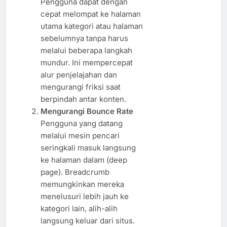
Pengguna dapat dengan
cepat melompat ke halaman
utama kategori atau halaman
sebelumnya tanpa harus
melalui beberapa langkah
mundur. Ini mempercepat
alur penjelajahan dan
mengurangi friksi saat
berpindah antar konten.
Mengurangi Bounce Rate
Pengguna yang datang
melalui mesin pencari
seringkali masuk langsung
ke halaman dalam (deep
page). Breadcrumb
memungkinkan mereka
menelusuri lebih jauh ke
kategori lain, alih-alih
langsung keluar dari situs.