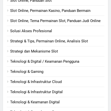
Slot Online, Panduan Slot
Slot Online, Permainan Kasino, Panduan Bermain
Slot Online, Tema Permainan Slot, Panduan Judi Online
Solusi Akses Profesional
Strategi & Tips, Permainan Online, Analisis Slot
Strategi dan Mekanisme Slot
Teknologi & Digital / Keamanan Pengguna
Teknologi & Gaming
Teknologi & Infrastruktur Cloud
Teknologi & Infrastruktur Digital
Teknologi & Keamanan Digital