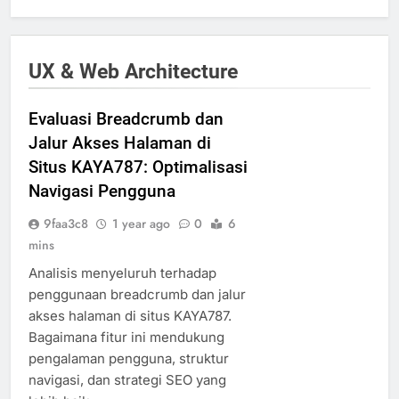
UX & Web Architecture
Evaluasi Breadcrumb dan
Jalur Akses Halaman di
Situs KAYA787: Optimalisasi
Navigasi Pengguna
9faa3c8
1 year ago
0
6
mins
Analisis menyeluruh terhadap
penggunaan breadcrumb dan jalur
akses halaman di situs KAYA787.
Bagaimana fitur ini mendukung
pengalaman pengguna, struktur
navigasi, dan strategi SEO yang