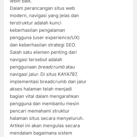
lebih baik.
Dalam perancangan situs web
modern, navigasi yang jelas dan
terstruktur adalah kunci
keberhasilan pengalaman
pengguna (user experience/UX)
dan keberhasilan strategi SEO.
Salah satu elemen penting dari
navigasi tersebut adalah
penggunaan
breadcrumb
atau
navigasi jalur. Di situs KAYA787,
implementasi breadcrumb dan jalur
akses halaman telah menjadi
bagian vital dalam mengarahkan
pengguna dan membantu mesin
pencari memahami struktur
halaman situs secara menyeluruh.
Artikel ini akan mengulas secara
mendalam bagaimana sistem