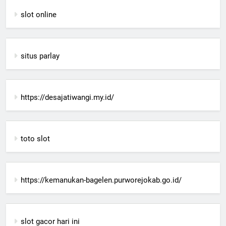
slot online
situs parlay
https://desajatiwangi.my.id/
toto slot
https://kemanukan-bagelen.purworejokab.go.id/
slot gacor hari ini