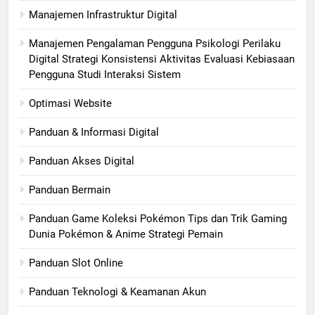
Manajemen Infrastruktur Digital
Manajemen Pengalaman Pengguna Psikologi Perilaku
Digital Strategi Konsistensi Aktivitas Evaluasi Kebiasaan
Pengguna Studi Interaksi Sistem
Optimasi Website
Panduan & Informasi Digital
Panduan Akses Digital
Panduan Bermain
Panduan Game Koleksi Pokémon Tips dan Trik Gaming
Dunia Pokémon & Anime Strategi Pemain
Panduan Slot Online
Panduan Teknologi & Keamanan Akun