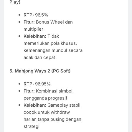
Play)
RTP:
96.5%
Fitur:
Bonus Wheel dan
multiplier
Kelebihan:
Tidak
memerlukan pola khusus,
kemenangan muncul secara
acak dan cepat
5.
Mahjong Ways 2 (PG Soft)
RTP:
96.95%
Fitur:
Kombinasi simbol,
pengganda progresif
Kelebihan:
Gameplay stabil,
cocok untuk withdraw
harian tanpa pusing dengan
strategi