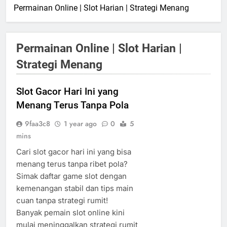
Permainan Online | Slot Harian | Strategi Menang
Permainan Online | Slot Harian |
Strategi Menang
Slot Gacor Hari Ini yang
Menang Terus Tanpa Pola
9faa3c8
1 year ago
0
5
mins
Cari slot gacor hari ini yang bisa
menang terus tanpa ribet pola?
Simak daftar game slot dengan
kemenangan stabil dan tips main
cuan tanpa strategi rumit!
Banyak pemain slot online kini
mulai meninggalkan strategi rumit