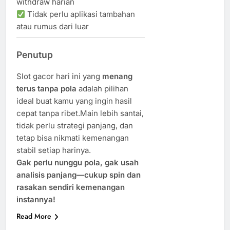
withdraw harian
Tidak perlu aplikasi tambahan
atau rumus dari luar
Penutup
Slot gacor hari ini yang
menang
terus tanpa pola
adalah pilihan
ideal buat kamu yang ingin hasil
cepat tanpa ribet.Main lebih santai,
tidak perlu strategi panjang, dan
tetap bisa nikmati kemenangan
stabil setiap harinya.
Gak perlu nunggu pola, gak usah
analisis panjang—cukup spin dan
rasakan sendiri kemenangan
instannya!
Read More