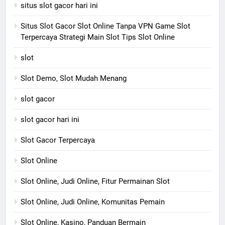
situs slot gacor hari ini
Situs Slot Gacor Slot Online Tanpa VPN Game Slot
Terpercaya Strategi Main Slot Tips Slot Online
slot
Slot Demo, Slot Mudah Menang
slot gacor
slot gacor hari ini
Slot Gacor Terpercaya
Slot Online
Slot Online, Judi Online, Fitur Permainan Slot
Slot Online, Judi Online, Komunitas Pemain
Slot Online, Kasino, Panduan Bermain