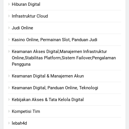
Hiburan Digital
Infrastruktur Cloud
Judi Online
Kasino Online, Permainan Slot, Panduan Judi
Keamanan Akses Digital,Manajemen Infrastruktur
Online,Stabilitas Platform,Sistem Failover,Pengalaman
Pengguna
Keamanan Digital & Manajemen Akun
Keamanan Digital, Panduan Online, Teknologi
Kebijakan Akses & Tata Kelola Digital
Kompetisi Tim
lebah4d