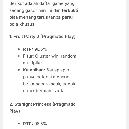
Berikut adalah daftar game yang
sedang gacor hari ini dan
terbukti
bisa menang terus tanpa perlu
pola khusus
:
1.
Fruit Party 2 (Pragmatic Play)
RTP:
96.5%
Fitur:
Cluster win, random
multiplier
Kelebihan:
Setiap spin
punya potensi menang
besar secara acak, cocok
untuk bermain santai
2.
Starlight Princess (Pragmatic
Play)
RTP:
96.5%