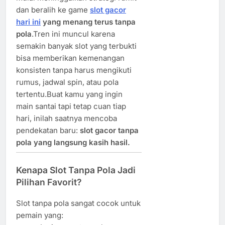
dan beralih ke game
slot gacor
hari ini
yang menang terus tanpa
pola
.Tren ini muncul karena
semakin banyak slot yang terbukti
bisa memberikan kemenangan
konsisten tanpa harus mengikuti
rumus, jadwal spin, atau pola
tertentu.Buat kamu yang ingin
main santai tapi tetap cuan tiap
hari, inilah saatnya mencoba
pendekatan baru:
slot gacor tanpa
pola yang langsung kasih hasil.
Kenapa Slot Tanpa Pola Jadi
Pilihan Favorit?
Slot tanpa pola sangat cocok untuk
pemain yang: