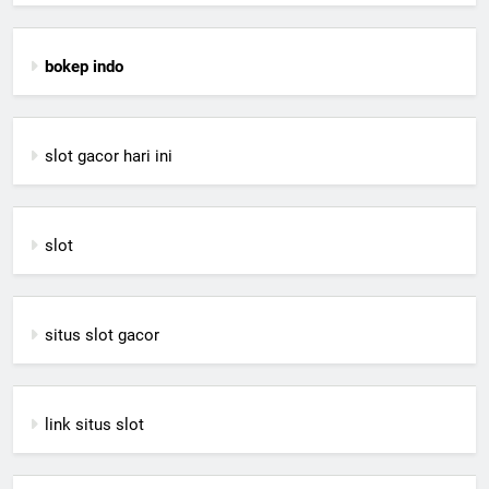
bokep indo
slot gacor hari ini
slot
situs slot gacor
link situs slot