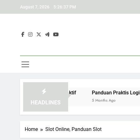
Skip
August 7, 2026
5:26:38 PM
to
content
Am
Amal MP M
yang Valid dan Aktif
Panduan Praktis Login Tiara4D ba
5 Months Ago
HEADLINES
Home
Slot Online, Panduan Slot