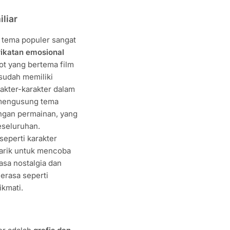
liar
tema populer sangat
rikatan emosional
ot yang bertema film
sudah memiliki
rakter-karakter dalam
g mengusung tema
ngan permainan, yang
eseluruhan.
seperti karakter
rtarik untuk mencoba
sa nostalgia dan
erasa seperti
ikmati.