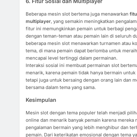
6.
Fitur Sosial dan Multiplayer
Beberapa mesin slot bertema juga menawarkan
fit
multiplayer
, yang semakin meningkatkan pengalama
fitur ini memungkinkan pemain untuk berbagi pen
dengan teman-teman atau pemain lain di seluruh du
beberapa mesin slot menawarkan turnamen atau ko
tema, di mana pemain dapat berlomba untuk meraih
mencapai level tertinggi dalam permainan.
Interaksi sosial ini membuat permainan slot berte
menarik, karena pemain tidak hanya bermain untuk
tetapi juga untuk bersaing dengan orang lain dan 
bersama dalam tema yang sama.
Kesimpulan
Mesin slot dengan tema populer telah menjadi pilih
online dan menarik banyak pemain karena mereka
pengalaman bermain yang lebih menghibur dan te
pemain. Dari keterikatan emosional dengan tema y