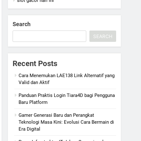
slot gacor hari ini
Search
SEARCH
Recent Posts
Cara Menemukan LAE138 Link Alternatif yang
Valid dan Aktif
Panduan Praktis Login Tiara4D bagi Pengguna
Baru Platform
Gamer Generasi Baru dan Perangkat
Teknologi Masa Kini: Evolusi Cara Bermain di
Era Digital