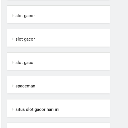
slot gacor
slot gacor
slot gacor
spaceman
situs slot gacor hari ini