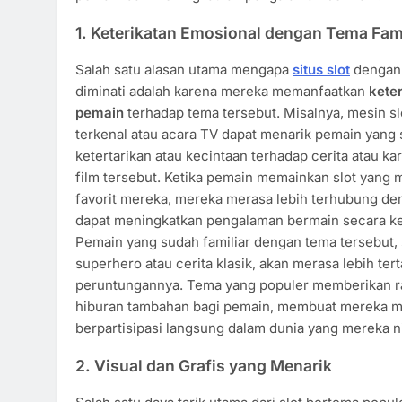
1.
Keterikatan Emosional dengan Tema Fami
Salah satu alasan utama mengapa
situs slot
dengan 
diminati adalah karena mereka memanfaatkan
kete
pemain
terhadap tema tersebut. Misalnya, mesin sl
terkenal atau acara TV dapat menarik pemain yang 
ketertarikan atau kecintaan terhadap cerita atau ka
film tersebut. Ketika pemain memainkan slot yan
favorit mereka, mereka merasa lebih terhubung de
dapat meningkatkan pengalaman bermain secara k
Pemain yang sudah familiar dengan tema tersebut, 
superhero atau cerita klasik, akan merasa lebih te
peruntungannya. Tema yang populer memberikan ra
hiburan tambahan bagi pemain, membuat mereka m
berpartisipasi langsung dalam dunia yang mereka n
2.
Visual dan Grafis yang Menarik