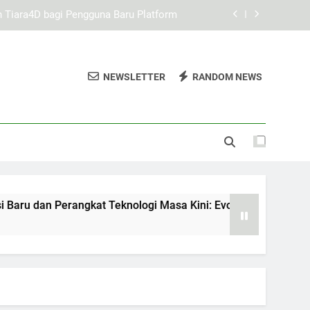
n Tiara4D bagi Pengguna Baru Platform
i: Evolusi Cara Bermain di Era Digital
tabilitas dan Keandalan Sistem Digital
NEWSLETTER
RANDOM NEWS
 Link Alternatif yang Valid dan Aktif
caya Untuk Berbagai Kebutuhan Transaksi Digital.
n Tiara4D bagi Pengguna Baru Platform
i: Evolusi Cara Bermain di Era Digital
tabilitas dan Keandalan Sistem Digital
angkat Teknologi Masa Kini: Evolusi Cara Bermain di Era Digit