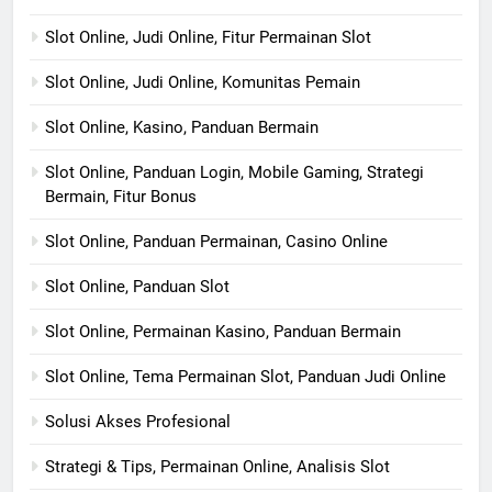
Slot Online, Judi Online, Fitur Permainan Slot
Slot Online, Judi Online, Komunitas Pemain
Slot Online, Kasino, Panduan Bermain
Slot Online, Panduan Login, Mobile Gaming, Strategi
Bermain, Fitur Bonus
Slot Online, Panduan Permainan, Casino Online
Slot Online, Panduan Slot
Slot Online, Permainan Kasino, Panduan Bermain
Slot Online, Tema Permainan Slot, Panduan Judi Online
Solusi Akses Profesional
Strategi & Tips, Permainan Online, Analisis Slot