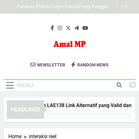
Baru Platform
Skip
Gamer Generasi Baru dan Perangkat Teknologi
to
Masa Kini: Evolusi Cara Bermain di Era Digital
content
Peran Infrastruktur IT dalam Operasional
Lebah4D: Fondasi Stabilitas dan Keandalan
Sistem Digital
Cara Menemukan LAE138 Link Alternatif yang
Valid dan Aktif
Panduan Praktis Login Tiara4D bagi Pengguna
Baru Platform
Amal MP
Amal MP Menyediakan Layanan
Gamer Generasi Baru dan Perangkat Teknologi
NEWSLETTER
RANDOM NEWS
Pembayaran Online Yang Aman Dan
Masa Kini: Evolusi Cara Bermain di Era Digital
Terpercaya Untuk Berbagai Kebutuhan
Peran Infrastruktur IT dalam Operasional
Lebah4D: Fondasi Stabilitas dan Keandalan
MENU
Transaksi Digital.
Sistem Digital
Cara Menemukan LAE138 Link Alternatif yang Valid dan Aktif
HEADLINES
3 Months Ago
Home
interaksi reel