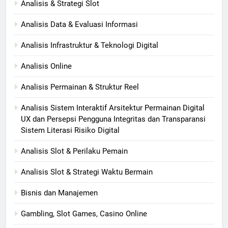
Analisis & Strategi Slot
Analisis Data & Evaluasi Informasi
Analisis Infrastruktur & Teknologi Digital
Analisis Online
Analisis Permainan & Struktur Reel
Analisis Sistem Interaktif Arsitektur Permainan Digital
UX dan Persepsi Pengguna Integritas dan Transparansi
Sistem Literasi Risiko Digital
Analisis Slot & Perilaku Pemain
Analisis Slot & Strategi Waktu Bermain
Bisnis dan Manajemen
Gambling, Slot Games, Casino Online