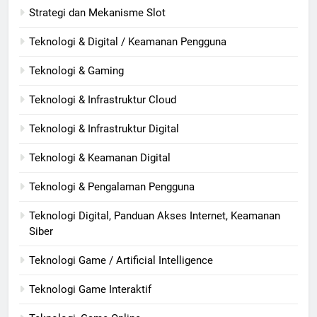
Strategi dan Mekanisme Slot
Teknologi & Digital / Keamanan Pengguna
Teknologi & Gaming
Teknologi & Infrastruktur Cloud
Teknologi & Infrastruktur Digital
Teknologi & Keamanan Digital
Teknologi & Pengalaman Pengguna
Teknologi Digital, Panduan Akses Internet, Keamanan
Siber
Teknologi Game / Artificial Intelligence
Teknologi Game Interaktif