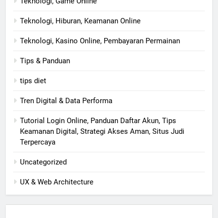
Teknologi, Game Online
Teknologi, Hiburan, Keamanan Online
Teknologi, Kasino Online, Pembayaran Permainan
Tips & Panduan
tips diet
Tren Digital & Data Performa
Tutorial Login Online, Panduan Daftar Akun, Tips
Keamanan Digital, Strategi Akses Aman, Situs Judi
Terpercaya
Uncategorized
UX & Web Architecture