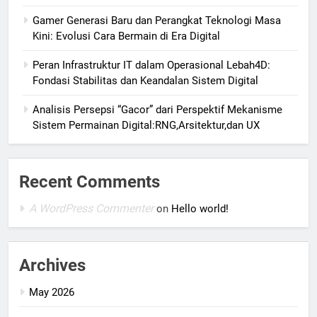
Gamer Generasi Baru dan Perangkat Teknologi Masa
Kini: Evolusi Cara Bermain di Era Digital
Peran Infrastruktur IT dalam Operasional Lebah4D:
Fondasi Stabilitas dan Keandalan Sistem Digital
Analisis Persepsi “Gacor” dari Perspektif Mekanisme
Sistem Permainan Digital:RNG,Arsitektur,dan UX
Recent Comments
A WordPress Commenter
on
Hello world!
Archives
May 2026