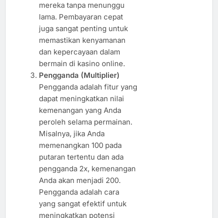
mereka tanpa menunggu
lama. Pembayaran cepat
juga sangat penting untuk
memastikan kenyamanan
dan kepercayaan dalam
bermain di kasino online.
Pengganda (Multiplier)
Pengganda adalah fitur yang
dapat meningkatkan nilai
kemenangan yang Anda
peroleh selama permainan.
Misalnya, jika Anda
memenangkan 100 pada
putaran tertentu dan ada
pengganda 2x, kemenangan
Anda akan menjadi 200.
Pengganda adalah cara
yang sangat efektif untuk
meningkatkan potensi