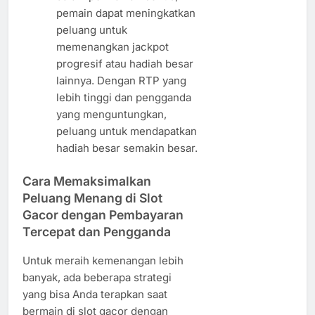
pemain dapat meningkatkan
peluang untuk
memenangkan jackpot
progresif atau hadiah besar
lainnya. Dengan RTP yang
lebih tinggi dan pengganda
yang menguntungkan,
peluang untuk mendapatkan
hadiah besar semakin besar.
Cara Memaksimalkan
Peluang Menang di Slot
Gacor dengan Pembayaran
Tercepat dan Pengganda
Untuk meraih kemenangan lebih
banyak, ada beberapa strategi
yang bisa Anda terapkan saat
bermain di slot gacor dengan