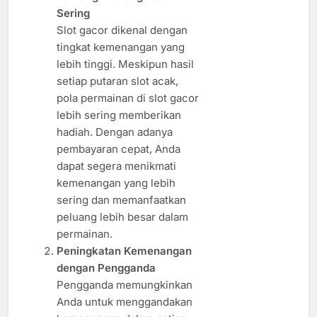
Sering
Slot gacor dikenal dengan
tingkat kemenangan yang
lebih tinggi. Meskipun hasil
setiap putaran slot acak,
pola permainan di slot gacor
lebih sering memberikan
hadiah. Dengan adanya
pembayaran cepat, Anda
dapat segera menikmati
kemenangan yang lebih
sering dan memanfaatkan
peluang lebih besar dalam
permainan.
Peningkatan Kemenangan
dengan Pengganda
Pengganda memungkinkan
Anda untuk menggandakan