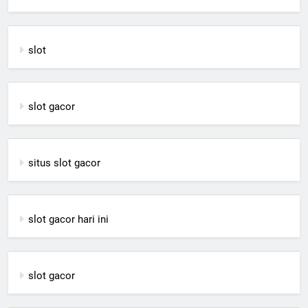
slot
slot gacor
situs slot gacor
slot gacor hari ini
slot gacor