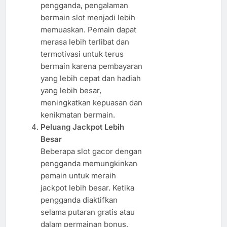
pengganda, pengalaman
bermain slot menjadi lebih
memuaskan. Pemain dapat
merasa lebih terlibat dan
termotivasi untuk terus
bermain karena pembayaran
yang lebih cepat dan hadiah
yang lebih besar,
meningkatkan kepuasan dan
kenikmatan bermain.
Peluang Jackpot Lebih
Besar
Beberapa slot gacor dengan
pengganda memungkinkan
pemain untuk meraih
jackpot lebih besar. Ketika
pengganda diaktifkan
selama putaran gratis atau
dalam permainan bonus,