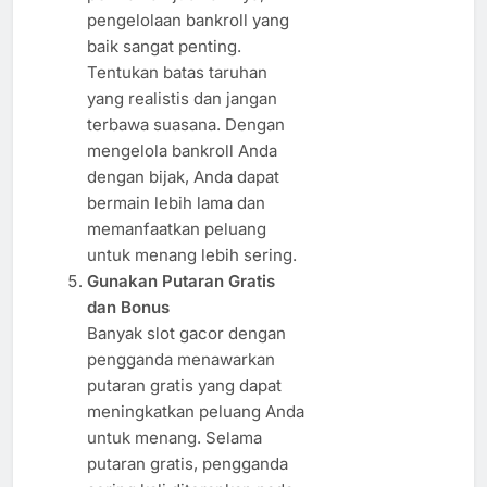
pengelolaan bankroll yang
baik sangat penting.
Tentukan batas taruhan
yang realistis dan jangan
terbawa suasana. Dengan
mengelola bankroll Anda
dengan bijak, Anda dapat
bermain lebih lama dan
memanfaatkan peluang
untuk menang lebih sering.
Gunakan Putaran Gratis
dan Bonus
Banyak slot gacor dengan
pengganda menawarkan
putaran gratis yang dapat
meningkatkan peluang Anda
untuk menang. Selama
putaran gratis, pengganda