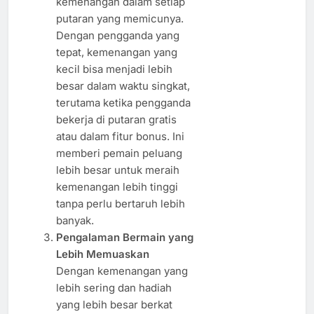
kemenangan dalam setiap
putaran yang memicunya.
Dengan pengganda yang
tepat, kemenangan yang
kecil bisa menjadi lebih
besar dalam waktu singkat,
terutama ketika pengganda
bekerja di putaran gratis
atau dalam fitur bonus. Ini
memberi pemain peluang
lebih besar untuk meraih
kemenangan lebih tinggi
tanpa perlu bertaruh lebih
banyak.
Pengalaman Bermain yang
Lebih Memuaskan
Dengan kemenangan yang
lebih sering dan hadiah
yang lebih besar berkat