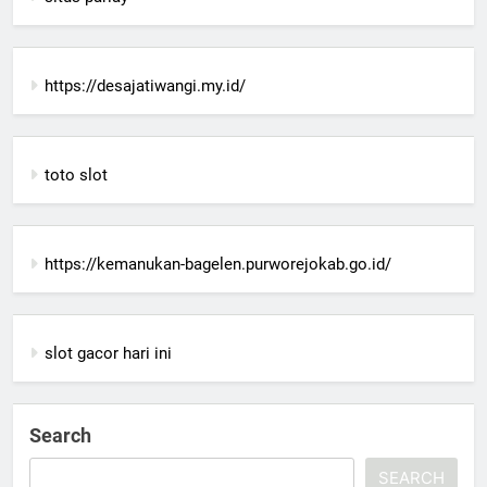
https://desajatiwangi.my.id/
toto slot
https://kemanukan-bagelen.purworejokab.go.id/
slot gacor hari ini
Search
SEARCH