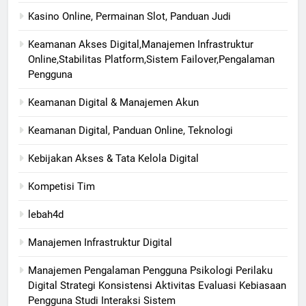
Kasino Online, Permainan Slot, Panduan Judi
Keamanan Akses Digital,Manajemen Infrastruktur
Online,Stabilitas Platform,Sistem Failover,Pengalaman
Pengguna
Keamanan Digital & Manajemen Akun
Keamanan Digital, Panduan Online, Teknologi
Kebijakan Akses & Tata Kelola Digital
Kompetisi Tim
lebah4d
Manajemen Infrastruktur Digital
Manajemen Pengalaman Pengguna Psikologi Perilaku
Digital Strategi Konsistensi Aktivitas Evaluasi Kebiasaan
Pengguna Studi Interaksi Sistem