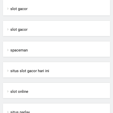
slot gacor
slot gacor
spaceman
situs slot gacor hari ini
slot online
situs parlay