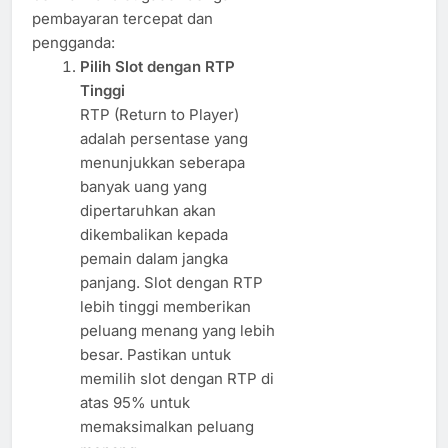
pembayaran tercepat dan
pengganda:
Pilih Slot dengan RTP
Tinggi
RTP (Return to Player)
adalah persentase yang
menunjukkan seberapa
banyak uang yang
dipertaruhkan akan
dikembalikan kepada
pemain dalam jangka
panjang. Slot dengan RTP
lebih tinggi memberikan
peluang menang yang lebih
besar. Pastikan untuk
memilih slot dengan RTP di
atas 95% untuk
memaksimalkan peluang