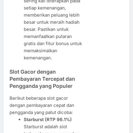
sering kali diterapkan pada
setiap kemenangan,
memberikan peluang lebih
besar untuk meraih hadiah
besar. Pastikan untuk
memanfaatkan putaran
gratis dan fitur bonus untuk
memaksimalkan
kemenangan.
Slot Gacor dengan
Pembayaran Tercepat dan
Pengganda yang Populer
Berikut beberapa slot gacor
dengan pembayaran cepat dan
pengganda yang patut dicoba:
Starburst (RTP 96.1%)
Starburst adalah slot