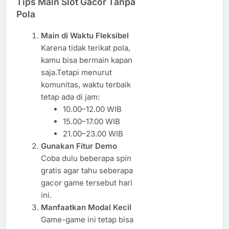
Tips Main Slot Gacor Tanpa
Pola
Main di Waktu Fleksibel
Karena tidak terikat pola,
kamu bisa bermain kapan
saja.Tetapi menurut
komunitas, waktu terbaik
tetap ada di jam:
10.00–12.00 WIB
15.00–17.00 WIB
21.00–23.00 WIB
Gunakan Fitur Demo
Coba dulu beberapa spin
gratis agar tahu seberapa
gacor game tersebut hari
ini.
Manfaatkan Modal Kecil
Game-game ini tetap bisa