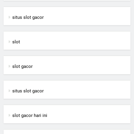
situs slot gacor
slot
slot gacor
situs slot gacor
slot gacor hari ini