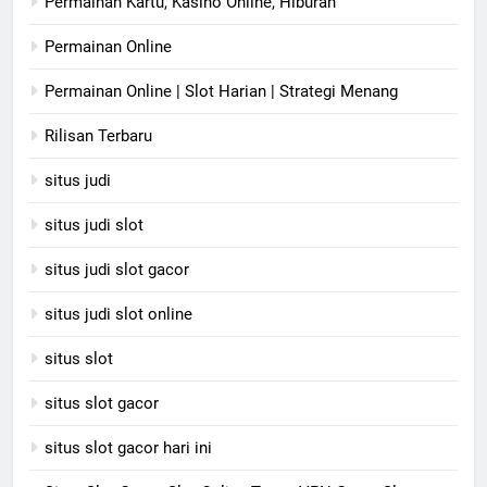
Permainan Kartu, Kasino Online, Hiburan
Permainan Online
Permainan Online | Slot Harian | Strategi Menang
Rilisan Terbaru
situs judi
situs judi slot
situs judi slot gacor
situs judi slot online
situs slot
situs slot gacor
situs slot gacor hari ini