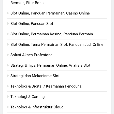
Bermain, Fitur Bonus
Slot Online, Panduan Permainan, Casino Online
Slot Online, Panduan Slot
Slot Online, Permainan Kasino, Panduan Bermain
Slot Online, Tema Permainan Slot, Panduan Judi Online
Solusi Akses Profesional
Strategi & Tips, Permainan Online, Analisis Slot
Strategi dan Mekanisme Slot
Teknologi & Digital / Keamanan Pengguna
Teknologi & Gaming
Teknologi & Infrastruktur Cloud