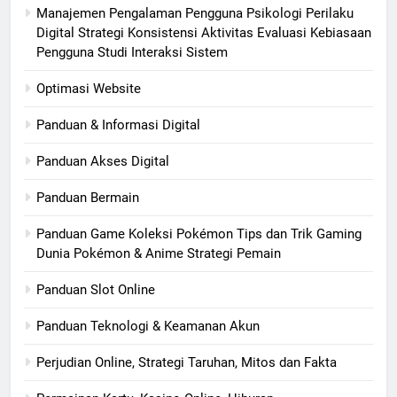
Manajemen Pengalaman Pengguna Psikologi Perilaku
Digital Strategi Konsistensi Aktivitas Evaluasi Kebiasaan
Pengguna Studi Interaksi Sistem
Optimasi Website
Panduan & Informasi Digital
Panduan Akses Digital
Panduan Bermain
Panduan Game Koleksi Pokémon Tips dan Trik Gaming
Dunia Pokémon & Anime Strategi Pemain
Panduan Slot Online
Panduan Teknologi & Keamanan Akun
Perjudian Online, Strategi Taruhan, Mitos dan Fakta