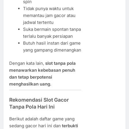
spin
Tidak punya waktu untuk
memantau jam gacor atau
jadwal tertentu
Suka bermain spontan tanpa
terlalu banyak persiapan
Butuh hasil instan dari game
yang gampang dimenangkan
Dengan kata lain,
slot tanpa pola
menawarkan kebebasan penuh
dan tetap berpotensi
menghasilkan uang
.
Rekomendasi Slot Gacor
Tanpa Pola Hari Ini
Berikut adalah daftar game yang
sedang gacor hari ini dan
terbukti