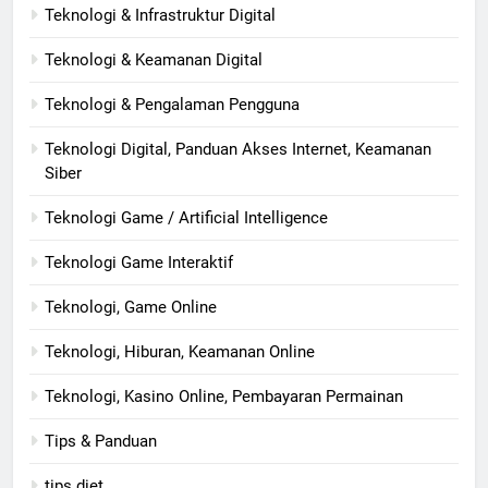
Teknologi & Infrastruktur Digital
Teknologi & Keamanan Digital
Teknologi & Pengalaman Pengguna
Teknologi Digital, Panduan Akses Internet, Keamanan
Siber
Teknologi Game / Artificial Intelligence
Teknologi Game Interaktif
Teknologi, Game Online
Teknologi, Hiburan, Keamanan Online
Teknologi, Kasino Online, Pembayaran Permainan
Tips & Panduan
tips diet