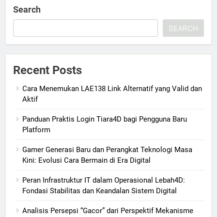
Search
SEARCH
Recent Posts
Cara Menemukan LAE138 Link Alternatif yang Valid dan
Aktif
Panduan Praktis Login Tiara4D bagi Pengguna Baru
Platform
Gamer Generasi Baru dan Perangkat Teknologi Masa
Kini: Evolusi Cara Bermain di Era Digital
Peran Infrastruktur IT dalam Operasional Lebah4D:
Fondasi Stabilitas dan Keandalan Sistem Digital
Analisis Persepsi “Gacor” dari Perspektif Mekanisme