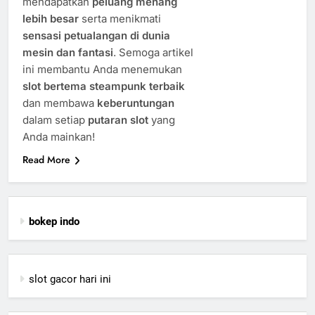
mendapatkan
peluang menang
lebih besar
serta menikmati
sensasi petualangan di dunia
mesin dan fantasi
. Semoga artikel
ini membantu Anda menemukan
slot bertema steampunk terbaik
dan membawa
keberuntungan
dalam setiap
putaran slot
yang
Anda mainkan!
Read More
bokep indo
slot gacor hari ini