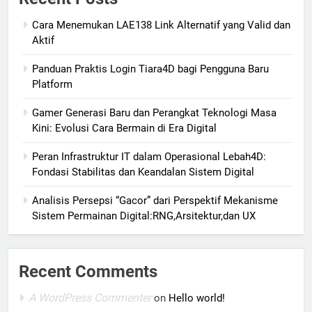
Cara Menemukan LAE138 Link Alternatif yang Valid dan
Aktif
Panduan Praktis Login Tiara4D bagi Pengguna Baru
Platform
Gamer Generasi Baru dan Perangkat Teknologi Masa
Kini: Evolusi Cara Bermain di Era Digital
Peran Infrastruktur IT dalam Operasional Lebah4D:
Fondasi Stabilitas dan Keandalan Sistem Digital
Analisis Persepsi “Gacor” dari Perspektif Mekanisme
Sistem Permainan Digital:RNG,Arsitektur,dan UX
Recent Comments
A WordPress Commenter
on
Hello world!