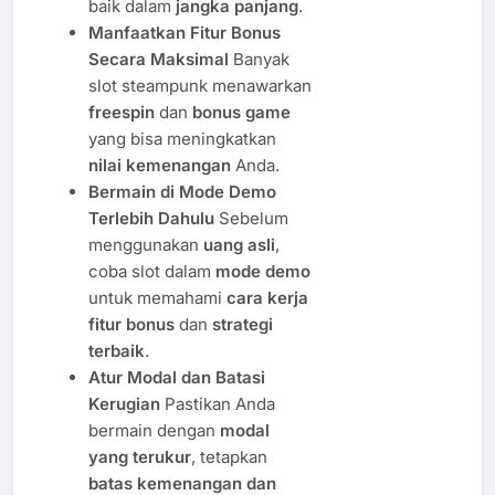
baik dalam
jangka panjang
.
Manfaatkan Fitur Bonus
Secara Maksimal
Banyak
slot steampunk menawarkan
freespin
dan
bonus game
yang bisa meningkatkan
nilai kemenangan
Anda.
Bermain di Mode Demo
Terlebih Dahulu
Sebelum
menggunakan
uang asli
,
coba slot dalam
mode demo
untuk memahami
cara kerja
fitur bonus
dan
strategi
terbaik
.
Atur Modal dan Batasi
Kerugian
Pastikan Anda
bermain dengan
modal
yang terukur
, tetapkan
batas kemenangan dan