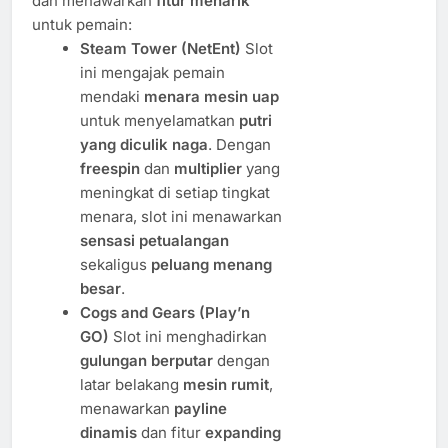
dan menawarkan
fitur menarik
untuk pemain:
Steam Tower (NetEnt)
Slot
ini mengajak pemain
mendaki
menara mesin uap
untuk menyelamatkan
putri
yang diculik naga
. Dengan
freespin
dan
multiplier
yang
meningkat di setiap tingkat
menara, slot ini menawarkan
sensasi petualangan
sekaligus
peluang menang
besar
.
Cogs and Gears (Play’n
GO)
Slot ini menghadirkan
gulungan berputar
dengan
latar belakang
mesin rumit
,
menawarkan
payline
dinamis
dan fitur
expanding