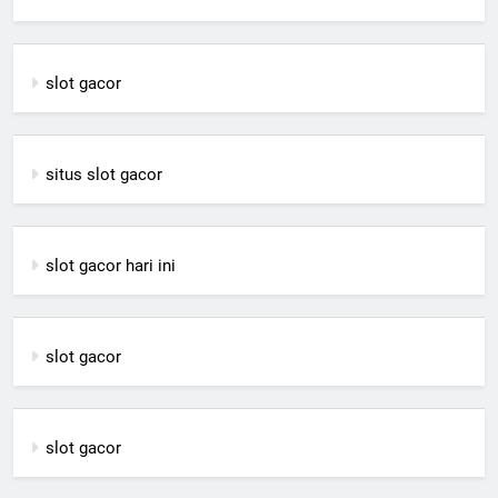
slot gacor
situs slot gacor
slot gacor hari ini
slot gacor
slot gacor