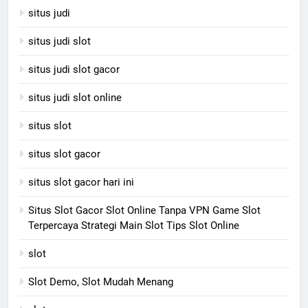
situs judi
situs judi slot
situs judi slot gacor
situs judi slot online
situs slot
situs slot gacor
situs slot gacor hari ini
Situs Slot Gacor Slot Online Tanpa VPN Game Slot
Terpercaya Strategi Main Slot Tips Slot Online
slot
Slot Demo, Slot Mudah Menang