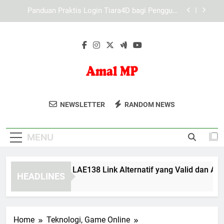
Skip
Gamer Generasi Baru dan Perangkat Teknologi
to
Masa Kini: Evolusi Cara Bermain di Era Digital
content
Peran Infrastruktur IT dalam Operasional
Lebah4D: Fondasi Stabilitas dan Keandalan
Sistem Digital
Cara Menemukan LAE138 Link Alternatif yang
Valid dan Aktif
Panduan Praktis Login Tiara4D bagi Pengguna
Baru Platform
Amal MP
Amal MP Menyediakan Layanan
Gamer Generasi Baru dan Perangkat Teknologi
NEWSLETTER
RANDOM NEWS
Masa Kini: Evolusi Cara Bermain di Era Digital
Pembayaran Online Yang Aman Dan
Peran Infrastruktur IT dalam Operasional
Terpercaya Untuk Berbagai Kebutuhan
Lebah4D: Fondasi Stabilitas dan Keandalan
MENU
Sistem Digital
Transaksi Digital.
ara Menemukan LAE138 Link Alternatif yang Valid dan Aktif
HEADLINES
Months Ago
Home
Teknologi, Game Online