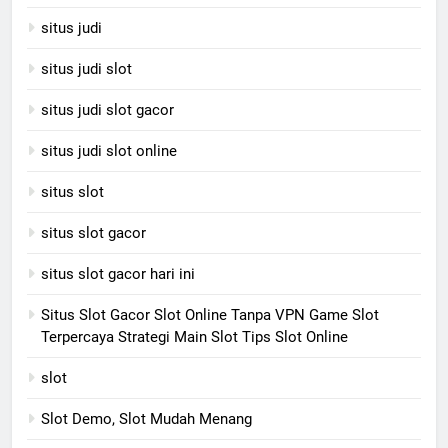
situs judi
situs judi slot
situs judi slot gacor
situs judi slot online
situs slot
situs slot gacor
situs slot gacor hari ini
Situs Slot Gacor Slot Online Tanpa VPN Game Slot
Terpercaya Strategi Main Slot Tips Slot Online
slot
Slot Demo, Slot Mudah Menang