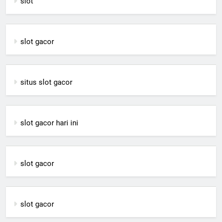
slot
slot gacor
situs slot gacor
slot gacor hari ini
slot gacor
slot gacor