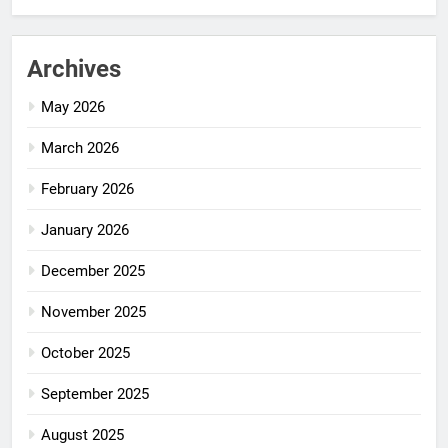
Archives
May 2026
March 2026
February 2026
January 2026
December 2025
November 2025
October 2025
September 2025
August 2025