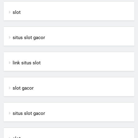
slot
situs slot gacor
link situs slot
slot gacor
situs slot gacor