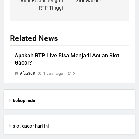
Viral Resmi dengan
Slot Gacor?
RTP Tinggi
Related News
Apakah RTP Live Bisa Menjadi Acuan Slot
Gacor?
9faa3c8
1 year ago
0
bokep indo
slot gacor hari ini