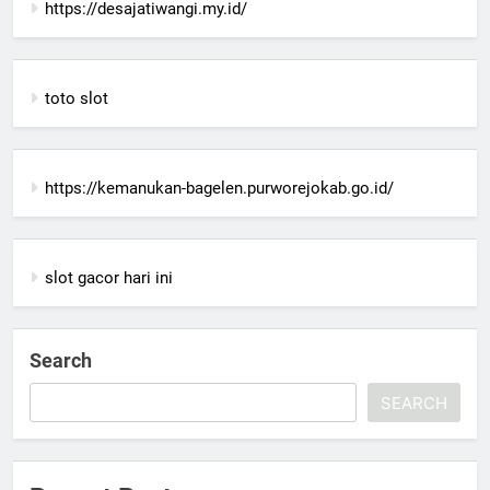
https://desajatiwangi.my.id/
toto slot
https://kemanukan-bagelen.purworejokab.go.id/
slot gacor hari ini
Search
SEARCH