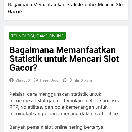
Bagaimana Memanfaatkan Statistik untuk Mencari Slot
Gacor?
TEKNOLOGI, GAME ONLINE
Bagaimana Memanfaatkan
Statistik untuk Mencari Slot
Gacor?
0
9faa3c8
1 Year Ago
8 Mins
Pelajari cara menggunakan statistik untuk
menemukan slot gacor. Temukan metode analisis
RTP, volatilitas, dan pola kemenangan untuk
meningkatkan peluang menang dalam slot online.
Banyak pemain slot online sering bertanya,