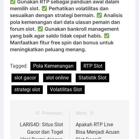
Gunakan RTP sebagai panduan awal dalam
memilih slot.
Perhatikan volatilitas dan
sesuaikan dengan strategi bermain.
Analisis
pola kemenangan dari data ulasan pemain dan
forum slot.
Gunakan bankroll management
yang baik agar saldo tidak cepat habis.
Manfaatkan fitur free spin dan bonus untuk
meningkatkan peluang menang.
Tagged:
Pola Kemenangan
RTP Slot
slot gacor
slot online
Statistik Slot
strategi slot
Volatilitas Slot
Previous:
Next:
Post
navigation
LARIS4D: Situs Slot
Apakah RTP Live
Gacor dan Togel
Bisa Menjadi Acuan