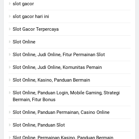
slot gacor
slot gacor hari ini
Slot Gacor Terpercaya
Slot Online
Slot Online, Judi Online, Fitur Permainan Slot
Slot Online, Judi Online, Komunitas Pemain
Slot Online, Kasino, Panduan Bermain
Slot Online, Panduan Login, Mobile Gaming, Strategi
Bermain, Fitur Bonus
Slot Online, Panduan Permainan, Casino Online
Slot Online, Panduan Slot
Slot Online, Permainan Kasino, Panduan Bermain