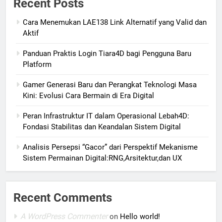
Recent Posts
Cara Menemukan LAE138 Link Alternatif yang Valid dan
Aktif
Panduan Praktis Login Tiara4D bagi Pengguna Baru
Platform
Gamer Generasi Baru dan Perangkat Teknologi Masa
Kini: Evolusi Cara Bermain di Era Digital
Peran Infrastruktur IT dalam Operasional Lebah4D:
Fondasi Stabilitas dan Keandalan Sistem Digital
Analisis Persepsi “Gacor” dari Perspektif Mekanisme
Sistem Permainan Digital:RNG,Arsitektur,dan UX
Recent Comments
A WordPress Commenter
on
Hello world!