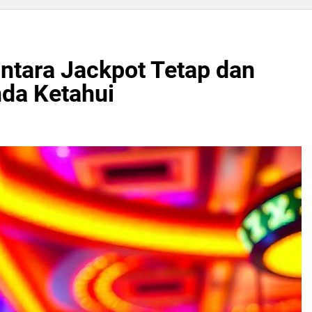
antara Jackpot Tetap dan
nda Ketahui