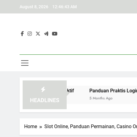
Skip
August 8, 2026
12:46:44 AM
to
content
Am
Amal MP M
alid dan Aktif
Panduan Praktis Login Tiara4D bagi Pen
5 Months Ago
HEADLINES
Home
Slot Online, Panduan Permainan, Casino O