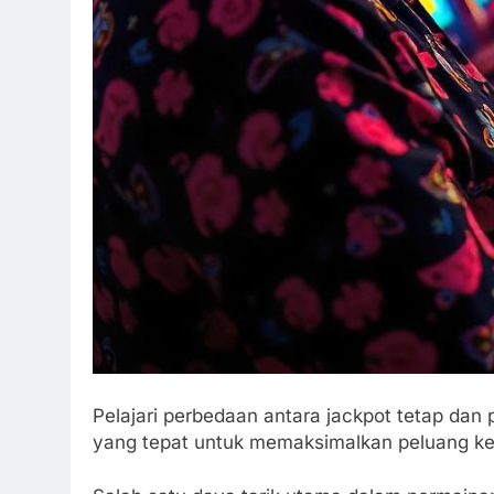
Pelajari perbedaan antara jackpot tetap dan 
yang tepat untuk memaksimalkan peluang 