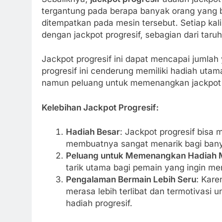
tergantung pada berapa banyak orang yang 
ditempatkan pada mesin tersebut. Setiap kal
dengan jackpot progresif, sebagian dari tar
Jackpot progresif ini dapat mencapai jumlah
progresif ini cenderung memiliki hadiah utam
namun peluang untuk memenangkan jackpot te
Kelebihan Jackpot Progresif:
Hadiah Besar
: Jackpot progresif bisa
membuatnya sangat menarik bagi ban
Peluang untuk Memenangkan Hadiah
tarik utama bagi pemain yang ingin m
Pengalaman Bermain Lebih Seru
: Kare
merasa lebih terlibat dan termotivas
hadiah progresif.