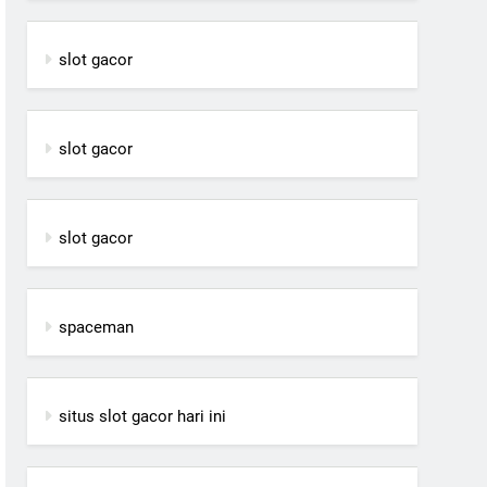
slot gacor
slot gacor
slot gacor
spaceman
situs slot gacor hari ini