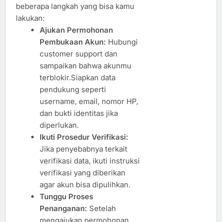
beberapa langkah yang bisa kamu
lakukan:
Ajukan Permohonan
Pembukaan Akun:
Hubungi
customer support dan
sampaikan bahwa akunmu
terblokir.Siapkan data
pendukung seperti
username, email, nomor HP,
dan bukti identitas jika
diperlukan.
Ikuti Prosedur Verifikasi:
Jika penyebabnya terkait
verifikasi data, ikuti instruksi
verifikasi yang diberikan
agar akun bisa dipulihkan.
Tunggu Proses
Penanganan:
Setelah
mengajukan permohonan,