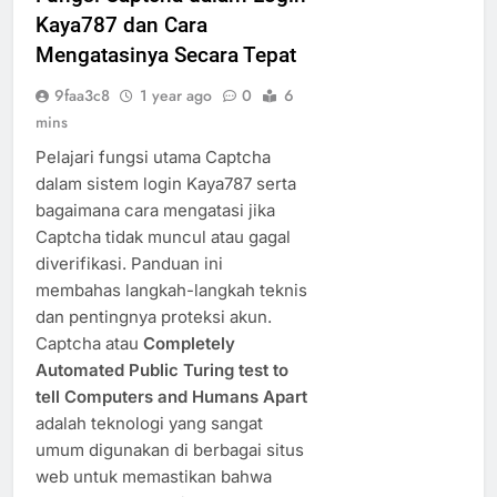
Kaya787 dan Cara
Mengatasinya Secara Tepat
9faa3c8
1 year ago
0
6
mins
Pelajari fungsi utama Captcha
dalam sistem login Kaya787 serta
bagaimana cara mengatasi jika
Captcha tidak muncul atau gagal
diverifikasi. Panduan ini
membahas langkah-langkah teknis
dan pentingnya proteksi akun.
Captcha atau
Completely
Automated Public Turing test to
tell Computers and Humans Apart
adalah teknologi yang sangat
umum digunakan di berbagai situs
web untuk memastikan bahwa