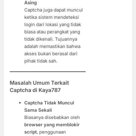
Asing
Captcha juga dapat muncul
ketika sistem mendeteksi
login dari lokasi yang tidak
biasa atau perangkat yang
tidak dikenali. Tujuannya
adalah memastikan bahwa
akses bukan berasal dari
pihak tidak sah.
Masalah Umum Terkait
Captcha di Kaya787
Captcha Tidak Muncul
Sama Sekali
Biasanya disebabkan oleh
browser yang memblokir
script
, penggunaan