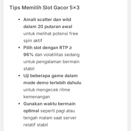
Tips Memilih Slot Gacor 5×3
Amati scatter dan wild
dalam 20 putaran awal
untuk melihat potensi free
spin aktif
Pilih slot dengan RTP ≥
96%
dan volatilitas sedang
untuk pengalaman bermain
stabil
Uji beberapa game dalam
mode demo terlebih dahulu
untuk mengecek ritme
kemenangan
Gunakan waktu bermain
optimal
seperti pagi atau
tengah malam saat server
relatif stabil