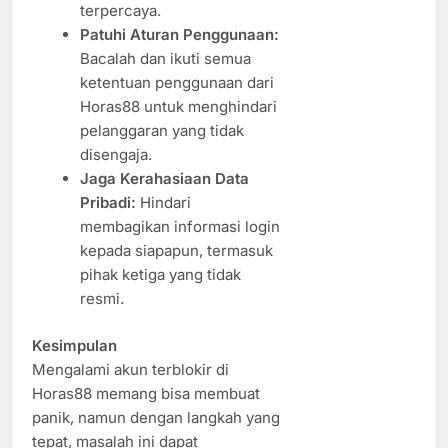
terpercaya.
Patuhi Aturan Penggunaan:
Bacalah dan ikuti semua
ketentuan penggunaan dari
Horas88 untuk menghindari
pelanggaran yang tidak
disengaja.
Jaga Kerahasiaan Data
Pribadi:
Hindari
membagikan informasi login
kepada siapapun, termasuk
pihak ketiga yang tidak
resmi.
Kesimpulan
Mengalami akun terblokir di
Horas88 memang bisa membuat
panik, namun dengan langkah yang
tepat, masalah ini dapat