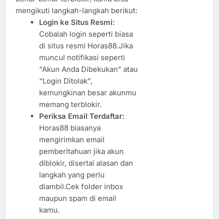
mengikuti langkah-langkah berikut:
Login ke Situs Resmi:
Cobalah login seperti biasa
di situs resmi Horas88.Jika
muncul notifikasi seperti
“Akun Anda Dibekukan” atau
“Login Ditolak”,
kemungkinan besar akunmu
memang terblokir.
Periksa Email Terdaftar:
Horas88 biasanya
mengirimkan email
pemberitahuan jika akun
diblokir, disertai alasan dan
langkah yang perlu
diambil.Cek folder inbox
maupun spam di email
kamu.