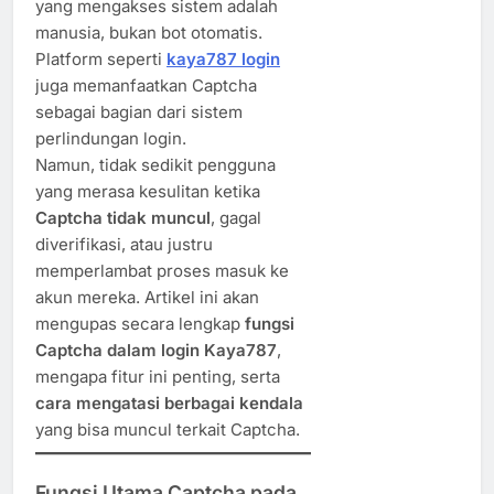
yang mengakses sistem adalah
manusia, bukan bot otomatis.
Platform seperti
kaya787 login
juga memanfaatkan Captcha
sebagai bagian dari sistem
perlindungan login.
Namun, tidak sedikit pengguna
yang merasa kesulitan ketika
Captcha tidak muncul
, gagal
diverifikasi, atau justru
memperlambat proses masuk ke
akun mereka. Artikel ini akan
mengupas secara lengkap
fungsi
Captcha dalam login Kaya787
,
mengapa fitur ini penting, serta
cara mengatasi berbagai kendala
yang bisa muncul terkait Captcha.
Fungsi Utama Captcha pada