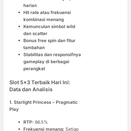
harian
Hit rate atau frekuensi
kombinasi menang
Kemunculan simbol wild
dan scatter
Bonus free spin dan fitur
tambahan
Stabilitas dan responsifnya
gameplay di berbagai
perangkat
Slot 5×3 Terbaik Hari Ini:
Data dan Analisis
1.
Starlight Princess – Pragmatic
Play
RTP:
96.5%
Frekuensi menang:
Setiap