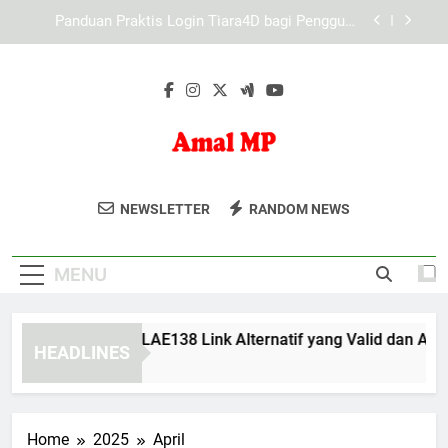
Skip
Gamer Generasi Baru dan Perangkat Teknologi
to
Masa Kini: Evolusi Cara Bermain di Era Digital
content
Peran Infrastruktur IT dalam Operasional
Lebah4D: Fondasi Stabilitas dan Keandalan
Sistem Digital
Cara Menemukan LAE138 Link Alternatif yang
Valid dan Aktif
Panduan Praktis Login Tiara4D bagi Pengguna
Baru Platform
Amal MP
Amal MP Menyediakan Layanan
Gamer Generasi Baru dan Perangkat Teknologi
NEWSLETTER
RANDOM NEWS
Masa Kini: Evolusi Cara Bermain di Era Digital
Pembayaran Online Yang Aman Dan
Peran Infrastruktur IT dalam Operasional
Terpercaya Untuk Berbagai Kebutuhan
Lebah4D: Fondasi Stabilitas dan Keandalan
MENU
Sistem Digital
Transaksi Digital.
ra Menemukan LAE138 Link Alternatif yang Valid dan Aktif
HEADLINES
onths Ago
Home
2025
April