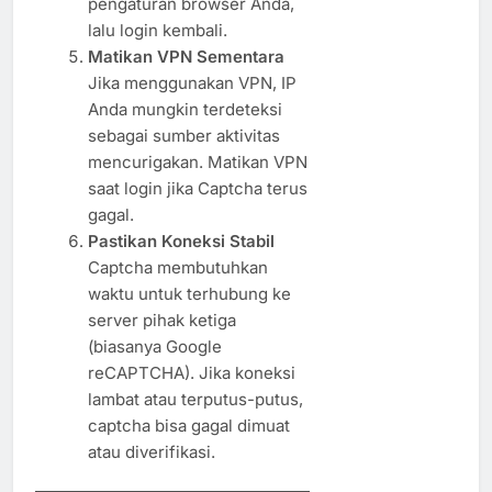
pengaturan browser Anda,
lalu login kembali.
Matikan VPN Sementara
Jika menggunakan VPN, IP
Anda mungkin terdeteksi
sebagai sumber aktivitas
mencurigakan. Matikan VPN
saat login jika Captcha terus
gagal.
Pastikan Koneksi Stabil
Captcha membutuhkan
waktu untuk terhubung ke
server pihak ketiga
(biasanya Google
reCAPTCHA). Jika koneksi
lambat atau terputus-putus,
captcha bisa gagal dimuat
atau diverifikasi.