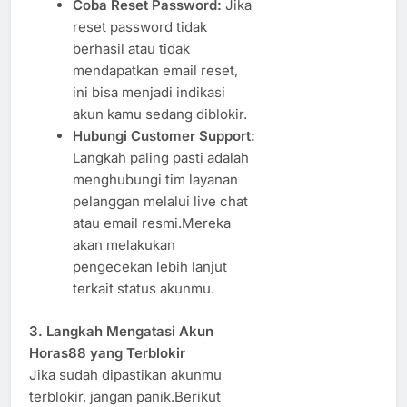
Coba Reset Password:
Jika
reset password tidak
berhasil atau tidak
mendapatkan email reset,
ini bisa menjadi indikasi
akun kamu sedang diblokir.
Hubungi Customer Support:
Langkah paling pasti adalah
menghubungi tim layanan
pelanggan melalui live chat
atau email resmi.Mereka
akan melakukan
pengecekan lebih lanjut
terkait status akunmu.
3. Langkah Mengatasi Akun
Horas88 yang Terblokir
Jika sudah dipastikan akunmu
terblokir, jangan panik.Berikut