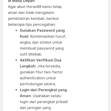
di Masa Depan
Agar akun Horas88 kamu tetap
aman dan tidak mengalami
pemblokiran kembali, berikut
beberapa tips pencegahan:
Gunakan Password yang
Kuat:
Kombinasikan huruf,
angka, dan simbol untuk
membuat password yang
sulit ditebak.
Aktifkan Verifikasi Dua
Langkah:
Jika tersedia,
gunakan fitur two-factor
authentication untuk
perlindungan ekstra.
Login dari Perangkat yang
Aman:
Usahakan selalu
login dari perangkat pribadi
dan jaringan yang