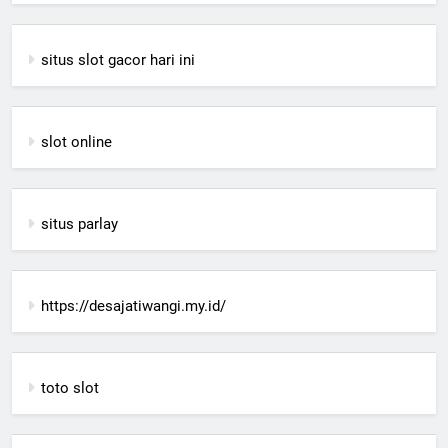
situs slot gacor hari ini
slot online
situs parlay
https://desajatiwangi.my.id/
toto slot