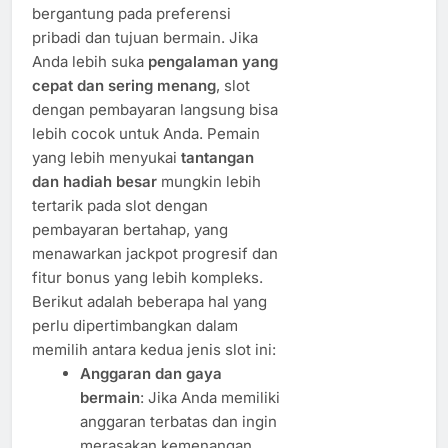
bergantung pada preferensi
pribadi dan tujuan bermain. Jika
Anda lebih suka
pengalaman yang
cepat dan sering menang
, slot
dengan pembayaran langsung bisa
lebih cocok untuk Anda. Pemain
yang lebih menyukai
tantangan
dan hadiah besar
mungkin lebih
tertarik pada slot dengan
pembayaran bertahap, yang
menawarkan jackpot progresif dan
fitur bonus yang lebih kompleks.
Berikut adalah beberapa hal yang
perlu dipertimbangkan dalam
memilih antara kedua jenis slot ini:
Anggaran dan gaya
bermain
: Jika Anda memiliki
anggaran terbatas dan ingin
merasakan kemenangan