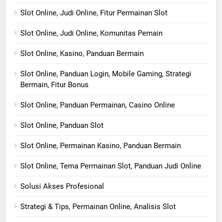
Slot Online, Judi Online, Fitur Permainan Slot
Slot Online, Judi Online, Komunitas Pemain
Slot Online, Kasino, Panduan Bermain
Slot Online, Panduan Login, Mobile Gaming, Strategi
Bermain, Fitur Bonus
Slot Online, Panduan Permainan, Casino Online
Slot Online, Panduan Slot
Slot Online, Permainan Kasino, Panduan Bermain
Slot Online, Tema Permainan Slot, Panduan Judi Online
Solusi Akses Profesional
Strategi & Tips, Permainan Online, Analisis Slot