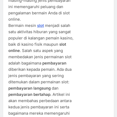
masing-masing jenis pembayaran
ini memengaruhi peluang dan
pengalaman bermain Anda di slot
online.
Bermain mesin
slot
menjadi salah
satu aktivitas hiburan yang sangat
populer di kalangan pemain kasino,
baik di kasino fisik maupun
slot
online
. Salah satu aspek yang
membedakan jenis permainan slot
adalah bagaimana
pembayaran
diberikan kepada pemain. Ada dua
jenis pembayaran yang sering
ditemukan dalam permainan slot:
pembayaran langsung
dan
pembayaran bertahap
. Artikel ini
akan membahas perbedaan antara
kedua jenis pembayaran ini serta
bagaimana mereka memengaruhi