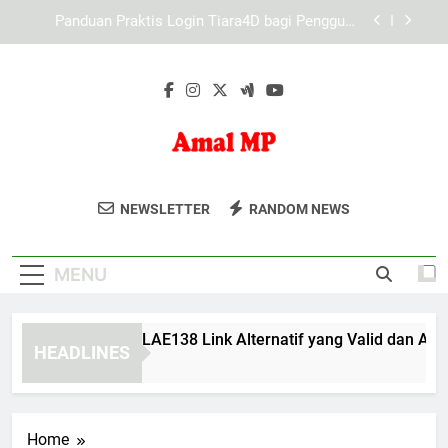
Skip
Gamer Generasi Baru dan Perangkat Teknologi
to
Masa Kini: Evolusi Cara Bermain di Era Digital
content
Peran Infrastruktur IT dalam Operasional
Lebah4D: Fondasi Stabilitas dan Keandalan
Sistem Digital
Cara Menemukan LAE138 Link Alternatif yang
Valid dan Aktif
Panduan Praktis Login Tiara4D bagi Pengguna
Baru Platform
Amal MP
Amal MP Menyediakan Layanan
Gamer Generasi Baru dan Perangkat Teknologi
NEWSLETTER
RANDOM NEWS
Masa Kini: Evolusi Cara Bermain di Era Digital
Pembayaran Online Yang Aman Dan
Peran Infrastruktur IT dalam Operasional
Terpercaya Untuk Berbagai Kebutuhan
Lebah4D: Fondasi Stabilitas dan Keandalan
MENU
Sistem Digital
Transaksi Digital.
ra Menemukan LAE138 Link Alternatif yang Valid dan Aktif
HEADLINES
onths Ago
Home