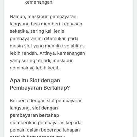
kemenangan.
Namun, meskipun pembayaran
langsung bisa memberi kepuasan
seketika, sering kali jenis
pembayaran ini ditemukan pada
mesin slot yang memiliki volatilitas
lebih rendah. Artinya, kemenangan
yang sering terjadi, meskipun
nominalnya lebih kecil.
Apa Itu Slot dengan
Pembayaran Bertahap?
Berbeda dengan slot pembayaran
langsung,
slot dengan
pembayaran bertahap
memberikan pembayaran kepada
pemain dalam beberapa tahapan