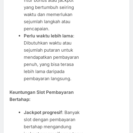
fitur bonus atau jackpot
yang bertumbuh seiring
waktu dan memerlukan
sejumlah langkah atau
pencapaian.
Perlu waktu lebih lama
:
Dibutuhkan waktu atau
sejumlah putaran untuk
mendapatkan pembayaran
penuh, yang bisa terasa
lebih lama daripada
pembayaran langsung.
Keuntungan Slot Pembayaran
Bertahap:
Jackpot progresif
: Banyak
slot dengan pembayaran
bertahap mengandung