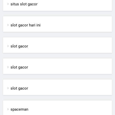
situs slot gacor
slot gacor hari ini
slot gacor
slot gacor
slot gacor
spaceman