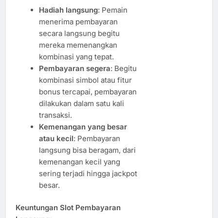
Hadiah langsung
: Pemain
menerima pembayaran
secara langsung begitu
mereka memenangkan
kombinasi yang tepat.
Pembayaran segera
: Begitu
kombinasi simbol atau fitur
bonus tercapai, pembayaran
dilakukan dalam satu kali
transaksi.
Kemenangan yang besar
atau kecil
: Pembayaran
langsung bisa beragam, dari
kemenangan kecil yang
sering terjadi hingga jackpot
besar.
Keuntungan Slot Pembayaran