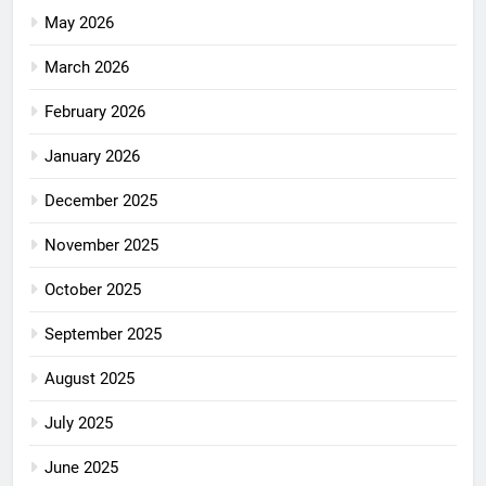
May 2026
March 2026
February 2026
January 2026
December 2025
November 2025
October 2025
September 2025
August 2025
July 2025
June 2025