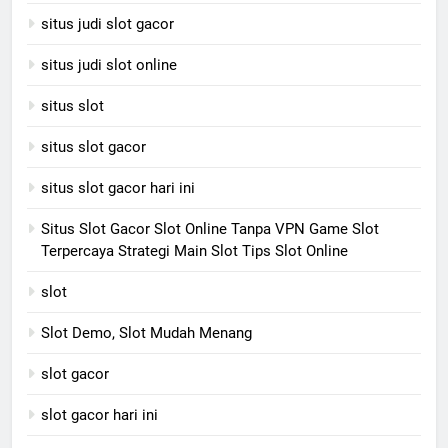
situs judi slot gacor
situs judi slot online
situs slot
situs slot gacor
situs slot gacor hari ini
Situs Slot Gacor Slot Online Tanpa VPN Game Slot
Terpercaya Strategi Main Slot Tips Slot Online
slot
Slot Demo, Slot Mudah Menang
slot gacor
slot gacor hari ini