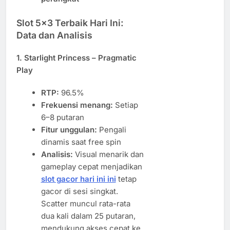
Slot 5×3 Terbaik Hari Ini:
Data dan Analisis
1.
Starlight Princess – Pragmatic
Play
RTP:
96.5%
Frekuensi menang:
Setiap
6–8 putaran
Fitur unggulan:
Pengali
dinamis saat free spin
Analisis:
Visual menarik dan
gameplay cepat menjadikan
slot gacor hari ini ini
tetap
gacor di sesi singkat.
Scatter muncul rata-rata
dua kali dalam 25 putaran,
mendukung akses cepat ke