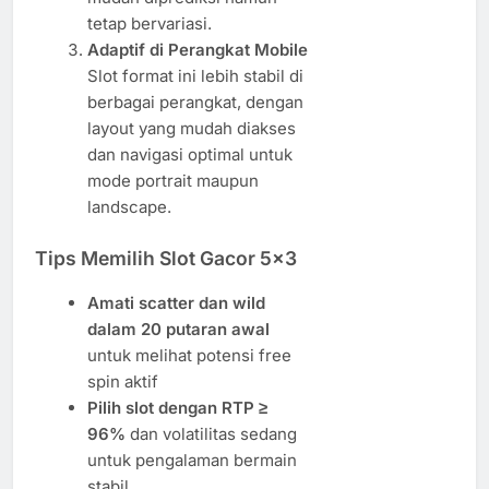
tetap bervariasi.
Adaptif di Perangkat Mobile
Slot format ini lebih stabil di
berbagai perangkat, dengan
layout yang mudah diakses
dan navigasi optimal untuk
mode portrait maupun
landscape.
Tips Memilih Slot Gacor 5×3
Amati scatter dan wild
dalam 20 putaran awal
untuk melihat potensi free
spin aktif
Pilih slot dengan RTP ≥
96%
dan volatilitas sedang
untuk pengalaman bermain
stabil