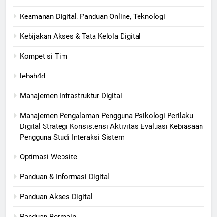
Keamanan Digital, Panduan Online, Teknologi
Kebijakan Akses & Tata Kelola Digital
Kompetisi Tim
lebah4d
Manajemen Infrastruktur Digital
Manajemen Pengalaman Pengguna Psikologi Perilaku
Digital Strategi Konsistensi Aktivitas Evaluasi Kebiasaan
Pengguna Studi Interaksi Sistem
Optimasi Website
Panduan & Informasi Digital
Panduan Akses Digital
Panduan Bermain