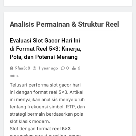
Analisis Permainan & Struktur Reel
Evaluasi Slot Gacor Hari Ini
di Format Reel 5×3: Kinerja,
Pola, dan Potensi Menang
9faa3c8
1 year ago
0
6
mins
Telusuri performa slot gacor hari
ini dengan format reel 5×3. Artikel
ini menyajikan analisis menyeluruh
tentang frekuensi simbol, RTP, dan
strategi bermain berdasarkan pola
slot klasik modern.
Slot dengan format
reel 5×3
merupakan struktur paling umum