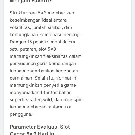
Menjadi Favorit?
Struktur reel 5×3 memberikan
keseimbangan ideal antara
volatilitas, jumlah simbol, dan
kemungkinan kombinasi menang.
Dengan 15 posisi simbol dalam
satu putaran, slot 5×3
memungkinkan fleksibilitas dalam
penyusunan garis kemenangan
tanpa mengorbankan kecepatan
permainan. Selain itu, format ini
memungkinkan penyedia game
menyematkan fitur tambahan
seperti scatter, wild, dan free spin
tanpa membebani antarmuka
pengguna.
Parameter Evaluasi Slot
Gacor 5×3 Hari Ini