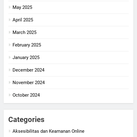
May 2025
April 2025
March 2025
February 2025
January 2025
December 2024
November 2024
October 2024
Categories
Aksesibilitas dan Keamanan Online