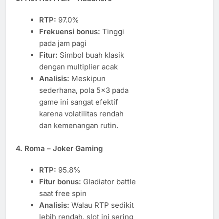
RTP:
97.0%
Frekuensi bonus:
Tinggi
pada jam pagi
Fitur:
Simbol buah klasik
dengan multiplier acak
Analisis:
Meskipun
sederhana, pola 5×3 pada
game ini sangat efektif
karena volatilitas rendah
dan kemenangan rutin.
4.
Roma – Joker Gaming
RTP:
95.8%
Fitur bonus:
Gladiator battle
saat free spin
Analisis:
Walau RTP sedikit
lebih rendah, slot ini sering