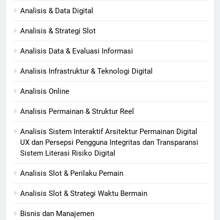
Analisis & Data Digital
Analisis & Strategi Slot
Analisis Data & Evaluasi Informasi
Analisis Infrastruktur & Teknologi Digital
Analisis Online
Analisis Permainan & Struktur Reel
Analisis Sistem Interaktif Arsitektur Permainan Digital
UX dan Persepsi Pengguna Integritas dan Transparansi
Sistem Literasi Risiko Digital
Analisis Slot & Perilaku Pemain
Analisis Slot & Strategi Waktu Bermain
Bisnis dan Manajemen