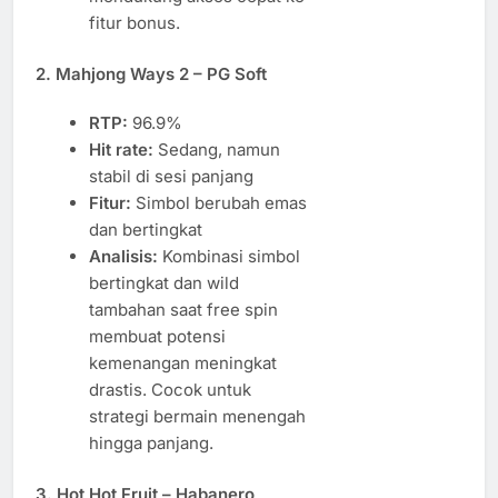
fitur bonus.
2.
Mahjong Ways 2 – PG Soft
RTP:
96.9%
Hit rate:
Sedang, namun
stabil di sesi panjang
Fitur:
Simbol berubah emas
dan bertingkat
Analisis:
Kombinasi simbol
bertingkat dan wild
tambahan saat free spin
membuat potensi
kemenangan meningkat
drastis. Cocok untuk
strategi bermain menengah
hingga panjang.
3.
Hot Hot Fruit – Habanero