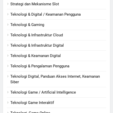
Strategi dan Mekanisme Slot
Teknologi & Digital / Keamanan Pengguna
Teknologi & Gaming
Teknologi & Infrastruktur Cloud
Teknologi & Infrastruktur Digital
Teknologi & Keamanan Digital
Teknologi & Pengalaman Pengguna
Teknologi Digital, Panduan Akses Internet, Keamanan
Siber
Teknologi Game / Artificial Intelligence
Teknologi Game Interaktif