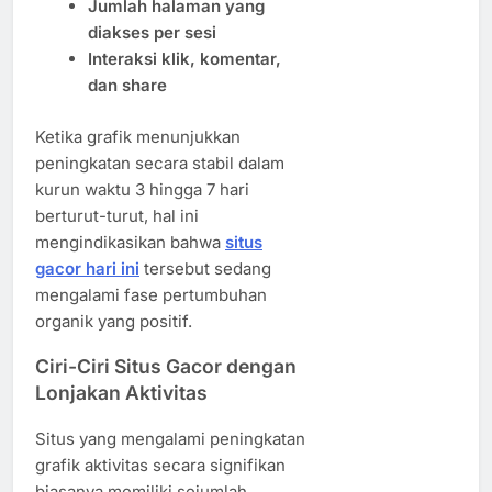
Jumlah halaman yang
diakses per sesi
Interaksi klik, komentar,
dan share
Ketika grafik menunjukkan
peningkatan secara stabil dalam
kurun waktu 3 hingga 7 hari
berturut-turut, hal ini
mengindikasikan bahwa
situs
gacor hari ini
tersebut sedang
mengalami fase pertumbuhan
organik yang positif.
Ciri-Ciri Situs Gacor dengan
Lonjakan Aktivitas
Situs yang mengalami peningkatan
grafik aktivitas secara signifikan
biasanya memiliki sejumlah