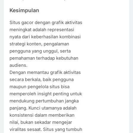
Kesimpulan
Situs gacor dengan grafik aktivitas
meningkat adalah representasi
nyata dari keberhasilan kombinasi
strategi konten, pengalaman
pengguna yang unggul, serta
pemahaman terhadap kebutuhan
audiens.
Dengan memantau grafik aktivitas
secara berkala, baik pengguna
maupun pengelola situs bisa
memperoleh insight penting untuk
mendukung pertumbuhan jangka
panjang. Kunci utamanya adalah
konsistensi dalam memberikan
nilai, bukan sekadar mengejar
viralitas sesaat. Situs yang tumbuh