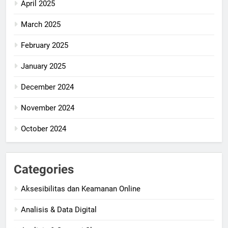
April 2025
March 2025
February 2025
January 2025
December 2024
November 2024
October 2024
Categories
Aksesibilitas dan Keamanan Online
Analisis & Data Digital