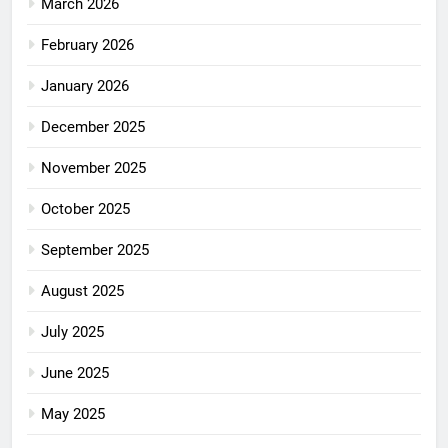
March 2026
February 2026
January 2026
December 2025
November 2025
October 2025
September 2025
August 2025
July 2025
June 2025
May 2025