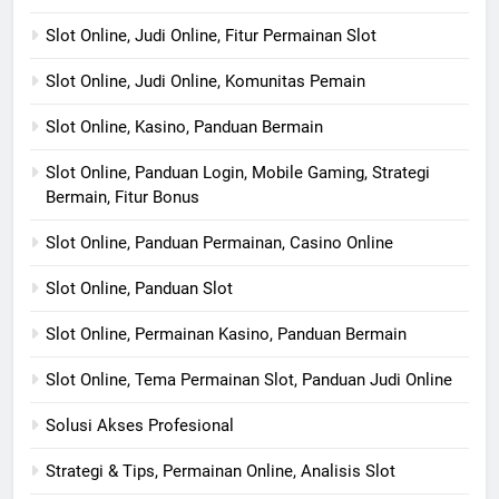
Slot Online, Judi Online, Fitur Permainan Slot
Slot Online, Judi Online, Komunitas Pemain
Slot Online, Kasino, Panduan Bermain
Slot Online, Panduan Login, Mobile Gaming, Strategi
Bermain, Fitur Bonus
Slot Online, Panduan Permainan, Casino Online
Slot Online, Panduan Slot
Slot Online, Permainan Kasino, Panduan Bermain
Slot Online, Tema Permainan Slot, Panduan Judi Online
Solusi Akses Profesional
Strategi & Tips, Permainan Online, Analisis Slot