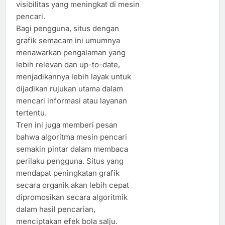
visibilitas yang meningkat di mesin
pencari.
Bagi pengguna, situs dengan
grafik semacam ini umumnya
menawarkan pengalaman yang
lebih relevan dan up-to-date,
menjadikannya lebih layak untuk
dijadikan rujukan utama dalam
mencari informasi atau layanan
tertentu.
Tren ini juga memberi pesan
bahwa algoritma mesin pencari
semakin pintar dalam membaca
perilaku pengguna. Situs yang
mendapat peningkatan grafik
secara organik akan lebih cepat
dipromosikan secara algoritmik
dalam hasil pencarian,
menciptakan efek bola salju.