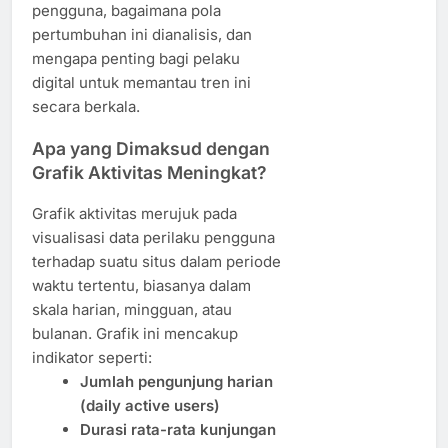
pengguna, bagaimana pola
pertumbuhan ini dianalisis, dan
mengapa penting bagi pelaku
digital untuk memantau tren ini
secara berkala.
Apa yang Dimaksud dengan
Grafik Aktivitas Meningkat?
Grafik aktivitas merujuk pada
visualisasi data perilaku pengguna
terhadap suatu situs dalam periode
waktu tertentu, biasanya dalam
skala harian, mingguan, atau
bulanan. Grafik ini mencakup
indikator seperti:
Jumlah pengunjung harian
(daily active users)
Durasi rata-rata kunjungan