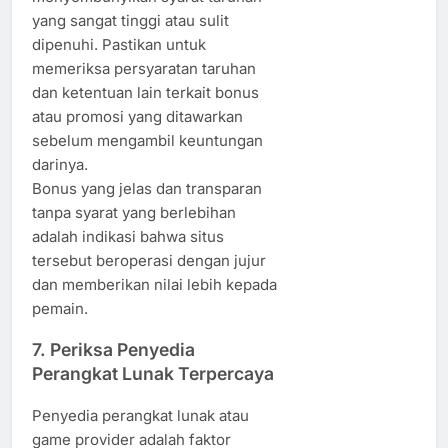
yang sangat tinggi atau sulit
dipenuhi. Pastikan untuk
memeriksa persyaratan taruhan
dan ketentuan lain terkait bonus
atau promosi yang ditawarkan
sebelum mengambil keuntungan
darinya.
Bonus yang jelas dan transparan
tanpa syarat yang berlebihan
adalah indikasi bahwa situs
tersebut beroperasi dengan jujur
dan memberikan nilai lebih kepada
pemain.
7.
Periksa Penyedia
Perangkat Lunak Terpercaya
Penyedia perangkat lunak atau
game provider adalah faktor