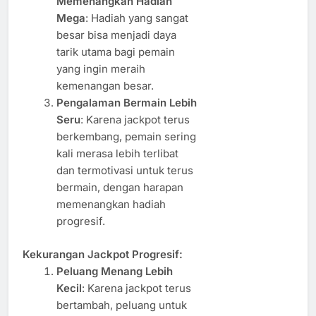
Memenangkan Hadiah
Mega
: Hadiah yang sangat
besar bisa menjadi daya
tarik utama bagi pemain
yang ingin meraih
kemenangan besar.
Pengalaman Bermain Lebih
Seru
: Karena jackpot terus
berkembang, pemain sering
kali merasa lebih terlibat
dan termotivasi untuk terus
bermain, dengan harapan
memenangkan hadiah
progresif.
Kekurangan Jackpot Progresif:
Peluang Menang Lebih
Kecil
: Karena jackpot terus
bertambah, peluang untuk