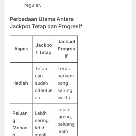
reguler.
Perbedaan Utama Antara
Jackpot Tetap dan Progresif
Jackpot
Jackpo
Aspek
Progres
t Tetap
if
Tetap
Terus
dan
berkem
Hadiah
sudah
bang
ditentuk
seiring
an
waktu
Lebih
Peluan
Lebih
jarang,
g
sering,
peluang
Menan
lebih
lebih
g
stabil