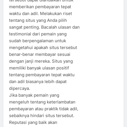
memberikan pembayaran tepat
waktu dan adil. Melakukan riset
tentang situs yang Anda pilih
sangat penting. Bacalah ulasan dan
testimonial dari pemain yang
sudah berpengalaman untuk
mengetahui apakah situs tersebut
benar-benar membayar sesuai
dengan janji mereka. Situs yang
memiliki banyak ulasan positif
tentang pembayaran tepat waktu
dan adil biasanya lebih dapat
dipercaya.
Jika banyak pemain yang
mengeluh tentang keterlambatan
pembayaran atau praktik tidak adil,
sebaiknya hindari situs tersebut.
Reputasi yang baik akan