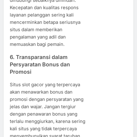
dihubungi sebaiknya dihindari.
Kecepatan dan kualitas respons
layanan pelanggan sering kali
mencerminkan betapa seriusnya
situs dalam memberikan
pengalaman yang adil dan
memuaskan bagi pemain.
6.
Transparansi dalam
Persyaratan Bonus dan
Promosi
Situs slot gacor yang terpercaya
akan menawarkan bonus dan
promosi dengan persyaratan yang
jelas dan wajar. Jangan tergiur
dengan penawaran bonus yang
terlalu menggiurkan, karena sering
kali situs yang tidak terpercaya
menyembunyikan syarat taruhan