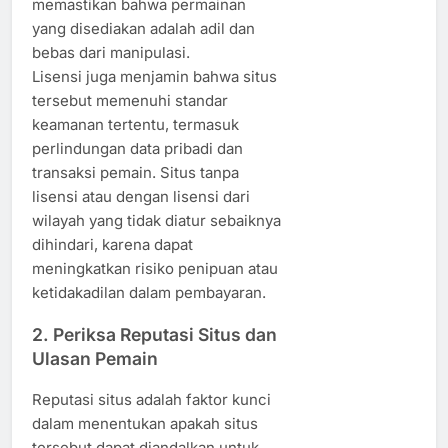
memastikan bahwa permainan
yang disediakan adalah adil dan
bebas dari manipulasi.
Lisensi juga menjamin bahwa situs
tersebut memenuhi standar
keamanan tertentu, termasuk
perlindungan data pribadi dan
transaksi pemain. Situs tanpa
lisensi atau dengan lisensi dari
wilayah yang tidak diatur sebaiknya
dihindari, karena dapat
meningkatkan risiko penipuan atau
ketidakadilan dalam pembayaran.
2.
Periksa Reputasi Situs dan
Ulasan Pemain
Reputasi situs adalah faktor kunci
dalam menentukan apakah situs
tersebut dapat diandalkan untuk