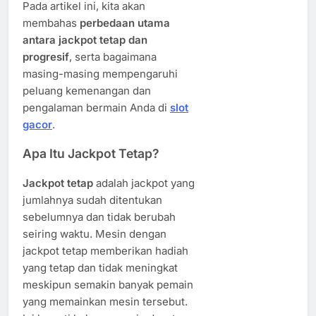
Pada artikel ini, kita akan
membahas
perbedaan utama
antara jackpot tetap dan
progresif
, serta bagaimana
masing-masing mempengaruhi
peluang kemenangan dan
pengalaman bermain Anda di
slot
gacor
.
Apa Itu Jackpot Tetap?
Jackpot tetap
adalah jackpot yang
jumlahnya sudah ditentukan
sebelumnya dan tidak berubah
seiring waktu. Mesin dengan
jackpot tetap memberikan hadiah
yang tetap dan tidak meningkat
meskipun semakin banyak pemain
yang memainkan mesin tersebut.