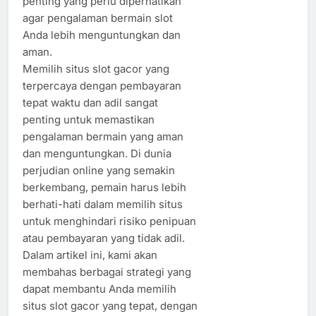
penting yang perlu diperhatikan
agar pengalaman bermain slot
Anda lebih menguntungkan dan
aman.
Memilih situs slot gacor yang
terpercaya dengan pembayaran
tepat waktu dan adil sangat
penting untuk memastikan
pengalaman bermain yang aman
dan menguntungkan. Di dunia
perjudian online yang semakin
berkembang, pemain harus lebih
berhati-hati dalam memilih situs
untuk menghindari risiko penipuan
atau pembayaran yang tidak adil.
Dalam artikel ini, kami akan
membahas berbagai strategi yang
dapat membantu Anda memilih
situs slot gacor yang tepat, dengan