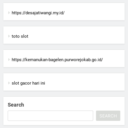
https://desajatiwangi.my.id/
toto slot
https://kemanukan-bagelen.purworejokab.go.id/
slot gacor hari ini
Search
SEARCH