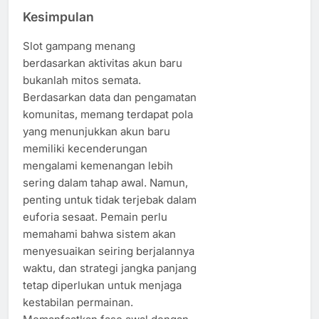
Kesimpulan
Slot gampang menang
berdasarkan aktivitas akun baru
bukanlah mitos semata.
Berdasarkan data dan pengamatan
komunitas, memang terdapat pola
yang menunjukkan akun baru
memiliki kecenderungan
mengalami kemenangan lebih
sering dalam tahap awal. Namun,
penting untuk tidak terjebak dalam
euforia sesaat. Pemain perlu
memahami bahwa sistem akan
menyesuaikan seiring berjalannya
waktu, dan strategi jangka panjang
tetap diperlukan untuk menjaga
kestabilan permainan.