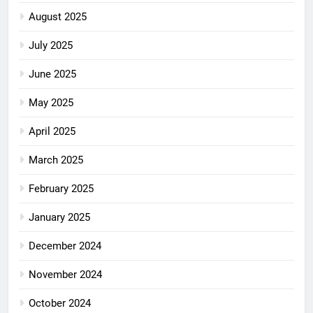
August 2025
July 2025
June 2025
May 2025
April 2025
March 2025
February 2025
January 2025
December 2024
November 2024
October 2024