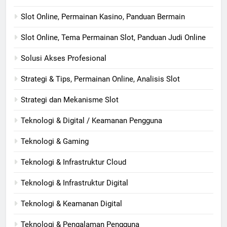
Slot Online, Permainan Kasino, Panduan Bermain
Slot Online, Tema Permainan Slot, Panduan Judi Online
Solusi Akses Profesional
Strategi & Tips, Permainan Online, Analisis Slot
Strategi dan Mekanisme Slot
Teknologi & Digital / Keamanan Pengguna
Teknologi & Gaming
Teknologi & Infrastruktur Cloud
Teknologi & Infrastruktur Digital
Teknologi & Keamanan Digital
Teknologi & Pengalaman Pengguna