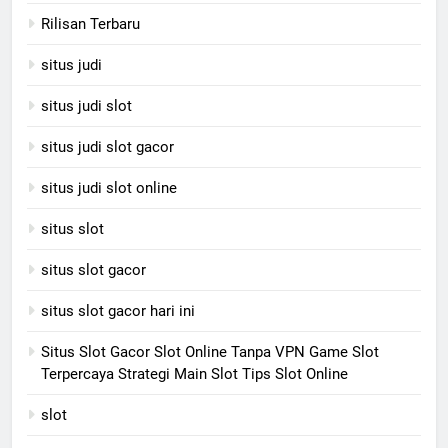
Rilisan Terbaru
situs judi
situs judi slot
situs judi slot gacor
situs judi slot online
situs slot
situs slot gacor
situs slot gacor hari ini
Situs Slot Gacor Slot Online Tanpa VPN Game Slot
Terpercaya Strategi Main Slot Tips Slot Online
slot