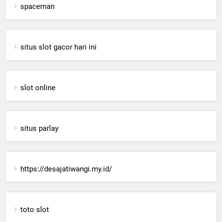
spaceman
situs slot gacor hari ini
slot online
situs parlay
https://desajatiwangi.my.id/
toto slot