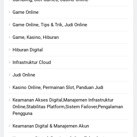
Game Online
Game Online, Tips & Trik, Judi Online
Game, Kasino, Hiburan
Hiburan Digital
Infrastruktur Cloud
Judi Online
Kasino Online, Permainan Slot, Panduan Judi
Keamanan Akses Digital,Manajemen Infrastruktur
Online,Stabilitas Platform,Sistem Failover,Pengalaman
Pengguna
Keamanan Digital & Manajemen Akun