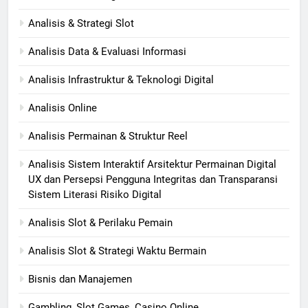
Analisis & Strategi Slot
Analisis Data & Evaluasi Informasi
Analisis Infrastruktur & Teknologi Digital
Analisis Online
Analisis Permainan & Struktur Reel
Analisis Sistem Interaktif Arsitektur Permainan Digital
UX dan Persepsi Pengguna Integritas dan Transparansi
Sistem Literasi Risiko Digital
Analisis Slot & Perilaku Pemain
Analisis Slot & Strategi Waktu Bermain
Bisnis dan Manajemen
Gambling, Slot Games, Casino Online