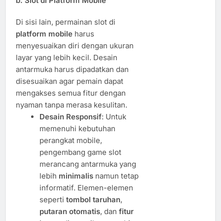
b. Slot di Platform Mobile
Di sisi lain, permainan slot di
platform mobile
harus
menyesuaikan diri dengan ukuran
layar yang lebih kecil. Desain
antarmuka harus dipadatkan dan
disesuaikan agar pemain dapat
mengakses semua fitur dengan
nyaman tanpa merasa kesulitan.
Desain Responsif
: Untuk
memenuhi kebutuhan
perangkat mobile,
pengembang game slot
merancang antarmuka yang
lebih
minimalis
namun tetap
informatif. Elemen-elemen
seperti
tombol taruhan
,
putaran otomatis
, dan
fitur