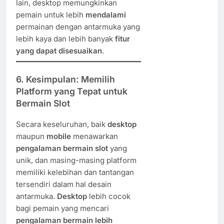
lain, desktop memungkinkan
pemain untuk lebih
mendalami
permainan dengan antarmuka yang
lebih kaya dan lebih banyak
fitur
yang dapat disesuaikan
.
6.
Kesimpulan: Memilih
Platform yang Tepat untuk
Bermain Slot
Secara keseluruhan, baik
desktop
maupun
mobile
menawarkan
pengalaman bermain slot
yang
unik, dan masing-masing platform
memiliki kelebihan dan tantangan
tersendiri dalam hal desain
antarmuka.
Desktop
lebih cocok
bagi pemain yang mencari
pengalaman bermain lebih