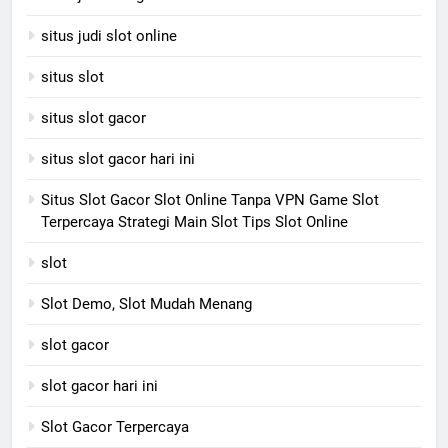
situs judi slot online
situs slot
situs slot gacor
situs slot gacor hari ini
Situs Slot Gacor Slot Online Tanpa VPN Game Slot
Terpercaya Strategi Main Slot Tips Slot Online
slot
Slot Demo, Slot Mudah Menang
slot gacor
slot gacor hari ini
Slot Gacor Terpercaya