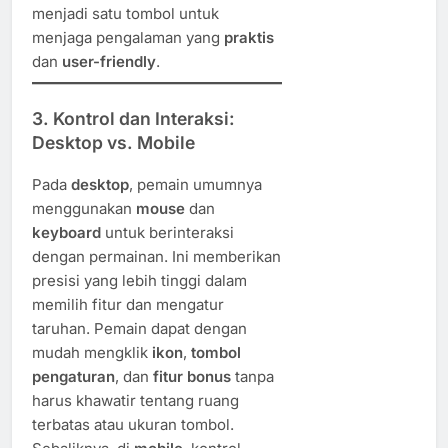
menjadi satu tombol untuk
menjaga pengalaman yang
praktis
dan
user-friendly
.
3.
Kontrol dan Interaksi:
Desktop vs. Mobile
Pada
desktop
, pemain umumnya
menggunakan
mouse
dan
keyboard
untuk berinteraksi
dengan permainan. Ini memberikan
presisi yang lebih tinggi dalam
memilih fitur dan mengatur
taruhan. Pemain dapat dengan
mudah mengklik
ikon
,
tombol
pengaturan
, dan
fitur bonus
tanpa
harus khawatir tentang ruang
terbatas atau ukuran tombol.