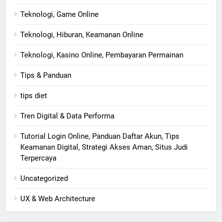
Teknologi, Game Online
Teknologi, Hiburan, Keamanan Online
Teknologi, Kasino Online, Pembayaran Permainan
Tips & Panduan
tips diet
Tren Digital & Data Performa
Tutorial Login Online, Panduan Daftar Akun, Tips
Keamanan Digital, Strategi Akses Aman, Situs Judi
Terpercaya
Uncategorized
UX & Web Architecture