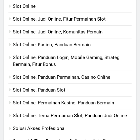
Slot Online
Slot Online, Judi Online, Fitur Permainan Slot
Slot Online, Judi Online, Komunitas Pemain
Slot Online, Kasino, Panduan Bermain
Slot Online, Panduan Login, Mobile Gaming, Strategi
Bermain, Fitur Bonus
Slot Online, Panduan Permainan, Casino Online
Slot Online, Panduan Slot
Slot Online, Permainan Kasino, Panduan Bermain
Slot Online, Tema Permainan Slot, Panduan Judi Online
Solusi Akses Profesional