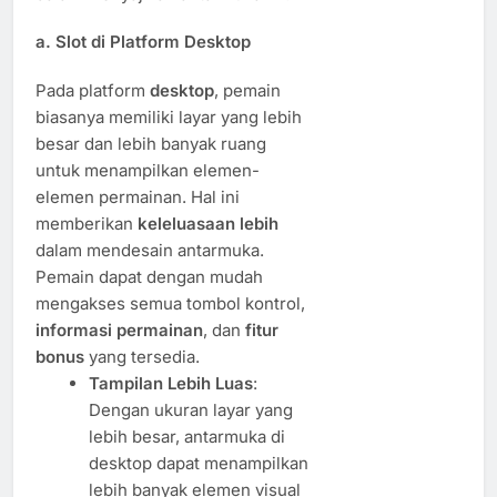
a. Slot di Platform Desktop
Pada platform
desktop
, pemain
biasanya memiliki layar yang lebih
besar dan lebih banyak ruang
untuk menampilkan elemen-
elemen permainan. Hal ini
memberikan
keleluasaan lebih
dalam mendesain antarmuka.
Pemain dapat dengan mudah
mengakses semua tombol kontrol,
informasi permainan
, dan
fitur
bonus
yang tersedia.
Tampilan Lebih Luas
:
Dengan ukuran layar yang
lebih besar, antarmuka di
desktop dapat menampilkan
lebih banyak elemen visual