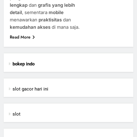
lengkap
dan
grafis yang lebih
detail
, sementara
mobile
menawarkan
praktisitas
dan
kemudahan akses
di mana saja.
Read More
bokep indo
slot gacor hari ini
slot