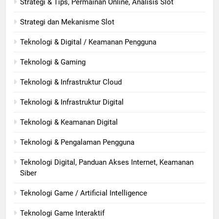
Strategi & Tips, Permainan Online, Analisis Slot
Strategi dan Mekanisme Slot
Teknologi & Digital / Keamanan Pengguna
Teknologi & Gaming
Teknologi & Infrastruktur Cloud
Teknologi & Infrastruktur Digital
Teknologi & Keamanan Digital
Teknologi & Pengalaman Pengguna
Teknologi Digital, Panduan Akses Internet, Keamanan
Siber
Teknologi Game / Artificial Intelligence
Teknologi Game Interaktif