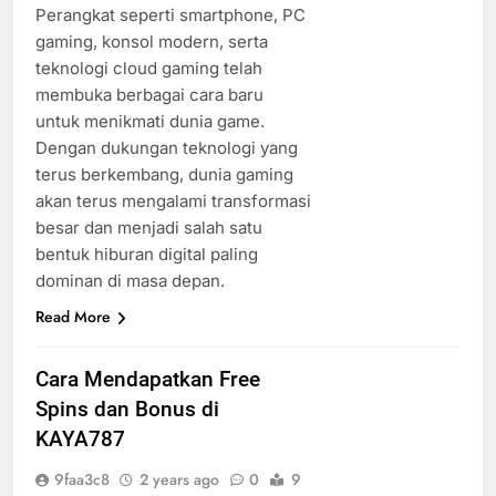
Perangkat seperti smartphone, PC
gaming, konsol modern, serta
teknologi cloud gaming telah
membuka berbagai cara baru
untuk menikmati dunia game.
Dengan dukungan teknologi yang
terus berkembang, dunia gaming
akan terus mengalami transformasi
besar dan menjadi salah satu
bentuk hiburan digital paling
dominan di masa depan.
Read More
Cara Mendapatkan Free
Spins dan Bonus di
KAYA787
9faa3c8
2 years ago
0
9