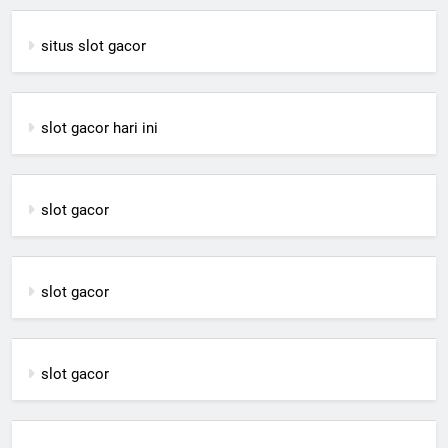
situs slot gacor
slot gacor hari ini
slot gacor
slot gacor
slot gacor