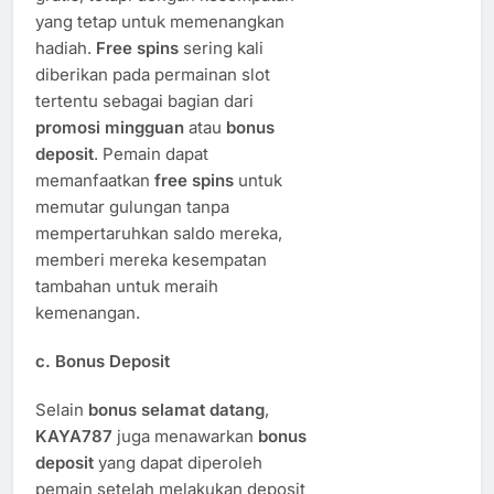
yang tetap untuk memenangkan
hadiah.
Free spins
sering kali
diberikan pada permainan slot
tertentu sebagai bagian dari
promosi mingguan
atau
bonus
deposit
. Pemain dapat
memanfaatkan
free spins
untuk
memutar gulungan tanpa
mempertaruhkan saldo mereka,
memberi mereka kesempatan
tambahan untuk meraih
kemenangan.
c. Bonus Deposit
Selain
bonus selamat datang
,
KAYA787
juga menawarkan
bonus
deposit
yang dapat diperoleh
pemain setelah melakukan deposit