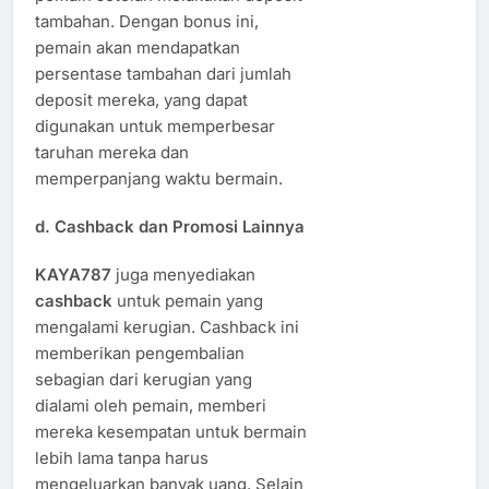
tambahan. Dengan bonus ini,
pemain akan mendapatkan
persentase tambahan dari jumlah
deposit mereka, yang dapat
digunakan untuk memperbesar
taruhan mereka dan
memperpanjang waktu bermain.
d. Cashback dan Promosi Lainnya
KAYA787
juga menyediakan
cashback
untuk pemain yang
mengalami kerugian. Cashback ini
memberikan pengembalian
sebagian dari kerugian yang
dialami oleh pemain, memberi
mereka kesempatan untuk bermain
lebih lama tanpa harus
mengeluarkan banyak uang. Selain