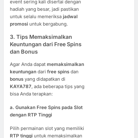
event sering kali disertai dengan
hadiah yang besar, jadi pastikan
untuk selalu memeriksa
jadwal
promosi
untuk bergabung.
3.
Tips Memaksimalkan
Keuntungan dari Free Spins
dan Bonus
Agar Anda dapat
memaksimalkan
keuntungan
dari
free spins
dan
bonus
yang didapatkan di
KAYA787
, ada beberapa tips yang
bisa Anda terapkan:
a. Gunakan Free Spins pada Slot
dengan RTP Tinggi
Pilih permainan slot yang memiliki
RTP tinggi
untuk memaksimalkan