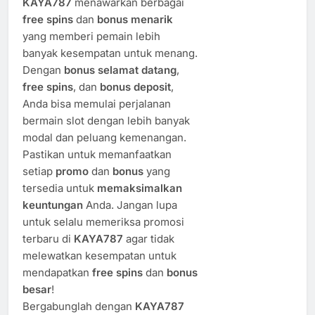
KAYA787
menawarkan berbagai
free spins
dan
bonus menarik
yang memberi pemain lebih
banyak kesempatan untuk menang.
Dengan
bonus selamat datang
,
free spins
, dan
bonus deposit
,
Anda bisa memulai perjalanan
bermain slot dengan lebih banyak
modal dan peluang kemenangan.
Pastikan untuk memanfaatkan
setiap
promo
dan
bonus
yang
tersedia untuk
memaksimalkan
keuntungan
Anda. Jangan lupa
untuk selalu memeriksa promosi
terbaru di
KAYA787
agar tidak
melewatkan kesempatan untuk
mendapatkan
free spins
dan
bonus
besar
!
Bergabunglah dengan
KAYA787