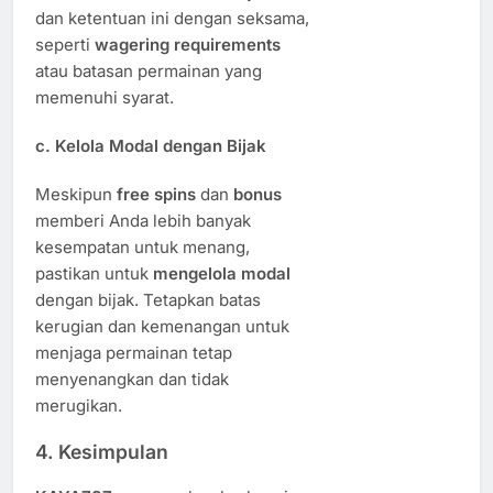
dan ketentuan ini dengan seksama,
seperti
wagering requirements
atau batasan permainan yang
memenuhi syarat.
c. Kelola Modal dengan Bijak
Meskipun
free spins
dan
bonus
memberi Anda lebih banyak
kesempatan untuk menang,
pastikan untuk
mengelola modal
dengan bijak. Tetapkan batas
kerugian dan kemenangan untuk
menjaga permainan tetap
menyenangkan dan tidak
merugikan.
4.
Kesimpulan