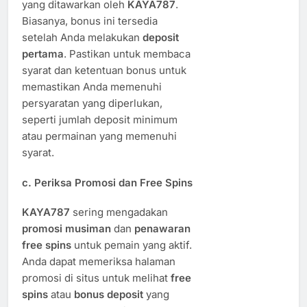
yang ditawarkan oleh
KAYA787
.
Biasanya, bonus ini tersedia
setelah Anda melakukan
deposit
pertama
. Pastikan untuk membaca
syarat dan ketentuan bonus untuk
memastikan Anda memenuhi
persyaratan yang diperlukan,
seperti jumlah deposit minimum
atau permainan yang memenuhi
syarat.
c. Periksa Promosi dan Free Spins
KAYA787
sering mengadakan
promosi musiman
dan
penawaran
free spins
untuk pemain yang aktif.
Anda dapat memeriksa halaman
promosi di situs untuk melihat
free
spins
atau
bonus deposit
yang