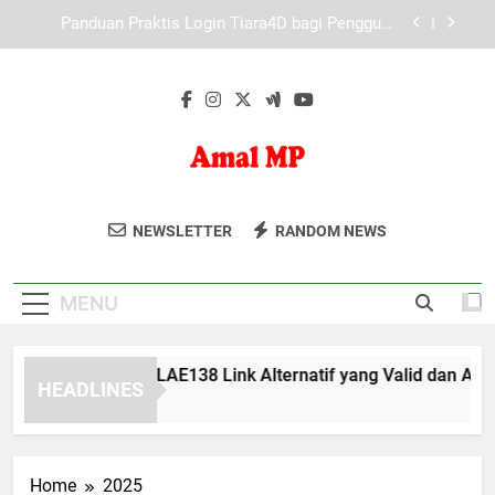
Skip
Gamer Generasi Baru dan Perangkat Teknologi
to
Masa Kini: Evolusi Cara Bermain di Era Digital
content
Peran Infrastruktur IT dalam Operasional
Lebah4D: Fondasi Stabilitas dan Keandalan
Sistem Digital
Cara Menemukan LAE138 Link Alternatif yang
Valid dan Aktif
Panduan Praktis Login Tiara4D bagi Pengguna
Baru Platform
Amal MP
Amal MP Menyediakan Layanan
Gamer Generasi Baru dan Perangkat Teknologi
NEWSLETTER
RANDOM NEWS
Masa Kini: Evolusi Cara Bermain di Era Digital
Pembayaran Online Yang Aman Dan
Peran Infrastruktur IT dalam Operasional
Terpercaya Untuk Berbagai Kebutuhan
Lebah4D: Fondasi Stabilitas dan Keandalan
MENU
Sistem Digital
Transaksi Digital.
ra Menemukan LAE138 Link Alternatif yang Valid dan Aktif
HEADLINES
onths Ago
Home
2025