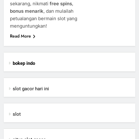
sekarang, nikmati
free spins
,
bonus menarik
, dan mulailah
petualangan bermain slot yang
menguntungkan!
Read More
bokep indo
slot gacor hari ini
slot