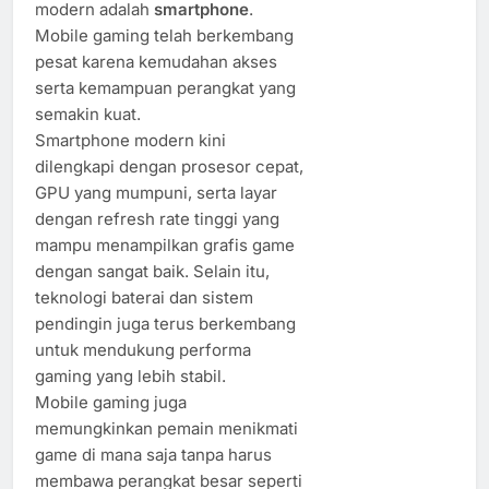
modern adalah
smartphone
.
Mobile gaming telah berkembang
pesat karena kemudahan akses
serta kemampuan perangkat yang
semakin kuat.
Smartphone modern kini
dilengkapi dengan prosesor cepat,
GPU yang mumpuni, serta layar
dengan refresh rate tinggi yang
mampu menampilkan grafis game
dengan sangat baik. Selain itu,
teknologi baterai dan sistem
pendingin juga terus berkembang
untuk mendukung performa
gaming yang lebih stabil.
Mobile gaming juga
memungkinkan pemain menikmati
game di mana saja tanpa harus
membawa perangkat besar seperti