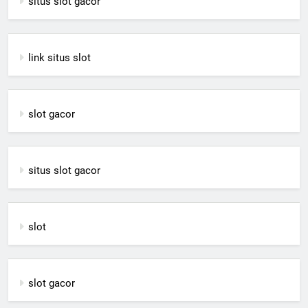
situs slot gacor
link situs slot
slot gacor
situs slot gacor
slot
slot gacor