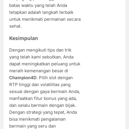
batas waktu yang telah Anda
tetapkan adalah langkah terbaik
untuk menikmati permainan secara
sehat.
Kesimpulan
Dengan mengikuti tips dan trik
yang telah kami sebutkan, Anda
dapat meningkatkan peluang untuk
meraih kemenangan besar di
Champion4D
. Pilih slot dengan
RTP tinggi dan volatilitas yang
sesuai dengan gaya bermain Anda,
manfaatkan fitur bonus yang ada,
dan selalu bermain dengan bijak.
Dengan strategi yang tepat, Anda
bisa menikmati pengalaman
bermain yang seru dan