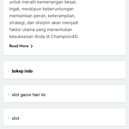
untuk meraih kemenangan besar.
Ingat, meskipun keberuntungan
memainkan peran, keterampilan,
strategi, dan disiplin akan menjadi
faktor utama yang menentukan
kesuksesan Anda di Champion4D.
Read More
bokep indo
slot gacor hari ini
slot