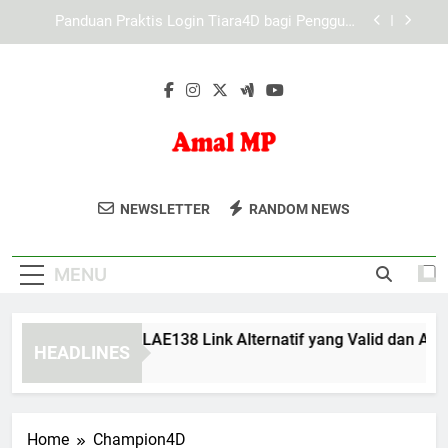
Skip
Gamer Generasi Baru dan Perangkat Teknologi
to
Masa Kini: Evolusi Cara Bermain di Era Digital
content
Peran Infrastruktur IT dalam Operasional
Lebah4D: Fondasi Stabilitas dan Keandalan
Sistem Digital
Cara Menemukan LAE138 Link Alternatif yang
Valid dan Aktif
Panduan Praktis Login Tiara4D bagi Pengguna
Baru Platform
Amal MP
Amal MP Menyediakan Layanan
Gamer Generasi Baru dan Perangkat Teknologi
NEWSLETTER
RANDOM NEWS
Masa Kini: Evolusi Cara Bermain di Era Digital
Pembayaran Online Yang Aman Dan
Peran Infrastruktur IT dalam Operasional
Terpercaya Untuk Berbagai Kebutuhan
Lebah4D: Fondasi Stabilitas dan Keandalan
MENU
Sistem Digital
Transaksi Digital.
ra Menemukan LAE138 Link Alternatif yang Valid dan Aktif
HEADLINES
onths Ago
Home
Champion4D