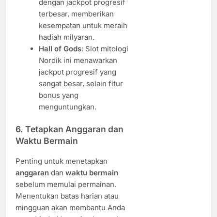
dengan jackpot progresif
terbesar, memberikan
kesempatan untuk meraih
hadiah milyaran.
Hall of Gods
: Slot mitologi
Nordik ini menawarkan
jackpot progresif yang
sangat besar, selain fitur
bonus yang
menguntungkan.
6.
Tetapkan Anggaran dan
Waktu Bermain
Penting untuk menetapkan
anggaran
dan
waktu bermain
sebelum memulai permainan.
Menentukan batas harian atau
mingguan akan membantu Anda