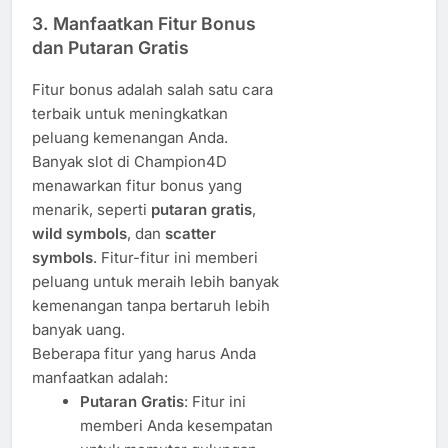
3.
Manfaatkan Fitur Bonus
dan Putaran Gratis
Fitur bonus adalah salah satu cara
terbaik untuk meningkatkan
peluang kemenangan Anda.
Banyak slot di Champion4D
menawarkan fitur bonus yang
menarik, seperti
putaran gratis
,
wild symbols
, dan
scatter
symbols
. Fitur-fitur ini memberi
peluang untuk meraih lebih banyak
kemenangan tanpa bertaruh lebih
banyak uang.
Beberapa fitur yang harus Anda
manfaatkan adalah:
Putaran Gratis
: Fitur ini
memberi Anda kesempatan