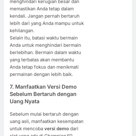
menghindari kerugian besar dan
memastikan Anda tetap dalam
kendali. Jangan pernah bertaruh
lebih dari yang Anda mampu untuk
kehilangan.
Selain itu, batasi waktu bermain
Anda untuk menghindari bermain
berlebihan. Bermain dalam waktu
yang terbatas akan membantu
Anda tetap fokus dan menikmati
permainan dengan lebih baik.
7.
Manfaatkan Versi Demo
Sebelum Bertaruh dengan
Uang Nyata
Sebelum mulai bertaruh dengan
uang asli, manfaatkan kesempatan
untuk mencoba
versi demo
dari
slot yang ada di Champion4D.