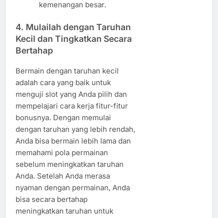
kemenangan besar.
4.
Mulailah dengan Taruhan
Kecil dan Tingkatkan Secara
Bertahap
Bermain dengan taruhan kecil
adalah cara yang baik untuk
menguji slot yang Anda pilih dan
mempelajari cara kerja fitur-fitur
bonusnya. Dengan memulai
dengan taruhan yang lebih rendah,
Anda bisa bermain lebih lama dan
memahami pola permainan
sebelum meningkatkan taruhan
Anda. Setelah Anda merasa
nyaman dengan permainan, Anda
bisa secara bertahap
meningkatkan taruhan untuk