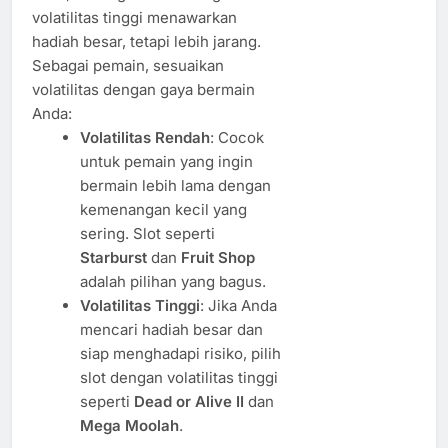
volatilitas tinggi menawarkan
hadiah besar, tetapi lebih jarang.
Sebagai pemain, sesuaikan
volatilitas dengan gaya bermain
Anda:
Volatilitas Rendah
: Cocok
untuk pemain yang ingin
bermain lebih lama dengan
kemenangan kecil yang
sering. Slot seperti
Starburst
dan
Fruit Shop
adalah pilihan yang bagus.
Volatilitas Tinggi
: Jika Anda
mencari hadiah besar dan
siap menghadapi risiko, pilih
slot dengan volatilitas tinggi
seperti
Dead or Alive II
dan
Mega Moolah
.