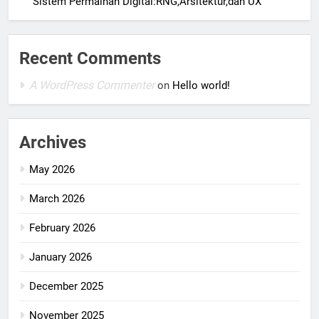
Sistem Permainan Digital:RNG,Arsitektur,dan UX
Recent Comments
A WordPress Commenter
on
Hello world!
Archives
May 2026
March 2026
February 2026
January 2026
December 2025
November 2025