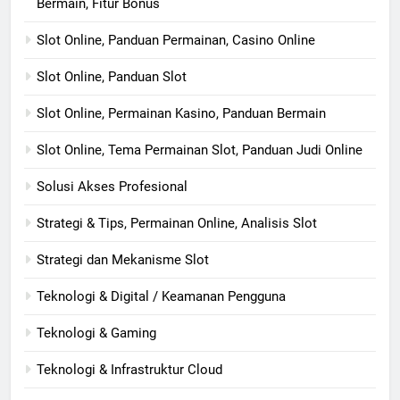
Bermain, Fitur Bonus
Slot Online, Panduan Permainan, Casino Online
Slot Online, Panduan Slot
Slot Online, Permainan Kasino, Panduan Bermain
Slot Online, Tema Permainan Slot, Panduan Judi Online
Solusi Akses Profesional
Strategi & Tips, Permainan Online, Analisis Slot
Strategi dan Mekanisme Slot
Teknologi & Digital / Keamanan Pengguna
Teknologi & Gaming
Teknologi & Infrastruktur Cloud