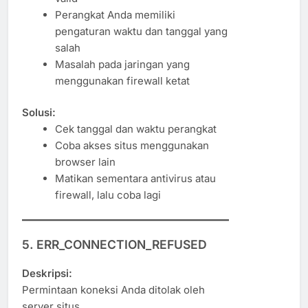
Perangkat Anda memiliki
pengaturan waktu dan tanggal yang
salah
Masalah pada jaringan yang
menggunakan firewall ketat
Solusi:
Cek tanggal dan waktu perangkat
Coba akses situs menggunakan
browser lain
Matikan sementara antivirus atau
firewall, lalu coba lagi
5. ERR_CONNECTION_REFUSED
Deskripsi:
Permintaan koneksi Anda ditolak oleh
server situs.