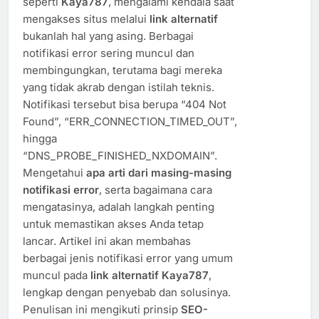
seperti
Kaya787
, mengalami kendala saat
mengakses situs melalui
link alternatif
bukanlah hal yang asing. Berbagai
notifikasi error sering muncul dan
membingungkan, terutama bagi mereka
yang tidak akrab dengan istilah teknis.
Notifikasi tersebut bisa berupa “404 Not
Found”, “ERR_CONNECTION_TIMED_OUT”,
hingga
“DNS_PROBE_FINISHED_NXDOMAIN”.
Mengetahui
apa arti dari masing-masing
notifikasi error
, serta bagaimana cara
mengatasinya, adalah langkah penting
untuk memastikan akses Anda tetap
lancar. Artikel ini akan membahas
berbagai jenis notifikasi error yang umum
muncul pada
link alternatif Kaya787
,
lengkap dengan penyebab dan solusinya.
Penulisan ini mengikuti prinsip
SEO-