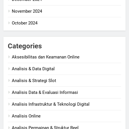
November 2024
October 2024
Categories
Aksesibilitas dan Keamanan Online
Analisis & Data Digital
Analisis & Strategi Slot
Analisis Data & Evaluasi Informasi
Analisis Infrastruktur & Teknologi Digital
Analisis Online
Analisis Permainan & Struktur Reel