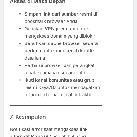
Akses di Masa Depan
Simpan link dari sumber resmi
di
bookmark browser Anda
Gunakan
VPN premium
untuk
mengakses domain yang diblokir
Bersihkan cache browser secara
berkala
untuk mencegah konflik
data lama
Perbarui browser dan perangkat
lunak keamanan secara rutin
Ikuti kanal komunitas atau grup
resmi
Kaya787 untuk mendapatkan
informasi terbaru soal link aktif
7. Kesimpulan
Notifikasi error saat mengakses
link
alternatif Kaya787
adalah hal yang