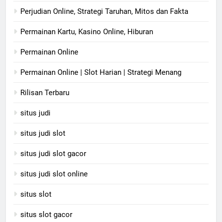
Perjudian Online, Strategi Taruhan, Mitos dan Fakta
Permainan Kartu, Kasino Online, Hiburan
Permainan Online
Permainan Online | Slot Harian | Strategi Menang
Rilisan Terbaru
situs judi
situs judi slot
situs judi slot gacor
situs judi slot online
situs slot
situs slot gacor