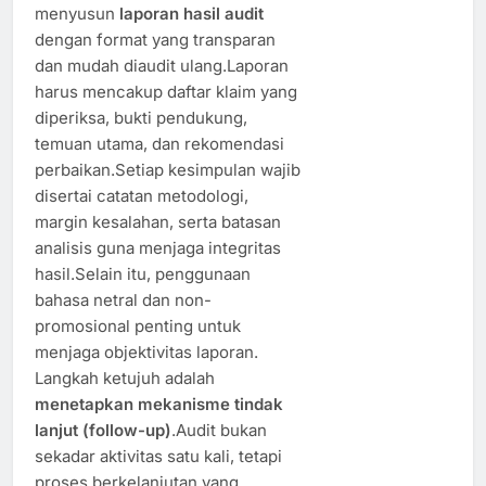
menyusun
laporan hasil audit
dengan format yang transparan
dan mudah diaudit ulang.Laporan
harus mencakup daftar klaim yang
diperiksa, bukti pendukung,
temuan utama, dan rekomendasi
perbaikan.Setiap kesimpulan wajib
disertai catatan metodologi,
margin kesalahan, serta batasan
analisis guna menjaga integritas
hasil.Selain itu, penggunaan
bahasa netral dan non-
promosional penting untuk
menjaga objektivitas laporan.
Langkah ketujuh adalah
menetapkan mekanisme tindak
lanjut (follow-up)
.Audit bukan
sekadar aktivitas satu kali, tetapi
proses berkelanjutan yang