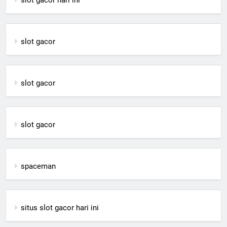
slot gacor
slot gacor
slot gacor
spaceman
situs slot gacor hari ini