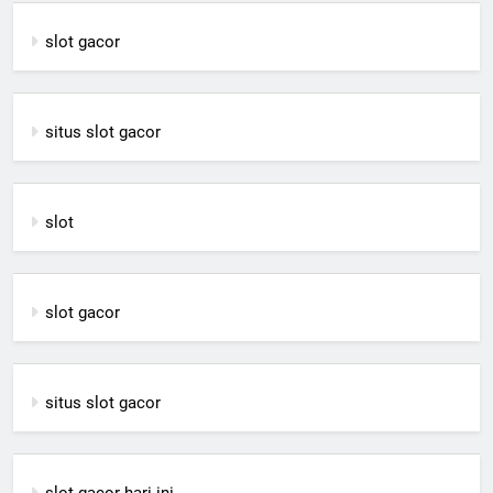
slot gacor
situs slot gacor
slot
slot gacor
situs slot gacor
slot gacor hari ini