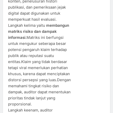
konten, penelusuran histori
publikasi, dan pemeriksaan jejak
digital dapat digunakan untuk
memperkuat hasil evaluasi.
Langkah kelima yaitu
membangun
matriks risiko dan dampak
informasi
.Matriks ini berfungsi
untuk mengukur seberapa besar
potensi pengaruh klaim terhadap
publik atau reputasi suatu
entitas.Klaim yang tidak berdasar
tetapi viral memerlukan perhatian
khusus, karena dapat menciptakan
distorsi persepsi yang luas.Dengan
memahami tingkat risiko dan
dampak, auditor dapat menentukan
prioritas tindak lanjut yang
proporsional.
Langkah keenam, auditor