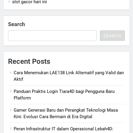
slot gacor hari ini
Search
SEARCH
Recent Posts
Cara Menemukan LAE138 Link Alternatif yang Valid dan
Aktif
Panduan Praktis Login Tiara4D bagi Pengguna Baru
Platform
Gamer Generasi Baru dan Perangkat Teknologi Masa
Kini: Evolusi Cara Bermain di Era Digital
Peran Infrastruktur IT dalam Operasional Lebah4D: