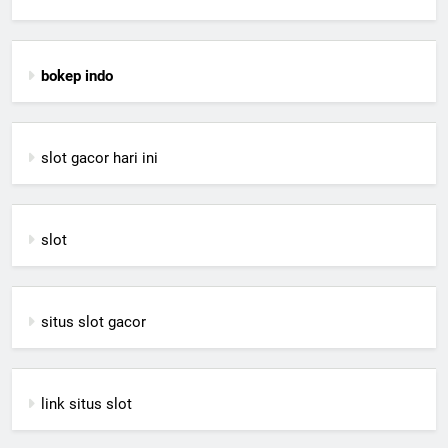
bokep indo
slot gacor hari ini
slot
situs slot gacor
link situs slot