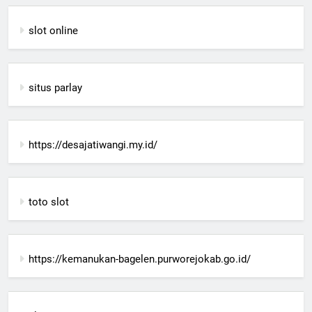
slot online
situs parlay
https://desajatiwangi.my.id/
toto slot
https://kemanukan-bagelen.purworejokab.go.id/