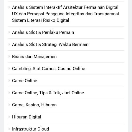
Analisis Sistem Interaktif Arsitektur Permainan Digital
UX dan Persepsi Pengguna Integritas dan Transparansi
Sistem Literasi Risiko Digital
Analisis Slot & Perilaku Pemain
Analisis Slot & Strategi Waktu Bermain
Bisnis dan Manajemen
Gambling, Slot Games, Casino Online
Game Online
Game Online, Tips & Trik, Judi Online
Game, Kasino, Hiburan
Hiburan Digital
Infrastruktur Cloud