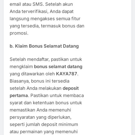
email atau SMS. Setelah akun
Anda terverifikasi, Anda dapat
langsung mengakses semua fitur
yang tersedia, termasuk bonus dan
promosi.
b. Klaim Bonus Selamat Datang
Setelah mendaftar, pastikan untuk
mengklaim
bonus selamat datang
yang ditawarkan oleh
KAYA787
.
Biasanya, bonus ini tersedia
setelah Anda melakukan
deposit
pertama
. Pastikan untuk membaca
syarat dan ketentuan bonus untuk
memastikan Anda memenuhi
persyaratan yang diperlukan,
seperti jumlah deposit minimum
atau permainan yang memenuhi