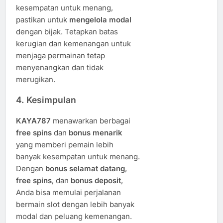
kesempatan untuk menang,
pastikan untuk
mengelola modal
dengan bijak. Tetapkan batas
kerugian dan kemenangan untuk
menjaga permainan tetap
menyenangkan dan tidak
merugikan.
4.
Kesimpulan
KAYA787
menawarkan berbagai
free spins
dan
bonus menarik
yang memberi pemain lebih
banyak kesempatan untuk menang.
Dengan
bonus selamat datang
,
free spins
, dan
bonus deposit
,
Anda bisa memulai perjalanan
bermain slot dengan lebih banyak
modal dan peluang kemenangan.