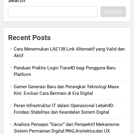
Search
SEARCH
Recent Posts
Cara Menemukan LAE138 Link Alternatif yang Valid dan
Aktif
Panduan Praktis Login Tiara4D bagi Pengguna Baru
Platform
Gamer Generasi Baru dan Perangkat Teknologi Masa
Kini: Evolusi Cara Bermain di Era Digital
Peran Infrastruktur IT dalam Operasional Lebah4D:
Fondasi Stabilitas dan Keandalan Sistem Digital
Analisis Persepsi “Gacor” dari Perspektif Mekanisme
Sistem Permainan Digital:RNG,Arsitektur,dan UX