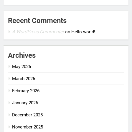
Recent Comments
A WordPress Commenter
on
Hello world!
Archives
May 2026
March 2026
February 2026
January 2026
December 2025
November 2025