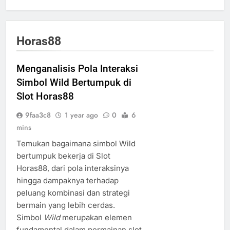
Horas88
Menganalisis Pola Interaksi
Simbol Wild Bertumpuk di
Slot Horas88
9faa3c8
1 year ago
0
6
mins
Temukan bagaimana simbol Wild
bertumpuk bekerja di Slot
Horas88, dari pola interaksinya
hingga dampaknya terhadap
peluang kombinasi dan strategi
bermain yang lebih cerdas.
Simbol
Wild
merupakan elemen
fundamental dalam permainan slot