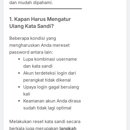
dan mudah dipahami.
1. Kapan Harus Mengatur
Ulang Kata Sandi?
Beberapa kondisi yang
mengharuskan Anda mereset
password antara lain:
Lupa kombinasi username
dan kata sandi
Akun terdeteksi login dari
perangkat tidak dikenal
Upaya login gagal berulang
kali
Keamanan akun Anda dirasa
sudah tidak lagi optimal
Melakukan reset kata sandi secara
berkala juga merupakan
langkah