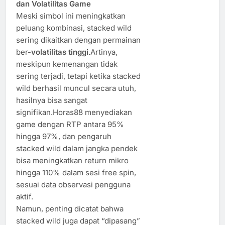
dan Volatilitas Game
Meski simbol ini meningkatkan
peluang kombinasi, stacked wild
sering dikaitkan dengan permainan
ber-
volatilitas tinggi
.Artinya,
meskipun kemenangan tidak
sering terjadi, tetapi ketika stacked
wild berhasil muncul secara utuh,
hasilnya bisa sangat
signifikan.Horas88 menyediakan
game dengan RTP antara 95%
hingga 97%, dan pengaruh
stacked wild dalam jangka pendek
bisa meningkatkan return mikro
hingga 110% dalam sesi free spin,
sesuai data observasi pengguna
aktif.
Namun, penting dicatat bahwa
stacked wild juga dapat “dipasang”