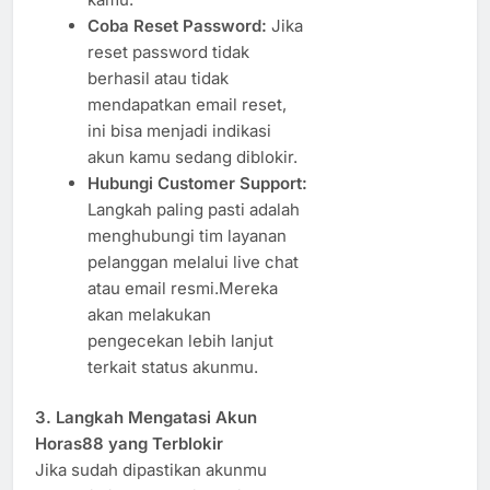
Coba Reset Password:
Jika
reset password tidak
berhasil atau tidak
mendapatkan email reset,
ini bisa menjadi indikasi
akun kamu sedang diblokir.
Hubungi Customer Support:
Langkah paling pasti adalah
menghubungi tim layanan
pelanggan melalui live chat
atau email resmi.Mereka
akan melakukan
pengecekan lebih lanjut
terkait status akunmu.
3. Langkah Mengatasi Akun
Horas88 yang Terblokir
Jika sudah dipastikan akunmu