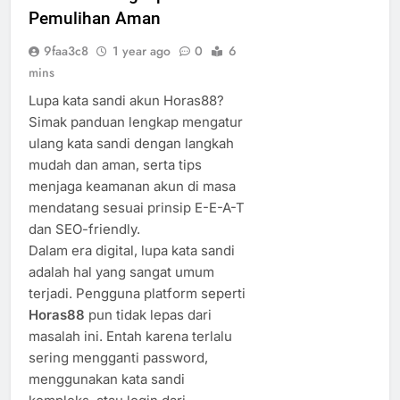
Pemulihan Aman
9faa3c8
1 year ago
0
6
mins
Lupa kata sandi akun Horas88?
Simak panduan lengkap mengatur
ulang kata sandi dengan langkah
mudah dan aman, serta tips
menjaga keamanan akun di masa
mendatang sesuai prinsip E-E-A-T
dan SEO-friendly.
Dalam era digital, lupa kata sandi
adalah hal yang sangat umum
terjadi. Pengguna platform seperti
Horas88
pun tidak lepas dari
masalah ini. Entah karena terlalu
sering mengganti password,
menggunakan kata sandi