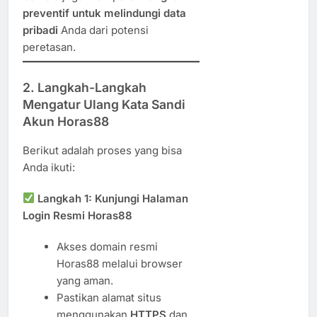
preventif untuk melindungi data
pribadi
Anda dari potensi
peretasan.
2. Langkah-Langkah
Mengatur Ulang Kata Sandi
Akun Horas88
Berikut adalah proses yang bisa
Anda ikuti:
Langkah 1: Kunjungi Halaman
Login Resmi Horas88
Akses domain resmi
Horas88 melalui browser
yang aman.
Pastikan alamat situs
menggunakan
HTTPS
dan