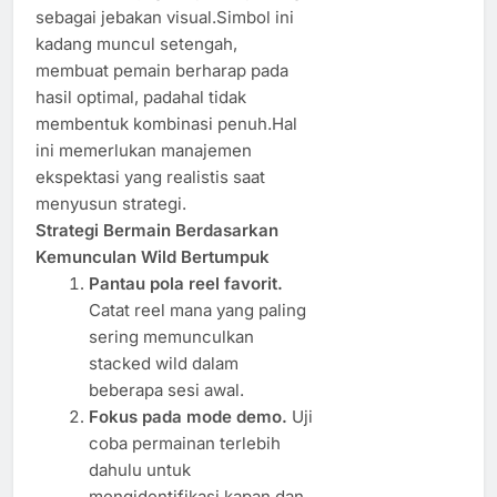
sebagai jebakan visual.Simbol ini
kadang muncul setengah,
membuat pemain berharap pada
hasil optimal, padahal tidak
membentuk kombinasi penuh.Hal
ini memerlukan manajemen
ekspektasi yang realistis saat
menyusun strategi.
Strategi Bermain Berdasarkan
Kemunculan Wild Bertumpuk
Pantau pola reel favorit.
Catat reel mana yang paling
sering memunculkan
stacked wild dalam
beberapa sesi awal.
Fokus pada mode demo.
Uji
coba permainan terlebih
dahulu untuk
mengidentifikasi kapan dan