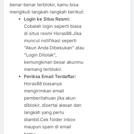
benar-benar terblokir, kamu bisa
mengikuti langkah-langkah berikut:
Login ke Situs Resmi:
Cobalah login seperti biasa
di situs resmi Horas88.Jika
muncul notifikasi seperti
“Akun Anda Dibekukan” atau
“Login Ditolak”,
kemungkinan besar akunmu
memang terblokir.
Periksa Email Terdaftar:
Horas88 biasanya
mengirimkan email
pemberitahuan jika akun
diblokir, disertai alasan dan
langkah yang perlu
diambil.Cek folder inbox
maupun spam di email
kamu.