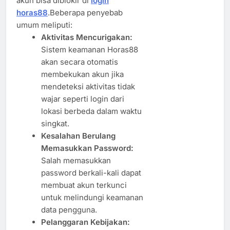
akun bisa diblokir di
login
horas88
.Beberapa penyebab
umum meliputi:
Aktivitas Mencurigakan:
Sistem keamanan Horas88
akan secara otomatis
membekukan akun jika
mendeteksi aktivitas tidak
wajar seperti login dari
lokasi berbeda dalam waktu
singkat.
Kesalahan Berulang
Memasukkan Password:
Salah memasukkan
password berkali-kali dapat
membuat akun terkunci
untuk melindungi keamanan
data pengguna.
Pelanggaran Kebijakan: