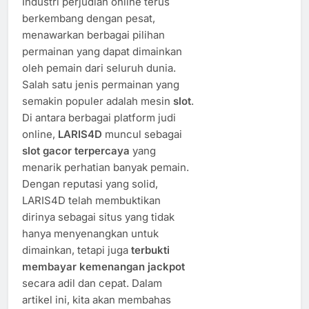
Industri perjudian online terus
berkembang dengan pesat,
menawarkan berbagai pilihan
permainan yang dapat dimainkan
oleh pemain dari seluruh dunia.
Salah satu jenis permainan yang
semakin populer adalah mesin
slot
.
Di antara berbagai platform judi
online,
LARIS4D
muncul sebagai
slot gacor terpercaya
yang
menarik perhatian banyak pemain.
Dengan reputasi yang solid,
LARIS4D telah membuktikan
dirinya sebagai situs yang tidak
hanya menyenangkan untuk
dimainkan, tetapi juga
terbukti
membayar kemenangan jackpot
secara adil dan cepat. Dalam
artikel ini, kita akan membahas