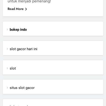
untuk menjadi pemenang!
Read More
bokep indo
slot gacor hari ini
slot
situs slot gacor