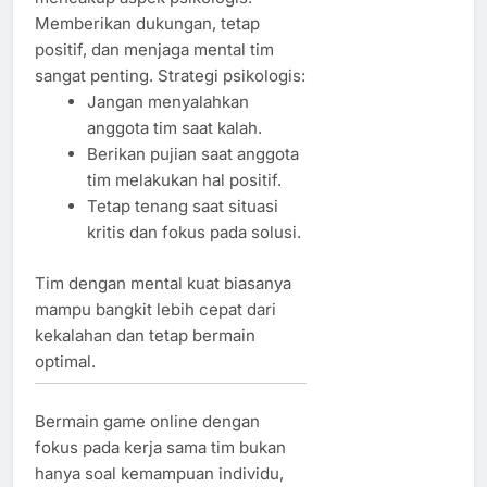
Memberikan dukungan, tetap
positif, dan menjaga mental tim
sangat penting. Strategi psikologis:
Jangan menyalahkan
anggota tim saat kalah.
Berikan pujian saat anggota
tim melakukan hal positif.
Tetap tenang saat situasi
kritis dan fokus pada solusi.
Tim dengan mental kuat biasanya
mampu bangkit lebih cepat dari
kekalahan dan tetap bermain
optimal.
Bermain game online dengan
fokus pada kerja sama tim bukan
hanya soal kemampuan individu,