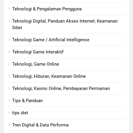
Teknologi & Pengalaman Pengguna
Teknologi Digital, Panduan Akses Internet, Keamanan
Siber
Teknologi Game / Artificial Intelligence
Teknologi Game Interaktif
Teknologi, Game Online
Teknologi, Hiburan, Keamanan Online
Teknologi, Kasino Online, Pembayaran Permainan
Tips & Panduan
tips diet
Tren Digital & Data Performa