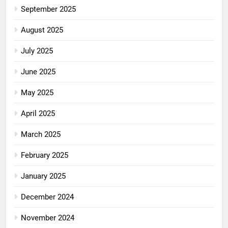
September 2025
August 2025
July 2025
June 2025
May 2025
April 2025
March 2025
February 2025
January 2025
December 2024
November 2024