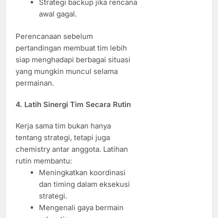
Strategi backup jika rencana
awal gagal.
Perencanaan sebelum
pertandingan membuat tim lebih
siap menghadapi berbagai situasi
yang mungkin muncul selama
permainan.
4.
Latih Sinergi Tim Secara Rutin
Kerja sama tim bukan hanya
tentang strategi, tetapi juga
chemistry antar anggota. Latihan
rutin membantu:
Meningkatkan koordinasi
dan timing dalam eksekusi
strategi.
Mengenali gaya bermain