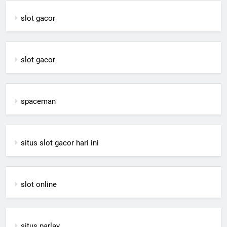
slot gacor
slot gacor
spaceman
situs slot gacor hari ini
slot online
situs parlay