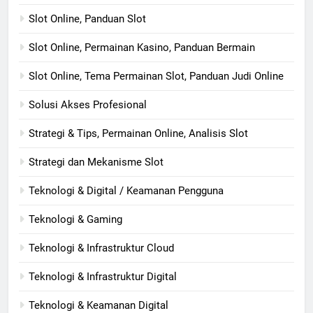
Slot Online, Panduan Slot
Slot Online, Permainan Kasino, Panduan Bermain
Slot Online, Tema Permainan Slot, Panduan Judi Online
Solusi Akses Profesional
Strategi & Tips, Permainan Online, Analisis Slot
Strategi dan Mekanisme Slot
Teknologi & Digital / Keamanan Pengguna
Teknologi & Gaming
Teknologi & Infrastruktur Cloud
Teknologi & Infrastruktur Digital
Teknologi & Keamanan Digital