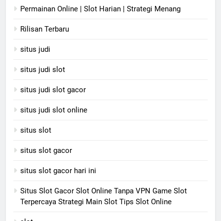
Permainan Online | Slot Harian | Strategi Menang
Rilisan Terbaru
situs judi
situs judi slot
situs judi slot gacor
situs judi slot online
situs slot
situs slot gacor
situs slot gacor hari ini
Situs Slot Gacor Slot Online Tanpa VPN Game Slot
Terpercaya Strategi Main Slot Tips Slot Online