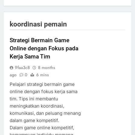
koordinasi pemain
Strategi Bermain Game
Online dengan Fokus pada
Kerja Sama Tim
9faa3c8
8 months
ago
0
6 mins
Pelajari strategi bermain game
online dengan fokus kerja sama
tim. Tips ini membantu
meningkatkan koordinasi,
komunikasi, dan peluang menang
dalam game kompetitif.
Dalam game online kompetitif,
kemampuan individu memang