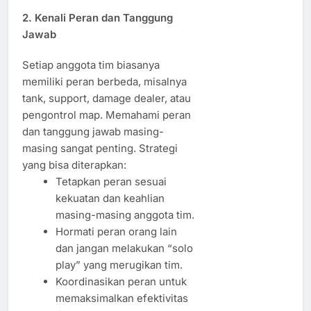
2.
Kenali Peran dan Tanggung
Jawab
Setiap anggota tim biasanya
memiliki peran berbeda, misalnya
tank, support, damage dealer, atau
pengontrol map. Memahami peran
dan tanggung jawab masing-
masing sangat penting. Strategi
yang bisa diterapkan:
Tetapkan peran sesuai
kekuatan dan keahlian
masing-masing anggota tim.
Hormati peran orang lain
dan jangan melakukan “solo
play” yang merugikan tim.
Koordinasikan peran untuk
memaksimalkan efektivitas