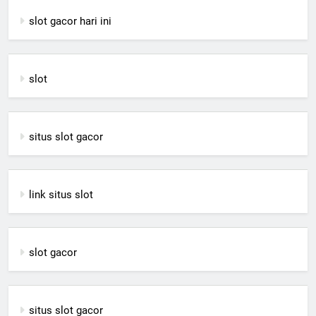
slot gacor hari ini
slot
situs slot gacor
link situs slot
slot gacor
situs slot gacor