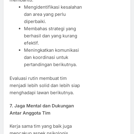
Mengidentifikasi kesalahan
dan area yang perlu
diperbaiki.
Membahas strategi yang
berhasil dan yang kurang
efektif.
Meningkatkan komunikasi
dan koordinasi untuk
pertandingan berikutnya.
Evaluasi rutin membuat tim
menjadi lebih solid dan lebih siap
menghadapi lawan berikutnya.
7.
Jaga Mental dan Dukungan
Antar Anggota Tim
Kerja sama tim yang baik juga
mencakup aspek psikologis.