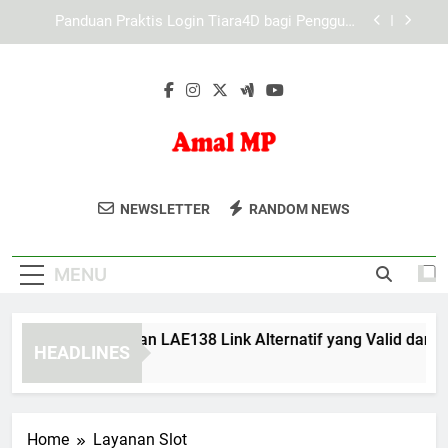
Skip
Panduan Praktis Login Tiara4D bagi Pengguna
to
Baru Platform
content
Gamer Generasi Baru dan Perangkat Teknologi
Masa Kini: Evolusi Cara Bermain di Era Digital
Peran Infrastruktur IT dalam Operasional
Lebah4D: Fondasi Stabilitas dan Keandalan
Sistem Digital
Cara Menemukan LAE138 Link Alternatif yang
Valid dan Aktif
Amal MP
Amal MP Menyediakan Layanan
Panduan Praktis Login Tiara4D bagi Pengguna
NEWSLETTER
RANDOM NEWS
Baru Platform
Pembayaran Online Yang Aman Dan
Gamer Generasi Baru dan Perangkat Teknologi
Terpercaya Untuk Berbagai Kebutuhan
Masa Kini: Evolusi Cara Bermain di Era Digital
MENU
Transaksi Digital.
Peran Infrastruktur IT dalam Operasional
Lebah4D: Fondasi Stabilitas dan Keandalan
Sistem Digital
Cara Menemukan LAE138 Link Alternatif yang Valid dan Akti
HEADLINES
3 Months Ago
Home
Layanan Slot