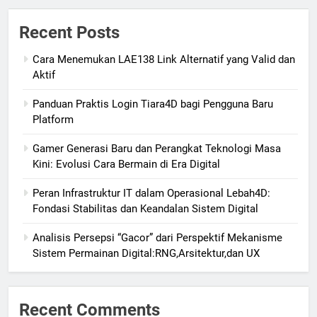
Recent Posts
Cara Menemukan LAE138 Link Alternatif yang Valid dan
Aktif
Panduan Praktis Login Tiara4D bagi Pengguna Baru
Platform
Gamer Generasi Baru dan Perangkat Teknologi Masa
Kini: Evolusi Cara Bermain di Era Digital
Peran Infrastruktur IT dalam Operasional Lebah4D:
Fondasi Stabilitas dan Keandalan Sistem Digital
Analisis Persepsi “Gacor” dari Perspektif Mekanisme
Sistem Permainan Digital:RNG,Arsitektur,dan UX
Recent Comments