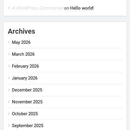
A WordPress Commenter
on
Hello world!
Archives
May 2026
March 2026
February 2026
January 2026
December 2025
November 2025
October 2025
September 2025