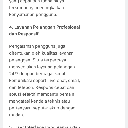
yang cepat dan tanpa biaya
tersembunyi meningkatkan
kenyamanan pengguna.
4. Layanan Pelanggan Profesional
dan Responsif
Pengalaman pengguna juga
ditentukan oleh kualitas layanan
pelanggan. Situs terpercaya
menyediakan layanan pelanggan
24/7 dengan berbagai kanal
komunikasi seperti live chat, email,
dan telepon. Respons cepat dan
solusi efektif membantu pemain
mengatasi kendala teknis atau
pertanyaan seputar akun dengan
mudah.
5. User Interface yang Ramah dan