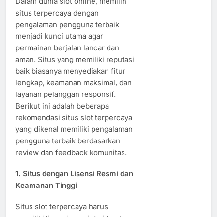
Dalam dunia slot online, memilih
situs terpercaya dengan
pengalaman pengguna terbaik
menjadi kunci utama agar
permainan berjalan lancar dan
aman. Situs yang memiliki reputasi
baik biasanya menyediakan fitur
lengkap, keamanan maksimal, dan
layanan pelanggan responsif.
Berikut ini adalah beberapa
rekomendasi situs slot terpercaya
yang dikenal memiliki pengalaman
pengguna terbaik berdasarkan
review dan feedback komunitas.
1. Situs dengan Lisensi Resmi dan
Keamanan Tinggi
Situs slot terpercaya harus