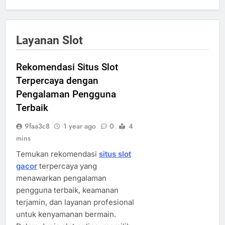
Layanan Slot
Rekomendasi Situs Slot
Terpercaya dengan
Pengalaman Pengguna
Terbaik
9faa3c8
1 year ago
0
4
mins
Temukan rekomendasi
situs slot
gacor
terpercaya yang
menawarkan pengalaman
pengguna terbaik, keamanan
terjamin, dan layanan profesional
untuk kenyamanan bermain.