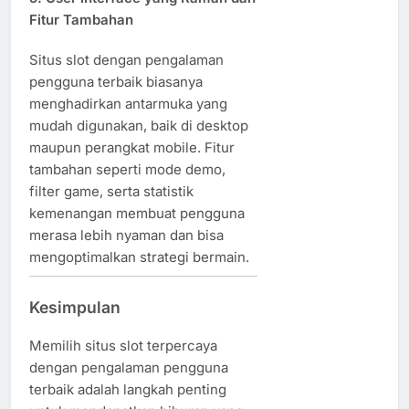
Fitur Tambahan
Situs slot dengan pengalaman
pengguna terbaik biasanya
menghadirkan antarmuka yang
mudah digunakan, baik di desktop
maupun perangkat mobile. Fitur
tambahan seperti mode demo,
filter game, serta statistik
kemenangan membuat pengguna
merasa lebih nyaman dan bisa
mengoptimalkan strategi bermain.
Kesimpulan
Memilih situs slot terpercaya
dengan pengalaman pengguna
terbaik adalah langkah penting