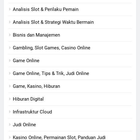
Analisis Slot & Perilaku Pemain
Analisis Slot & Strategi Waktu Bermain
Bisnis dan Manajemen
Gambling, Slot Games, Casino Online
Game Online
Game Online, Tips & Trik, Judi Online
Game, Kasino, Hiburan
Hiburan Digital
Infrastruktur Cloud
Judi Online
Kasino Online, Permainan Slot, Panduan Judi