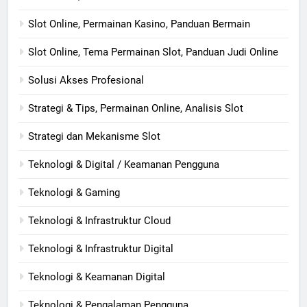
Slot Online, Permainan Kasino, Panduan Bermain
Slot Online, Tema Permainan Slot, Panduan Judi Online
Solusi Akses Profesional
Strategi & Tips, Permainan Online, Analisis Slot
Strategi dan Mekanisme Slot
Teknologi & Digital / Keamanan Pengguna
Teknologi & Gaming
Teknologi & Infrastruktur Cloud
Teknologi & Infrastruktur Digital
Teknologi & Keamanan Digital
Teknologi & Pengalaman Pengguna