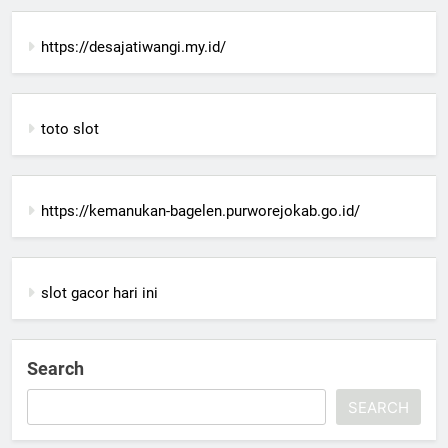
https://desajatiwangi.my.id/
toto slot
https://kemanukan-bagelen.purworejokab.go.id/
slot gacor hari ini
Search
SEARCH