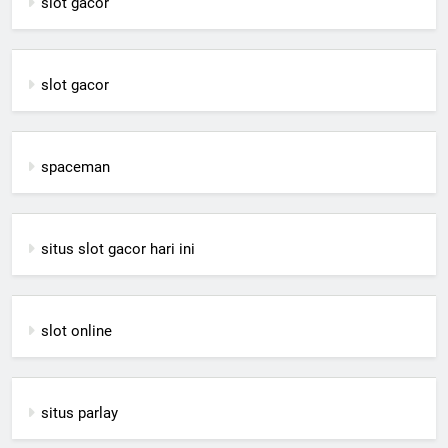
slot gacor
slot gacor
spaceman
situs slot gacor hari ini
slot online
situs parlay