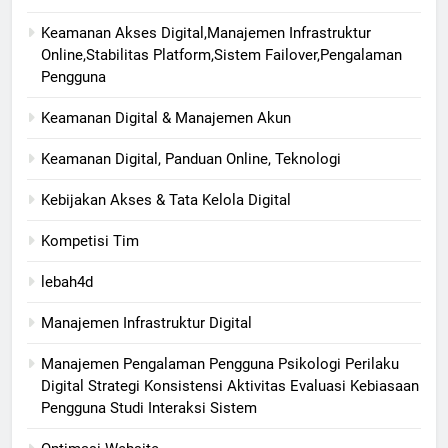
Keamanan Akses Digital,Manajemen Infrastruktur
Online,Stabilitas Platform,Sistem Failover,Pengalaman
Pengguna
Keamanan Digital & Manajemen Akun
Keamanan Digital, Panduan Online, Teknologi
Kebijakan Akses & Tata Kelola Digital
Kompetisi Tim
lebah4d
Manajemen Infrastruktur Digital
Manajemen Pengalaman Pengguna Psikologi Perilaku
Digital Strategi Konsistensi Aktivitas Evaluasi Kebiasaan
Pengguna Studi Interaksi Sistem