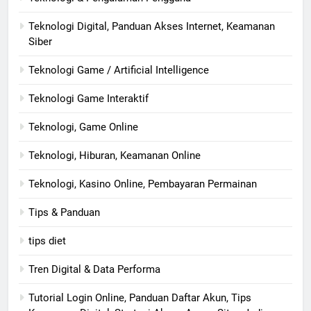
Teknologi Digital, Panduan Akses Internet, Keamanan
Siber
Teknologi Game / Artificial Intelligence
Teknologi Game Interaktif
Teknologi, Game Online
Teknologi, Hiburan, Keamanan Online
Teknologi, Kasino Online, Pembayaran Permainan
Tips & Panduan
tips diet
Tren Digital & Data Performa
Tutorial Login Online, Panduan Daftar Akun, Tips