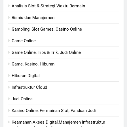
Analisis Slot & Strategi Waktu Bermain
Bisnis dan Manajemen
Gambling, Slot Games, Casino Online
Game Online
Game Online, Tips & Trik, Judi Online
Game, Kasino, Hiburan
Hiburan Digital
Infrastruktur Cloud
Judi Online
Kasino Online, Permainan Slot, Panduan Judi
Keamanan Akses Digital,Manajemen Infrastruktur