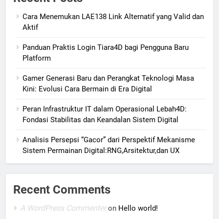
Cara Menemukan LAE138 Link Alternatif yang Valid dan
Aktif
Panduan Praktis Login Tiara4D bagi Pengguna Baru
Platform
Gamer Generasi Baru dan Perangkat Teknologi Masa
Kini: Evolusi Cara Bermain di Era Digital
Peran Infrastruktur IT dalam Operasional Lebah4D:
Fondasi Stabilitas dan Keandalan Sistem Digital
Analisis Persepsi “Gacor” dari Perspektif Mekanisme
Sistem Permainan Digital:RNG,Arsitektur,dan UX
Recent Comments
A WordPress Commenter
on
Hello world!