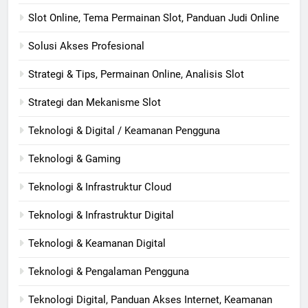
Slot Online, Tema Permainan Slot, Panduan Judi Online
Solusi Akses Profesional
Strategi & Tips, Permainan Online, Analisis Slot
Strategi dan Mekanisme Slot
Teknologi & Digital / Keamanan Pengguna
Teknologi & Gaming
Teknologi & Infrastruktur Cloud
Teknologi & Infrastruktur Digital
Teknologi & Keamanan Digital
Teknologi & Pengalaman Pengguna
Teknologi Digital, Panduan Akses Internet, Keamanan