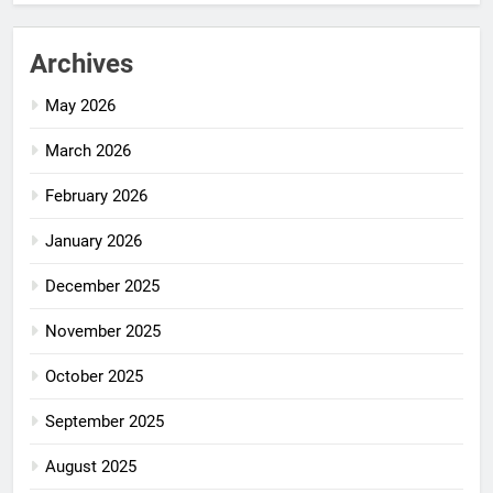
Archives
May 2026
March 2026
February 2026
January 2026
December 2025
November 2025
October 2025
September 2025
August 2025