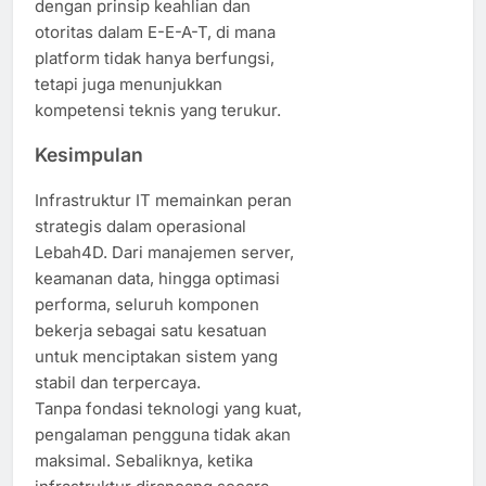
dengan prinsip keahlian dan
otoritas dalam E-E-A-T, di mana
platform tidak hanya berfungsi,
tetapi juga menunjukkan
kompetensi teknis yang terukur.
Kesimpulan
Infrastruktur IT memainkan peran
strategis dalam operasional
Lebah4D. Dari manajemen server,
keamanan data, hingga optimasi
performa, seluruh komponen
bekerja sebagai satu kesatuan
untuk menciptakan sistem yang
stabil dan terpercaya.
Tanpa fondasi teknologi yang kuat,
pengalaman pengguna tidak akan
maksimal. Sebaliknya, ketika