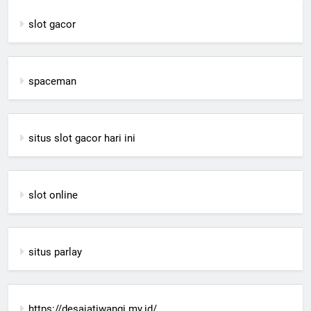
slot gacor
spaceman
situs slot gacor hari ini
slot online
situs parlay
https://desajatiwangi.my.id/