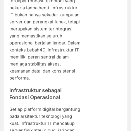
terdapat fondasi teknologi yang
bekerja tanpa henti. Infrastruktur
IT bukan hanya sekadar kumpulan
server dan perangkat lunak, tetapi
merupakan sistem terintegrasi
yang memastikan seluruh
operasional berjalan lancar. Dalam
konteks Lebah4D, infrastruktur IT
memiliki peran sentral dalam
menjaga stabilitas akses,
keamanan data, dan konsistensi
performa.
Infrastruktur sebagai
Fondasi Operasional
Setiap platform digital bergantung
pada arsitektur teknologi yang
kuat. Infrastruktur IT mencakup
server fisik atau cloud, jaringan