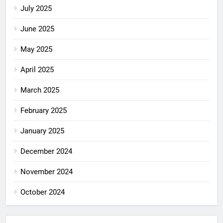
July 2025
June 2025
May 2025
April 2025
March 2025
February 2025
January 2025
December 2024
November 2024
October 2024