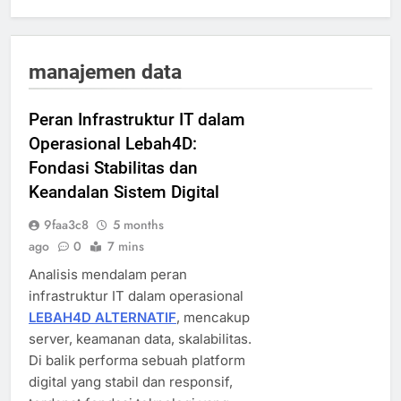
manajemen data
Peran Infrastruktur IT dalam
Operasional Lebah4D:
Fondasi Stabilitas dan
Keandalan Sistem Digital
9faa3c8
5 months
ago
0
7 mins
Analisis mendalam peran
infrastruktur IT dalam operasional
LEBAH4D ALTERNATIF
, mencakup
server, keamanan data, skalabilitas.
Di balik performa sebuah platform
digital yang stabil dan responsif,