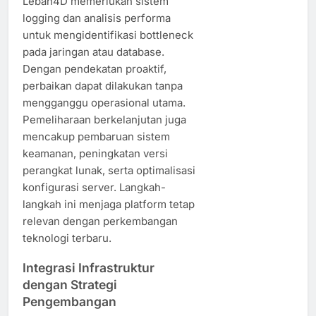
Lebah4D memerlukan sistem
logging dan analisis performa
untuk mengidentifikasi bottleneck
pada jaringan atau database.
Dengan pendekatan proaktif,
perbaikan dapat dilakukan tanpa
mengganggu operasional utama.
Pemeliharaan berkelanjutan juga
mencakup pembaruan sistem
keamanan, peningkatan versi
perangkat lunak, serta optimalisasi
konfigurasi server. Langkah-
langkah ini menjaga platform tetap
relevan dengan perkembangan
teknologi terbaru.
Integrasi Infrastruktur
dengan Strategi
Pengembangan