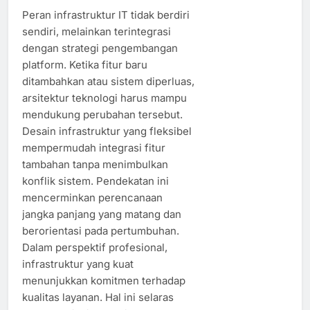
Peran infrastruktur IT tidak berdiri
sendiri, melainkan terintegrasi
dengan strategi pengembangan
platform. Ketika fitur baru
ditambahkan atau sistem diperluas,
arsitektur teknologi harus mampu
mendukung perubahan tersebut.
Desain infrastruktur yang fleksibel
mempermudah integrasi fitur
tambahan tanpa menimbulkan
konflik sistem. Pendekatan ini
mencerminkan perencanaan
jangka panjang yang matang dan
berorientasi pada pertumbuhan.
Dalam perspektif profesional,
infrastruktur yang kuat
menunjukkan komitmen terhadap
kualitas layanan. Hal ini selaras