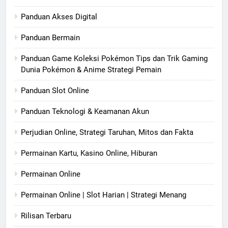
Panduan Akses Digital
Panduan Bermain
Panduan Game Koleksi Pokémon Tips dan Trik Gaming
Dunia Pokémon & Anime Strategi Pemain
Panduan Slot Online
Panduan Teknologi & Keamanan Akun
Perjudian Online, Strategi Taruhan, Mitos dan Fakta
Permainan Kartu, Kasino Online, Hiburan
Permainan Online
Permainan Online | Slot Harian | Strategi Menang
Rilisan Terbaru