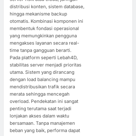
distribusi konten, sistem database,
hingga mekanisme backup
otomatis. Kombinasi komponen ini
membentuk fondasi operasional
yang memungkinkan pengguna
mengakses layanan secara real-
time tanpa gangguan berarti.
Pada platform seperti Lebah4D,
stabilitas server menjadi prioritas
utama. Sistem yang dirancang
dengan load balancing mampu
mendistribusikan trafik secara
merata sehingga mencegah
overload. Pendekatan ini sangat
penting terutama saat terjadi
lonjakan akses dalam waktu
bersamaan. Tanpa manajemen
beban yang baik, performa dapat