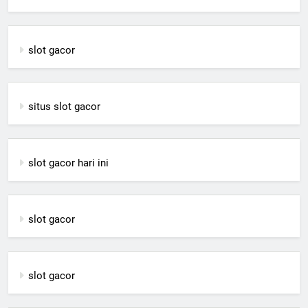
slot gacor
situs slot gacor
slot gacor hari ini
slot gacor
slot gacor