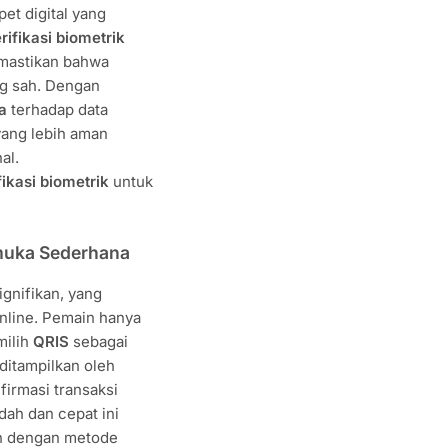
pet digital yang
rifikasi biometrik
mastikan bahwa
ng sah. Dengan
a
terhadap data
yang lebih aman
al.
fikasi biometrik
untuk
uka Sederhana
gnifikan, yang
online. Pemain hanya
milih
QRIS
sebagai
ditampilkan oleh
firmasi transaksi
dah dan cepat ini
in dengan metode