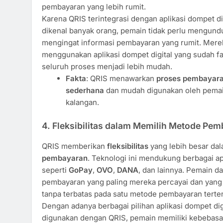
pembayaran yang lebih rumit.
Karena QRIS terintegrasi dengan aplikasi dompet di
dikenal banyak orang, pemain tidak perlu mengundu
mengingat informasi pembayaran yang rumit. Mere
menggunakan aplikasi dompet digital yang sudah f
seluruh proses menjadi lebih mudah.
Fakta
: QRIS menawarkan
proses pembayara
sederhana
dan mudah digunakan oleh pemain
kalangan.
4.
Fleksibilitas dalam Memilih Metode Pe
QRIS memberikan
fleksibilitas
yang lebih besar da
pembayaran
. Teknologi ini mendukung berbagai apl
seperti
GoPay
,
OVO
,
DANA
, dan lainnya. Pemain da
pembayaran yang paling mereka percayai dan yang
tanpa terbatas pada satu metode pembayaran terte
Dengan adanya berbagai pilihan aplikasi dompet dig
digunakan dengan QRIS, pemain memiliki kebebasa