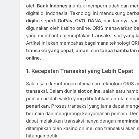
oleh
Bank Indonesia
untuk mempermudah dan memp
digital di Indonesia. Teknologi ini mendukung berba
digital
seperti
GoPay
,
OVO
,
DANA
, dan lainnya, y
digunakan oleh kasino online. QRIS menawarkan b
yang membantu menciptakan
transaksi slot yang l
Artikel ini akan membahas bagaimana teknologi Q
transaksi yang cepat
,
aman
, dan
tanpa hambatan
online
.
1.
Kecepatan Transaksi yang Lebih Cepat
Salah satu keuntungan utama dari teknologi QRIS 
transaksi
. Dalam dunia
slot online
, salah satu hamb
pemain adalah waktu yang dibutuhkan untuk mem
penarikan
. Proses transaksi yang lama dapat me
bermain dan mengurangi kenyamanan pemain. Den
dapat melakukan transaksi hanya dengan
memindai
ditampilkan oleh kasino online, dan transaksi akan 
hitungan detik.