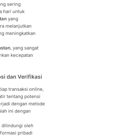
ang sering
 hari untuk
stan
yang
ra melanjutkan
ng meningkatkan
nstan
, yang sangat
nkan kecepatan
i dan Verifikasi
ap transaksi online,
tir tentang potensi
erjadi dengan metode
lah ini dengan
dilindungi oleh
formasi pribadi