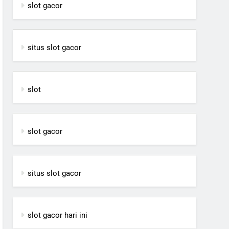
slot gacor
situs slot gacor
slot
slot gacor
situs slot gacor
slot gacor hari ini