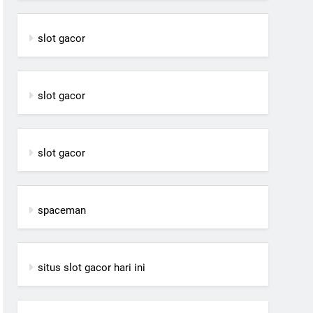
slot gacor
slot gacor
slot gacor
spaceman
situs slot gacor hari ini