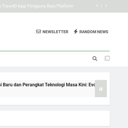
n Tiara4D bagi Pengguna Baru Platform
i: Evolusi Cara Bermain di Era Digital
tabilitas dan Keandalan Sistem Digital
NEWSLETTER
RANDOM NEWS
 Link Alternatif yang Valid dan Aktif
caya Untuk Berbagai Kebutuhan Transaksi Digital.
n Tiara4D bagi Pengguna Baru Platform
i: Evolusi Cara Bermain di Era Digital
tabilitas dan Keandalan Sistem Digital
angkat Teknologi Masa Kini: Evolusi Cara Bermain di Era Digi