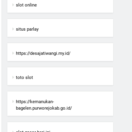
slot online
situs parlay
https://desajatiwangi.my.id/
toto slot
https://kemanukan-
bagelen.purworejokab.go.id/