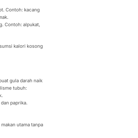
t. Contoh: kacang
mak.
 Contoh: alpukat,
umsi kalori kosong
uat gula darah naik
olisme tubuh:
k.
 dan paprika.
tu makan utama tanpa