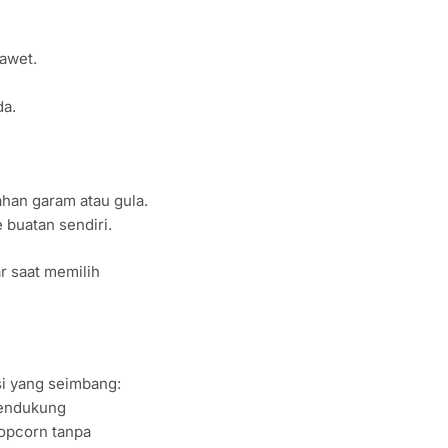
awet.
da.
ahan garam atau gula.
 buatan sendiri.
 saat memilih
si yang seimbang:
endukung
popcorn tanpa