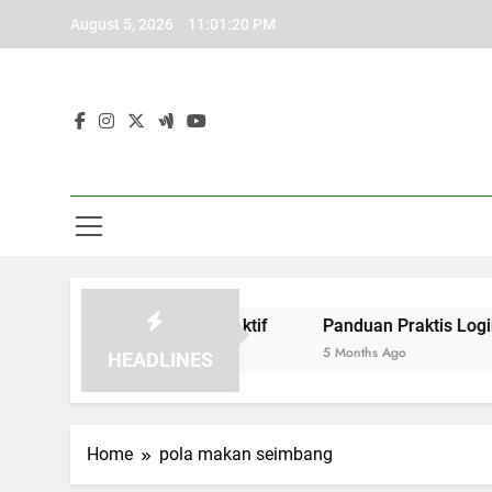
Skip
August 5, 2026
11:01:21 PM
to
content
Am
Amal MP M
 yang Valid dan Aktif
Panduan Praktis Login Tiara4D b
5 Months Ago
HEADLINES
Home
pola makan seimbang