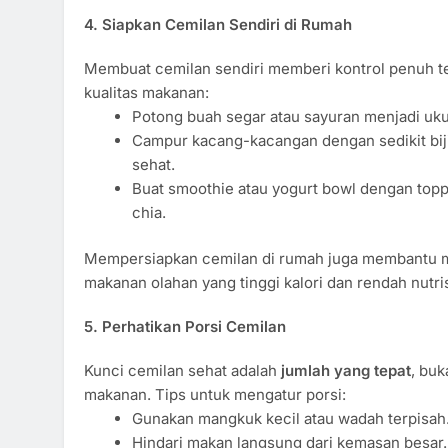
4. Siapkan Cemilan Sendiri di Rumah
Membuat cemilan sendiri memberi kontrol penuh t
kualitas makanan:
Potong buah segar atau sayuran menjadi ukur
Campur kacang-kacangan dengan sedikit biji
sehat.
Buat smoothie atau yogurt bowl dengan toppi
chia.
Mempersiapkan cemilan di rumah juga membantu 
makanan olahan yang tinggi kalori dan rendah nutris
5. Perhatikan Porsi Cemilan
Kunci cemilan sehat adalah
jumlah yang tepat
, buk
makanan. Tips untuk mengatur porsi:
Gunakan mangkuk kecil atau wadah terpisah
Hindari makan langsung dari kemasan besar.