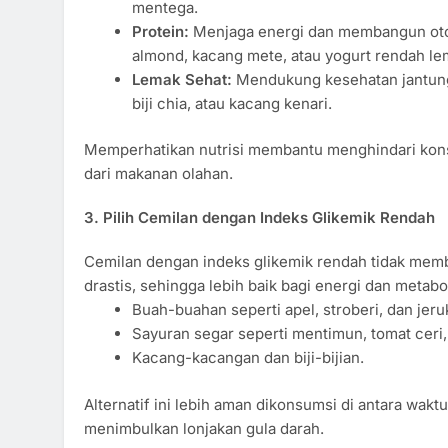
mentega.
Protein:
Menjaga energi dan membangun oto
almond, kacang mete, atau yogurt rendah le
Lemak Sehat:
Mendukung kesehatan jantung.
biji chia, atau kacang kenari.
Memperhatikan nutrisi membantu menghindari kons
dari makanan olahan.
3. Pilih Cemilan dengan Indeks Glikemik Rendah
Cemilan dengan indeks glikemik rendah tidak memb
drastis, sehingga lebih baik bagi energi dan metab
Buah-buahan seperti apel, stroberi, dan jeru
Sayuran segar seperti mentimun, tomat ceri,
Kacang-kacangan dan biji-bijian.
Alternatif ini lebih aman dikonsumsi di antara wak
menimbulkan lonjakan gula darah.