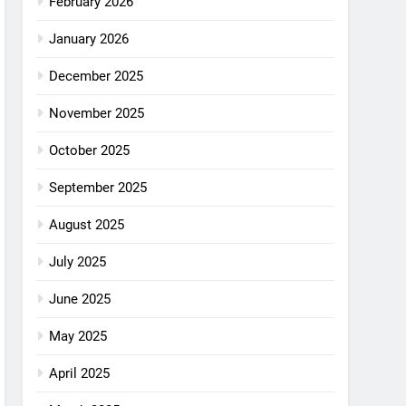
February 2026
January 2026
December 2025
November 2025
October 2025
September 2025
August 2025
July 2025
June 2025
May 2025
April 2025