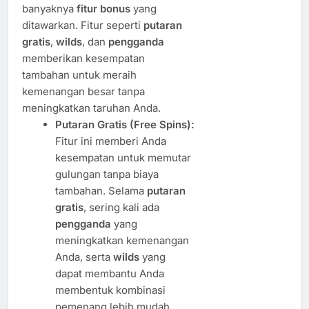
banyaknya
fitur bonus
yang
ditawarkan. Fitur seperti
putaran
gratis
,
wilds
, dan
pengganda
memberikan kesempatan
tambahan untuk meraih
kemenangan besar tanpa
meningkatkan taruhan Anda.
Putaran Gratis (Free Spins):
Fitur ini memberi Anda
kesempatan untuk memutar
gulungan tanpa biaya
tambahan. Selama
putaran
gratis
, sering kali ada
pengganda
yang
meningkatkan kemenangan
Anda, serta
wilds
yang
dapat membantu Anda
membentuk kombinasi
pemenang lebih mudah.