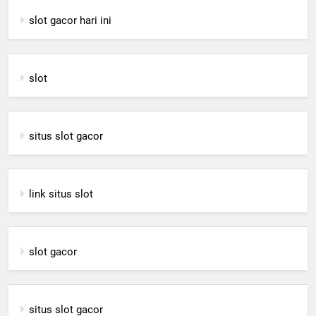
slot gacor hari ini
slot
situs slot gacor
link situs slot
slot gacor
situs slot gacor