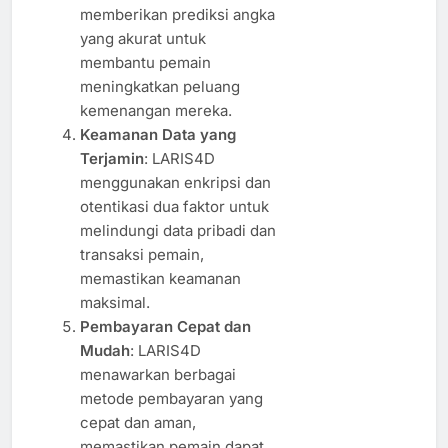
memberikan prediksi angka
yang akurat untuk
membantu pemain
meningkatkan peluang
kemenangan mereka.
Keamanan Data yang
Terjamin
: LARIS4D
menggunakan enkripsi dan
otentikasi dua faktor untuk
melindungi data pribadi dan
transaksi pemain,
memastikan keamanan
maksimal.
Pembayaran Cepat dan
Mudah
: LARIS4D
menawarkan berbagai
metode pembayaran yang
cepat dan aman,
memastikan pemain dapat