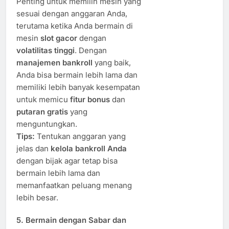
Penting untuk memilih mesin yang
sesuai dengan anggaran Anda,
terutama ketika Anda bermain di
mesin
slot gacor
dengan
volatilitas tinggi
. Dengan
manajemen bankroll
yang baik,
Anda bisa bermain lebih lama dan
memiliki lebih banyak kesempatan
untuk memicu
fitur bonus
dan
putaran gratis
yang
menguntungkan.
Tips:
Tentukan anggaran yang
jelas dan
kelola bankroll Anda
dengan bijak agar tetap bisa
bermain lebih lama dan
memanfaatkan peluang menang
lebih besar.
5.
Bermain dengan Sabar dan