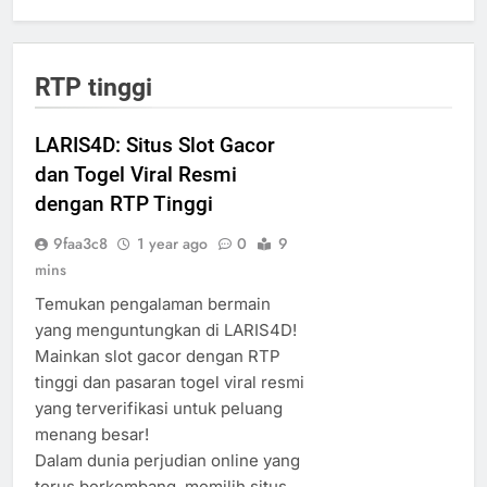
RTP tinggi
LARIS4D: Situs Slot Gacor
dan Togel Viral Resmi
dengan RTP Tinggi
9faa3c8
1 year ago
0
9
mins
Temukan pengalaman bermain
yang menguntungkan di LARIS4D!
Mainkan slot gacor dengan RTP
tinggi dan pasaran togel viral resmi
yang terverifikasi untuk peluang
menang besar!
Dalam dunia perjudian online yang
terus berkembang, memilih situs