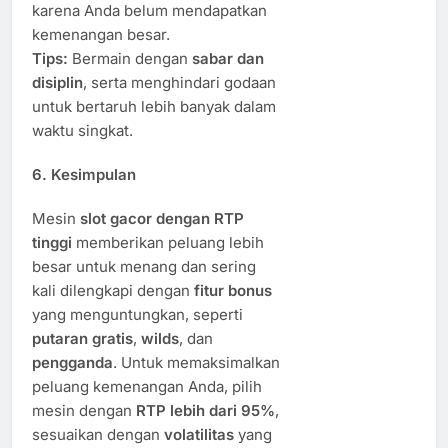
karena Anda belum mendapatkan
kemenangan besar.
Tips:
Bermain dengan
sabar dan
disiplin
, serta menghindari godaan
untuk bertaruh lebih banyak dalam
waktu singkat.
6.
Kesimpulan
Mesin
slot gacor dengan RTP
tinggi
memberikan peluang lebih
besar untuk menang dan sering
kali dilengkapi dengan
fitur bonus
yang menguntungkan, seperti
putaran gratis
,
wilds
, dan
pengganda
. Untuk memaksimalkan
peluang kemenangan Anda, pilih
mesin dengan
RTP lebih dari 95%
,
sesuaikan dengan
volatilitas
yang