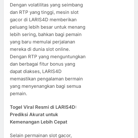
Dengan volatilitas yang seimbang
dan RTP yang tinggi, mesin slot
gacor di LARIS4D memberikan
peluang lebih besar untuk menang
lebih sering, bahkan bagi pemain
yang baru memulai perjalanan
mereka di dunia slot online.
Dengan RTP yang menguntungkan
dan berbagai fitur bonus yang
dapat diakses, LARIS4D
memastikan pengalaman bermain
yang menyenangkan bagi semua
pemain.
Togel Viral Resmi di LARIS4D:
Prediksi Akurat untuk
Kemenangan Lebih Cepat
Selain permainan slot gacor,