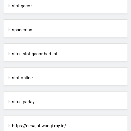
slot gacor
spaceman
situs slot gacor hari ini
slot online
situs parlay
https://desajatiwangi.my.id/