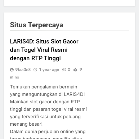
Situs Terpercaya
LARIS4D: Situs Slot Gacor
dan Togel Viral Resmi
dengan RTP Tinggi
9faa3c8
1 year ago
0
9
mins
Temukan pengalaman bermain
yang menguntungkan di LARIS4D!
Mainkan slot gacor dengan RTP
tinggi dan pasaran togel viral resmi
yang terverifikasi untuk peluang
menang besar!
Dalam dunia perjudian online yang
terus berkembang, memilih situs