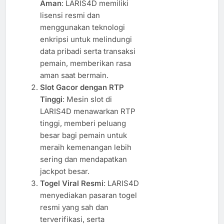
Aman
: LARIS4D memiliki
lisensi resmi dan
menggunakan teknologi
enkripsi untuk melindungi
data pribadi serta transaksi
pemain, memberikan rasa
aman saat bermain.
Slot Gacor dengan RTP
Tinggi
: Mesin slot di
LARIS4D menawarkan RTP
tinggi, memberi peluang
besar bagi pemain untuk
meraih kemenangan lebih
sering dan mendapatkan
jackpot besar.
Togel Viral Resmi
: LARIS4D
menyediakan pasaran togel
resmi yang sah dan
terverifikasi, serta