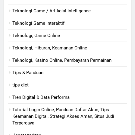
Teknologi Game / Artificial Intelligence
Teknologi Game Interaktif
Teknologi, Game Online
Teknologi, Hiburan, Keamanan Online
Teknologi, Kasino Online, Pembayaran Permainan
Tips & Panduan
tips diet
Tren Digital & Data Performa
Tutorial Login Online, Panduan Daftar Akun, Tips
Keamanan Digital, Strategi Akses Aman, Situs Judi
Terpercaya