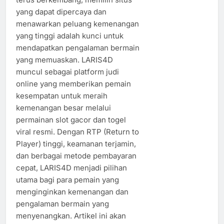
yang dapat dipercaya dan
menawarkan peluang kemenangan
yang tinggi adalah kunci untuk
mendapatkan pengalaman bermain
yang memuaskan. LARIS4D
muncul sebagai platform judi
online yang memberikan pemain
kesempatan untuk meraih
kemenangan besar melalui
permainan slot gacor dan togel
viral resmi. Dengan RTP (Return to
Player) tinggi, keamanan terjamin,
dan berbagai metode pembayaran
cepat, LARIS4D menjadi pilihan
utama bagi para pemain yang
menginginkan kemenangan dan
pengalaman bermain yang
menyenangkan. Artikel ini akan