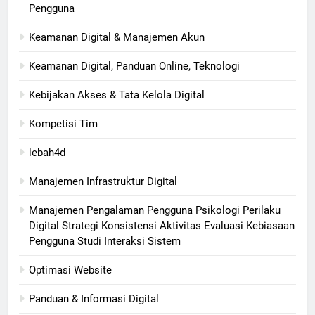
Pengguna
Keamanan Digital & Manajemen Akun
Keamanan Digital, Panduan Online, Teknologi
Kebijakan Akses & Tata Kelola Digital
Kompetisi Tim
lebah4d
Manajemen Infrastruktur Digital
Manajemen Pengalaman Pengguna Psikologi Perilaku
Digital Strategi Konsistensi Aktivitas Evaluasi Kebiasaan
Pengguna Studi Interaksi Sistem
Optimasi Website
Panduan & Informasi Digital