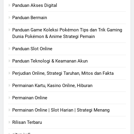
Panduan Akses Digital
Panduan Bermain
Panduan Game Koleksi Pokémon Tips dan Trik Gaming
Dunia Pokémon & Anime Strategi Pemain
Panduan Slot Online
Panduan Teknologi & Keamanan Akun
Perjudian Online, Strategi Taruhan, Mitos dan Fakta
Permainan Kartu, Kasino Online, Hiburan
Permainan Online
Permainan Online | Slot Harian | Strategi Menang
Rilisan Terbaru