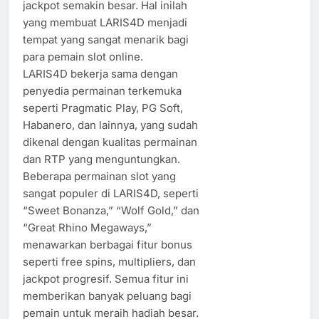
jackpot semakin besar. Hal inilah
yang membuat LARIS4D menjadi
tempat yang sangat menarik bagi
para pemain slot online.
LARIS4D bekerja sama dengan
penyedia permainan terkemuka
seperti Pragmatic Play, PG Soft,
Habanero, dan lainnya, yang sudah
dikenal dengan kualitas permainan
dan RTP yang menguntungkan.
Beberapa permainan slot yang
sangat populer di LARIS4D, seperti
“Sweet Bonanza,” “Wolf Gold,” dan
“Great Rhino Megaways,”
menawarkan berbagai fitur bonus
seperti free spins, multipliers, dan
jackpot progresif. Semua fitur ini
memberikan banyak peluang bagi
pemain untuk meraih hadiah besar.