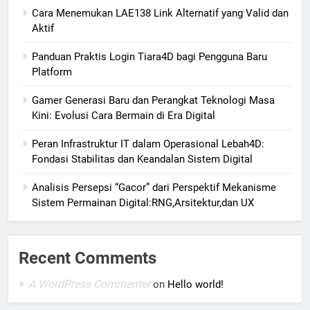
Cara Menemukan LAE138 Link Alternatif yang Valid dan
Aktif
Panduan Praktis Login Tiara4D bagi Pengguna Baru
Platform
Gamer Generasi Baru dan Perangkat Teknologi Masa
Kini: Evolusi Cara Bermain di Era Digital
Peran Infrastruktur IT dalam Operasional Lebah4D:
Fondasi Stabilitas dan Keandalan Sistem Digital
Analisis Persepsi “Gacor” dari Perspektif Mekanisme
Sistem Permainan Digital:RNG,Arsitektur,dan UX
Recent Comments
A WordPress Commenter
on
Hello world!