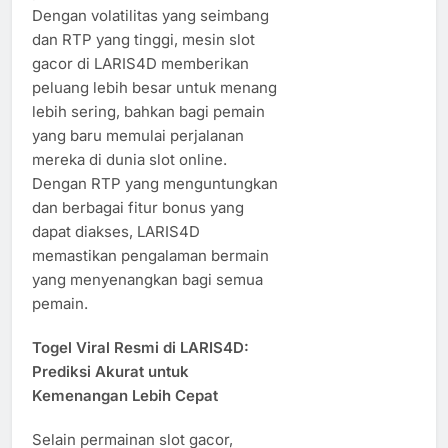
Dengan volatilitas yang seimbang
dan RTP yang tinggi, mesin slot
gacor di LARIS4D memberikan
peluang lebih besar untuk menang
lebih sering, bahkan bagi pemain
yang baru memulai perjalanan
mereka di dunia slot online.
Dengan RTP yang menguntungkan
dan berbagai fitur bonus yang
dapat diakses, LARIS4D
memastikan pengalaman bermain
yang menyenangkan bagi semua
pemain.
Togel Viral Resmi di LARIS4D:
Prediksi Akurat untuk
Kemenangan Lebih Cepat
Selain permainan slot gacor,