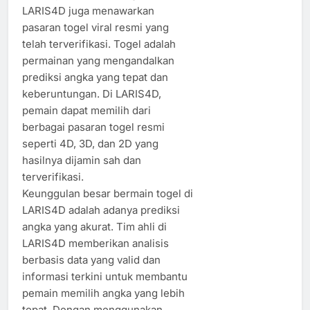
LARIS4D juga menawarkan
pasaran togel viral resmi yang
telah terverifikasi. Togel adalah
permainan yang mengandalkan
prediksi angka yang tepat dan
keberuntungan. Di LARIS4D,
pemain dapat memilih dari
berbagai pasaran togel resmi
seperti 4D, 3D, dan 2D yang
hasilnya dijamin sah dan
terverifikasi.
Keunggulan besar bermain togel di
LARIS4D adalah adanya prediksi
angka yang akurat. Tim ahli di
LARIS4D memberikan analisis
berbasis data yang valid dan
informasi terkini untuk membantu
pemain memilih angka yang lebih
tepat. Dengan menggunakan