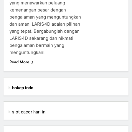
yang menawarkan peluang
kemenangan besar dengan
pengalaman yang menguntungkan
dan aman, LARIS4D adalah pilihan
yang tepat. Bergabunglah dengan
LARIS4D sekarang dan nikmati
pengalaman bermain yang
menguntungkan!
Read More
bokep indo
slot gacor hari ini