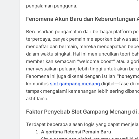
pengalaman pengguna.
Fenomena Akun Baru dan Keberuntungan 
Berdasarkan pengamatan dari berbagai platform p
terpercaya, banyak pemain melaporkan bahwa saat 
mendaftar dan bermain, mereka mendapatkan beb
dalam waktu singkat. Hal ini memunculkan teori b
memberikan semacam “welcome boost” atau algor
menyesuaikan peluang lebih tinggi untuk akun baru
Fenomena ini juga dikenal dengan istilah
“honeymo
komunitas
slot
gampang
menang
digital—fase di 
tampak mengalami kemenangan lebih sering diban
aktif lama.
Faktor Penyebab Slot Gampang Menang di
Terdapat beberapa alasan logis yang dapat menjela
Algoritma Retensi Pemain Baru