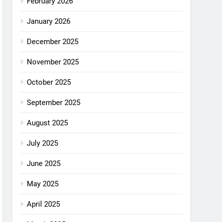
February 2026
January 2026
December 2025
November 2025
October 2025
September 2025
August 2025
July 2025
June 2025
May 2025
April 2025