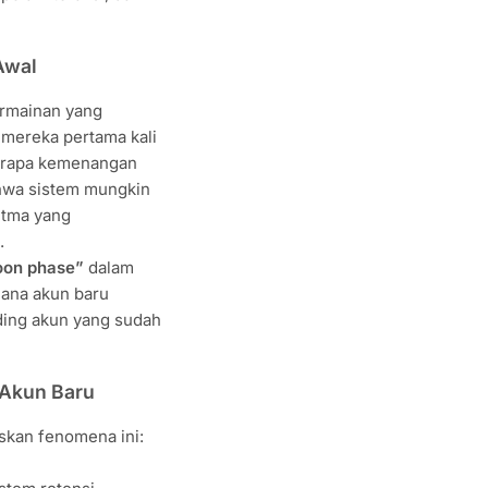
Awal
ermainan yang
mereka pertama kali
erapa kemenangan
ahwa sistem mungkin
itma yang
.
on phase”
dalam
mana akun baru
ding akun yang sudah
 Akun Baru
skan fenomena ini: