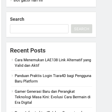
slot gacor hari ini
Search
SEARCH
Recent Posts
Cara Menemukan LAE138 Link Alternatif yang
Valid dan Aktif
Panduan Praktis Login Tiara4D bagi Pengguna
Baru Platform
Gamer Generasi Baru dan Perangkat
Teknologi Masa Kini: Evolusi Cara Bermain di
Era Digital