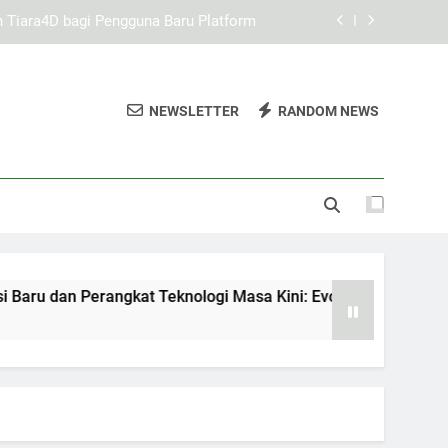
n Tiara4D bagi Pengguna Baru Platform
i: Evolusi Cara Bermain di Era Digital
tabilitas dan Keandalan Sistem Digital
NEWSLETTER
RANDOM NEWS
 Link Alternatif yang Valid dan Aktif
caya Untuk Berbagai Kebutuhan Transaksi Digital.
n Tiara4D bagi Pengguna Baru Platform
i: Evolusi Cara Bermain di Era Digital
tabilitas dan Keandalan Sistem Digital
rangkat Teknologi Masa Kini: Evolusi Cara Bermain di Era Digi