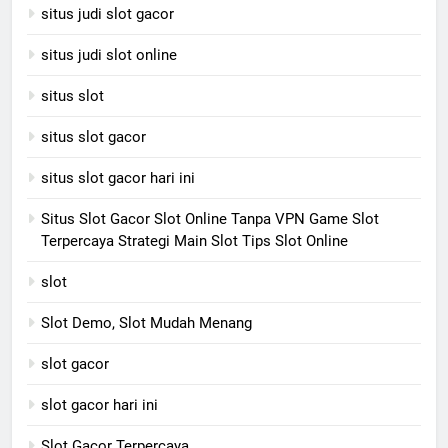
situs judi slot gacor
situs judi slot online
situs slot
situs slot gacor
situs slot gacor hari ini
Situs Slot Gacor Slot Online Tanpa VPN Game Slot
Terpercaya Strategi Main Slot Tips Slot Online
slot
Slot Demo, Slot Mudah Menang
slot gacor
slot gacor hari ini
Slot Gacor Terpercaya