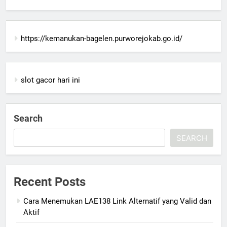
https://kemanukan-bagelen.purworejokab.go.id/
slot gacor hari ini
Search
SEARCH
Recent Posts
Cara Menemukan LAE138 Link Alternatif yang Valid dan
Aktif