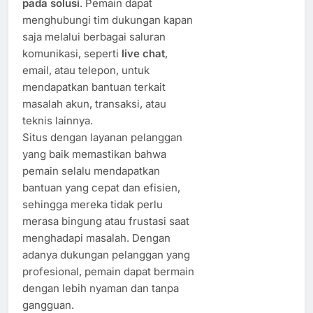
pada solusi
. Pemain dapat
menghubungi tim dukungan kapan
saja melalui berbagai saluran
komunikasi, seperti
live chat
,
email, atau telepon, untuk
mendapatkan bantuan terkait
masalah akun, transaksi, atau
teknis lainnya.
Situs dengan layanan pelanggan
yang baik memastikan bahwa
pemain selalu mendapatkan
bantuan yang cepat dan efisien,
sehingga mereka tidak perlu
merasa bingung atau frustasi saat
menghadapi masalah. Dengan
adanya dukungan pelanggan yang
profesional, pemain dapat bermain
dengan lebih nyaman dan tanpa
gangguan.