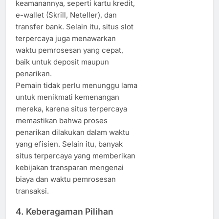
keamanannya, seperti kartu kredit,
e-wallet (Skrill, Neteller), dan
transfer bank. Selain itu, situs slot
terpercaya juga menawarkan
waktu pemrosesan yang cepat,
baik untuk deposit maupun
penarikan.
Pemain tidak perlu menunggu lama
untuk menikmati kemenangan
mereka, karena situs terpercaya
memastikan bahwa proses
penarikan dilakukan dalam waktu
yang efisien. Selain itu, banyak
situs terpercaya yang memberikan
kebijakan transparan mengenai
biaya dan waktu pemrosesan
transaksi.
4.
Keberagaman Pilihan