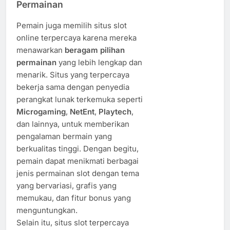
Permainan
Pemain juga memilih situs slot
online terpercaya karena mereka
menawarkan
beragam pilihan
permainan
yang lebih lengkap dan
menarik. Situs yang terpercaya
bekerja sama dengan penyedia
perangkat lunak terkemuka seperti
Microgaming
,
NetEnt
,
Playtech
,
dan lainnya, untuk memberikan
pengalaman bermain yang
berkualitas tinggi. Dengan begitu,
pemain dapat menikmati berbagai
jenis permainan slot dengan tema
yang bervariasi, grafis yang
memukau, dan fitur bonus yang
menguntungkan.
Selain itu, situs slot terpercaya