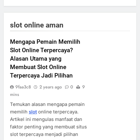
slot online aman
Mengapa Pemain Memilih
Slot Online Terpercaya?
Alasan Utama yang
Membuat Slot Online
Terpercaya Jadi Pilihan
9faa3c8
2 years ago
0
9
mins
Temukan alasan mengapa pemain
memilih
slot
online terpercaya.
Artikel ini mengulas manfaat dan
faktor penting yang membuat situs
slot terpercaya menjadi pilihan