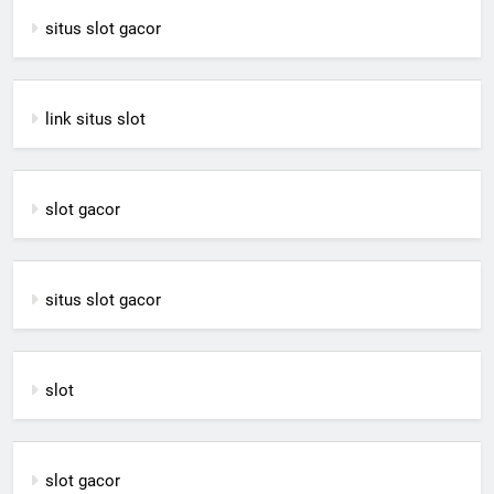
situs slot gacor
link situs slot
slot gacor
situs slot gacor
slot
slot gacor