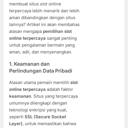
membuat situs slot online
terpercaya lebih menarik dan lebih
aman dibandingkan dengan situs
lainnya? Artikel ini akan membahas
alasan mengapa
pemilihan slot
online terpercaya
sangat penting
untuk pengalaman bermain yang
aman, adil, dan menyenangkan.
1.
Keamanan dan
Perlindungan Data Pribadi
Alasan utama pemain memilih
slot
online terpercaya
adalah faktor
keamanan
. Situs yang terpercaya
umumnya dilengkapi dengan
teknologi enkripsi yang kuat,
seperti
SSL (Secure Socket
Layer)
, untuk memastikan bahwa