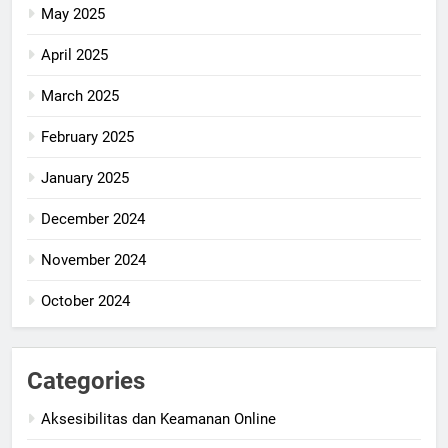
May 2025
April 2025
March 2025
February 2025
January 2025
December 2024
November 2024
October 2024
Categories
Aksesibilitas dan Keamanan Online