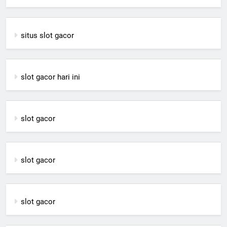
situs slot gacor
slot gacor hari ini
slot gacor
slot gacor
slot gacor