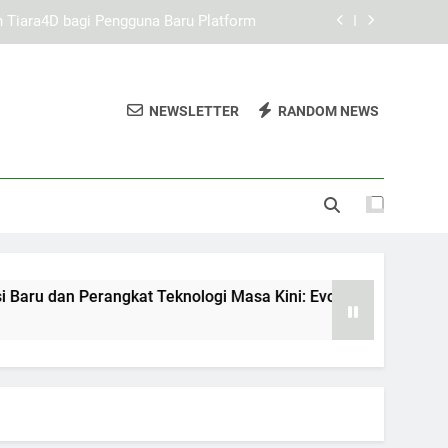
n Tiara4D bagi Pengguna Baru Platform
i: Evolusi Cara Bermain di Era Digital
tabilitas dan Keandalan Sistem Digital
NEWSLETTER
RANDOM NEWS
 Link Alternatif yang Valid dan Aktif
caya Untuk Berbagai Kebutuhan Transaksi Digital.
n Tiara4D bagi Pengguna Baru Platform
i: Evolusi Cara Bermain di Era Digital
tabilitas dan Keandalan Sistem Digital
angkat Teknologi Masa Kini: Evolusi Cara Bermain di Era Digi