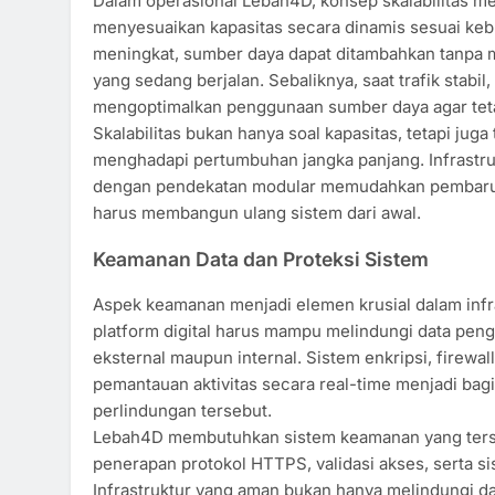
Dalam operasional Lebah4D, konsep skalabilitas 
menyesuaikan kapasitas secara dinamis sesuai kebu
meningkat, sumber daya dapat ditambahkan tanpa
yang sedang berjalan. Sebaliknya, saat trafik stabil
mengoptimalkan penggunaan sumber daya agar teta
Skalabilitas bukan hanya soal kapasitas, tetapi juga
menghadapi pertumbuhan jangka panjang. Infrastru
dengan pendekatan modular memudahkan pembarua
harus membangun ulang sistem dari awal.
Keamanan Data dan Proteksi Sistem
Aspek keamanan menjadi elemen krusial dalam infra
platform digital harus mampu melindungi data pen
eksternal maupun internal. Sistem enkripsi, firewall
pemantauan aktivitas secara real-time menjadi bagia
perlindungan tersebut.
Lebah4D membutuhkan sistem keamanan yang terst
penerapan protokol HTTPS, validasi akses, serta si
Infrastruktur yang aman bukan hanya melindungi dat