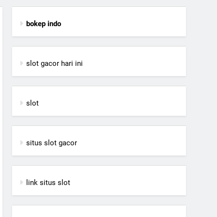
bokep indo
slot gacor hari ini
slot
situs slot gacor
link situs slot