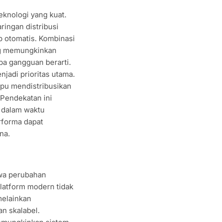
teknologi yang kuat.
aringan distribusi
 otomatis. Kombinasi
ng memungkinkan
a gangguan berarti.
njadi prioritas utama.
pu mendistribusikan
 Pendekatan ini
s dalam waktu
rforma dapat
na.
wa perubahan
 Platform modern tidak
melainkan
an skalabel.