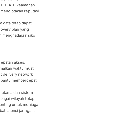
 E-E-A-T, keamanan
 menciptakan reputasi
a data tetap dapat
ecovery plan yang
am menghadapi risiko
epatan akses.
imalkan waktu muat
t delivery network
embantu mempercepat
r utama dan sistem
bagai wilayah tetap
penting untuk menjaga
t latensi jaringan.