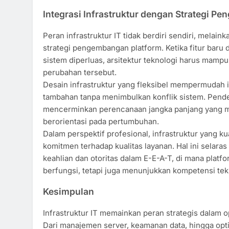
Integrasi Infrastruktur dengan Strategi 
Peran infrastruktur IT tidak berdiri sendiri, melain
strategi pengembangan platform. Ketika fitur baru
sistem diperluas, arsitektur teknologi harus mam
perubahan tersebut.
Desain infrastruktur yang fleksibel mempermudah in
tambahan tanpa menimbulkan konflik sistem. Pende
mencerminkan perencanaan jangka panjang yang 
berorientasi pada pertumbuhan.
Dalam perspektif profesional, infrastruktur yang 
komitmen terhadap kualitas layanan. Hal ini selaras
keahlian dan otoritas dalam E-E-A-T, di mana platfo
berfungsi, tetapi juga menunjukkan kompetensi tek
Kesimpulan
Infrastruktur IT memainkan peran strategis dalam 
Dari manajemen server, keamanan data, hingga opt