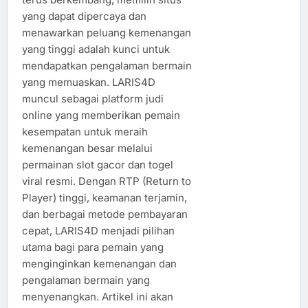
yang dapat dipercaya dan
menawarkan peluang kemenangan
yang tinggi adalah kunci untuk
mendapatkan pengalaman bermain
yang memuaskan. LARIS4D
muncul sebagai platform judi
online yang memberikan pemain
kesempatan untuk meraih
kemenangan besar melalui
permainan slot gacor dan togel
viral resmi. Dengan RTP (Return to
Player) tinggi, keamanan terjamin,
dan berbagai metode pembayaran
cepat, LARIS4D menjadi pilihan
utama bagi para pemain yang
menginginkan kemenangan dan
pengalaman bermain yang
menyenangkan. Artikel ini akan