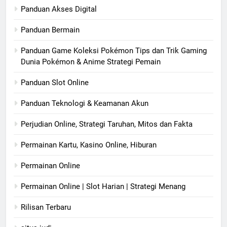
Panduan Akses Digital
Panduan Bermain
Panduan Game Koleksi Pokémon Tips dan Trik Gaming
Dunia Pokémon & Anime Strategi Pemain
Panduan Slot Online
Panduan Teknologi & Keamanan Akun
Perjudian Online, Strategi Taruhan, Mitos dan Fakta
Permainan Kartu, Kasino Online, Hiburan
Permainan Online
Permainan Online | Slot Harian | Strategi Menang
Rilisan Terbaru