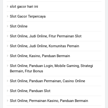
slot gacor hari ini
Slot Gacor Terpercaya
Slot Online
Slot Online, Judi Online, Fitur Permainan Slot
Slot Online, Judi Online, Komunitas Pemain
Slot Online, Kasino, Panduan Bermain
Slot Online, Panduan Login, Mobile Gaming, Strategi
Bermain, Fitur Bonus
Slot Online, Panduan Permainan, Casino Online
Slot Online, Panduan Slot
Slot Online, Permainan Kasino, Panduan Bermain