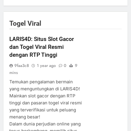
Togel Viral
LARIS4D: Situs Slot Gacor
dan Togel Viral Resmi
dengan RTP Tinggi
9faa3c8
1 year ago
0
9
mins
Temukan pengalaman bermain
yang menguntungkan di LARIS4D!
Mainkan slot gacor dengan RTP
tinggi dan pasaran togel viral resmi
yang terverifikasi untuk peluang
menang besar!
Dalam dunia perjudian online yang
terus berkembang, memilih situs