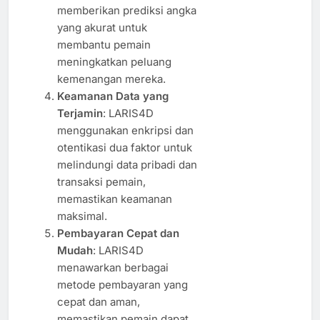
memberikan prediksi angka
yang akurat untuk
membantu pemain
meningkatkan peluang
kemenangan mereka.
Keamanan Data yang
Terjamin
: LARIS4D
menggunakan enkripsi dan
otentikasi dua faktor untuk
melindungi data pribadi dan
transaksi pemain,
memastikan keamanan
maksimal.
Pembayaran Cepat dan
Mudah
: LARIS4D
menawarkan berbagai
metode pembayaran yang
cepat dan aman,
memastikan pemain dapat