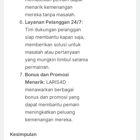
menarik kemenangan
mereka tanpa masalah.
Layanan Pelanggan 24/7
:
Tim dukungan pelanggan
siap membantu kapan saja,
memberikan solusi untuk
masalah atau pertanyaan
yang mungkin timbul selama
permainan.
Bonus dan Promosi
Menarik
: LARIS4D
menawarkan berbagai
bonus dan promosi yang
dapat membantu pemain
meningkatkan peluang
kemenangan mereka.
Kesimpulan