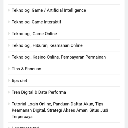
Teknologi Game / Artificial Intelligence
Teknologi Game Interaktif
Teknologi, Game Online
Teknologi, Hiburan, Keamanan Online
Teknologi, Kasino Online, Pembayaran Permainan
Tips & Panduan
tips diet
Tren Digital & Data Performa
Tutorial Login Online, Panduan Daftar Akun, Tips
Keamanan Digital, Strategi Akses Aman, Situs Judi
Terpercaya