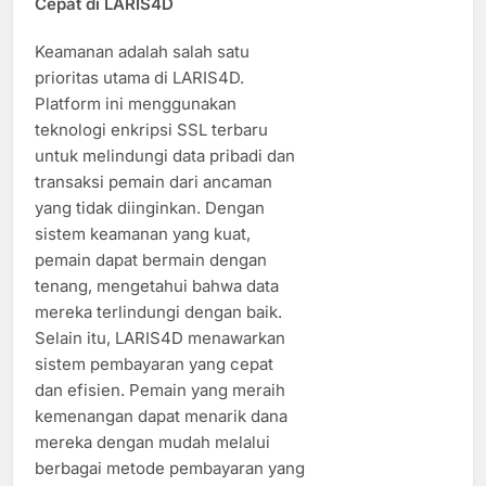
Cepat di LARIS4D
Keamanan adalah salah satu
prioritas utama di LARIS4D.
Platform ini menggunakan
teknologi enkripsi SSL terbaru
untuk melindungi data pribadi dan
transaksi pemain dari ancaman
yang tidak diinginkan. Dengan
sistem keamanan yang kuat,
pemain dapat bermain dengan
tenang, mengetahui bahwa data
mereka terlindungi dengan baik.
Selain itu, LARIS4D menawarkan
sistem pembayaran yang cepat
dan efisien. Pemain yang meraih
kemenangan dapat menarik dana
mereka dengan mudah melalui
berbagai metode pembayaran yang