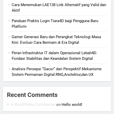
Cara Menemukan LAE138 Link Alternatif yang Valid dan
Aktif
Panduan Praktis Login Tiara4D bagi Pengguna Baru
Platform
Gamer Generasi Baru dan Perangkat Teknologi Masa
Kini: Evolusi Cara Bermain di Era Digital
Peran Infrastruktur IT dalam Operasional Lebah4D:
Fondasi Stabilitas dan Keandalan Sistem Digital
Analisis Persepsi “Gacor” dari Perspektif Mekanisme
Sistem Permainan Digital:RNG,Arsitektur,dan UX
Recent Comments
A WordPress Commenter
on
Hello world!