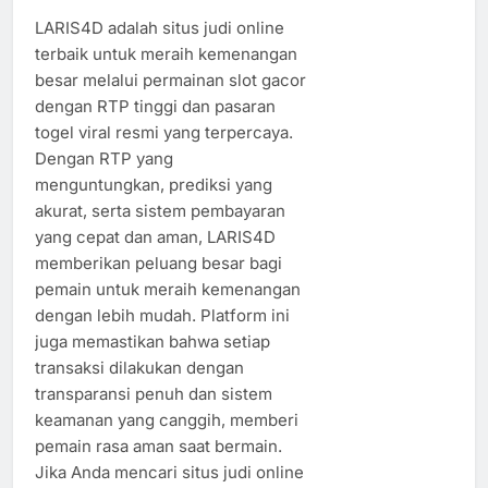
LARIS4D adalah situs judi online
terbaik untuk meraih kemenangan
besar melalui permainan slot gacor
dengan RTP tinggi dan pasaran
togel viral resmi yang terpercaya.
Dengan RTP yang
menguntungkan, prediksi yang
akurat, serta sistem pembayaran
yang cepat dan aman, LARIS4D
memberikan peluang besar bagi
pemain untuk meraih kemenangan
dengan lebih mudah. Platform ini
juga memastikan bahwa setiap
transaksi dilakukan dengan
transparansi penuh dan sistem
keamanan yang canggih, memberi
pemain rasa aman saat bermain.
Jika Anda mencari situs judi online