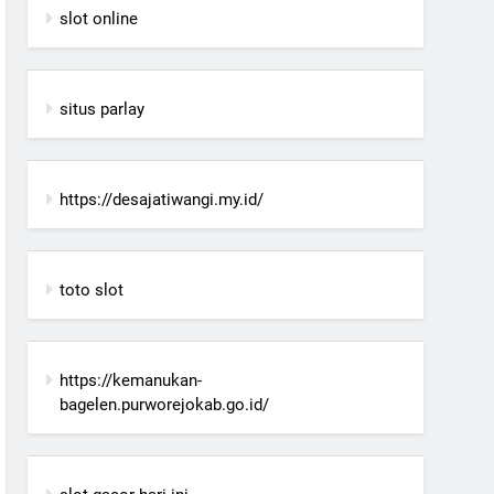
slot online
situs parlay
https://desajatiwangi.my.id/
toto slot
https://kemanukan-
bagelen.purworejokab.go.id/