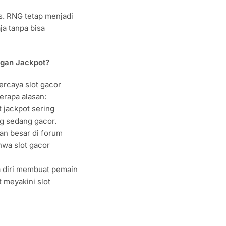
is. RNG tetap menjadi
ja tanpa bisa
gan Jackpot?
ercaya slot gacor
berapa alasan:
 jackpot sering
ng sedang gacor.
an besar di forum
hwa slot gacor
a diri membuat pemain
 meyakini slot