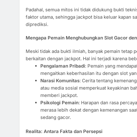
Padahal, semua mitos ini tidak didukung bukti tekn
faktor utama, sehingga jackpot bisa keluar kapan sa
diprediksi.
Mengapa Pemain Menghubungkan Slot Gacor den
Meski tidak ada bukti ilmiah, banyak pemain tetap p
berkaitan dengan jackpot. Hal ini terjadi karena be
Pengalaman Pribadi
: Pemain yang mendapat
mengaitkan keberhasilan itu dengan slot ya
Narasi Komunitas
: Cerita tentang kemenang
atau media sosial memperkuat keyakinan ba
memberi jackpot.
Psikologi Pemain
: Harapan dan rasa percay
merasa lebih dekat dengan kemenangan saat
sedang gacor.
Realita: Antara Fakta dan Persepsi