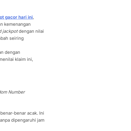
lot gacor hari ini
,
gkan kemenangan
d jackpot
dengan nilai
bah seiring
kan dengan
nilai klaim ini,
dom Number
benar-benar acak. Ini
 tanpa dipengaruhi jam