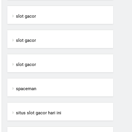
slot gacor
slot gacor
slot gacor
spaceman
situs slot gacor hari ini