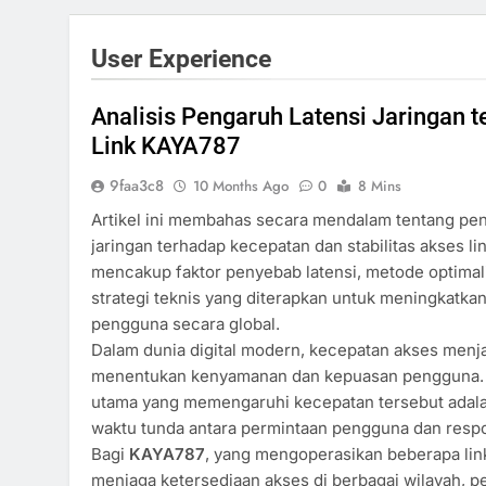
User Experience
Analisis Pengaruh Latensi Jaringan 
Link KAYA787
9faa3c8
10 Months Ago
0
8 Mins
Artikel ini membahas secara mendalam tentang pen
jaringan terhadap kecepatan dan stabilitas akses l
mencakup faktor penyebab latensi, metode optimali
strategi teknis yang diterapkan untuk meningkatkan
pengguna secara global.
Dalam dunia digital modern, kecepatan akses menjad
menentukan kenyamanan dan kepuasan pengguna.
utama yang memengaruhi kecepatan tersebut adal
waktu tunda antara permintaan pengguna dan respo
Bagi
KAYA787
, yang mengoperasikan beberapa link
menjaga ketersediaan akses di berbagai wilayah, pe