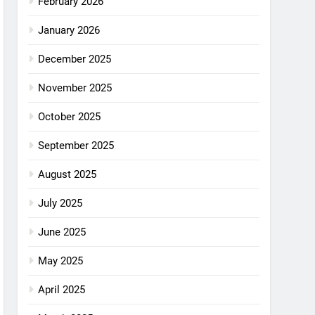
February 2026
January 2026
December 2025
November 2025
October 2025
September 2025
August 2025
July 2025
June 2025
May 2025
April 2025