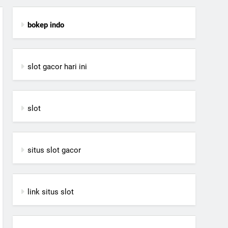
bokep indo
slot gacor hari ini
slot
situs slot gacor
link situs slot