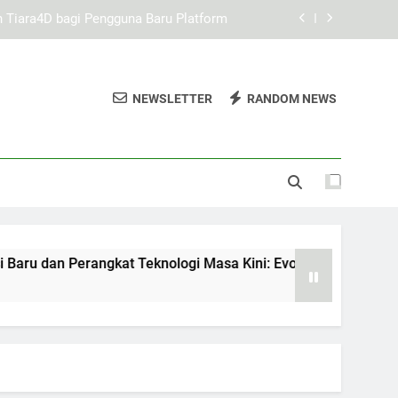
n Tiara4D bagi Pengguna Baru Platform
i: Evolusi Cara Bermain di Era Digital
tabilitas dan Keandalan Sistem Digital
NEWSLETTER
RANDOM NEWS
 Link Alternatif yang Valid dan Aktif
caya Untuk Berbagai Kebutuhan Transaksi Digital.
n Tiara4D bagi Pengguna Baru Platform
i: Evolusi Cara Bermain di Era Digital
tabilitas dan Keandalan Sistem Digital
Perangkat Teknologi Masa Kini: Evolusi Cara Bermain di Era D