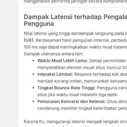
menganalisis performa jaringan secara komprehens
Dampak Latensi terhadap Penga
Pengguna
Nilai latensi yang tinggi berdampak langsung pada
(UX)
. Berdasarkan hasil pengujian internal, perbed
100 ms saja dapat meningkatkan waktu muat halam
Dampak utamanya antara lain:
Waktu Muat Lebih Lama:
Setiap permintaan
menyebabkan elemen visual situs muncul tid
Interaksi Lambat:
Respons terhadap klik ata
menjadi kurang instan, menurunkan kenyama
Tingkat Bounce Rate Tinggi:
Pengguna cend
situs jika waktu muat melebihi tiga detik.
Penurunan Konversi dan Retensi:
Situs deng
cenderung memiliki tingkat keterlibatan pe
Karena itu, mengurangi latensi menjadi langkah str