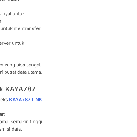
inyal untuk
.
 untuk mentransfer
erver untuk
s yang bisa sangat
i pusat data utama.
nk KAYA787
teks
KAYA787 LINK
er:
ama, semakin tinggi
misi data.